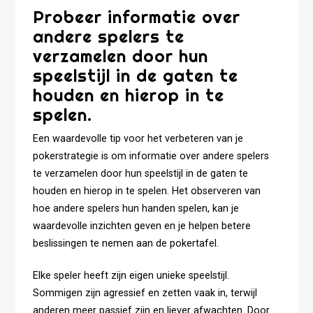
Probeer informatie over
andere spelers te
verzamelen door hun
speelstijl in de gaten te
houden en hierop in te
spelen.
Een waardevolle tip voor het verbeteren van je
pokerstrategie is om informatie over andere spelers
te verzamelen door hun speelstijl in de gaten te
houden en hierop in te spelen. Het observeren van
hoe andere spelers hun handen spelen, kan je
waardevolle inzichten geven en je helpen betere
beslissingen te nemen aan de pokertafel.
Elke speler heeft zijn eigen unieke speelstijl.
Sommigen zijn agressief en zetten vaak in, terwijl
anderen meer passief zijn en liever afwachten. Door