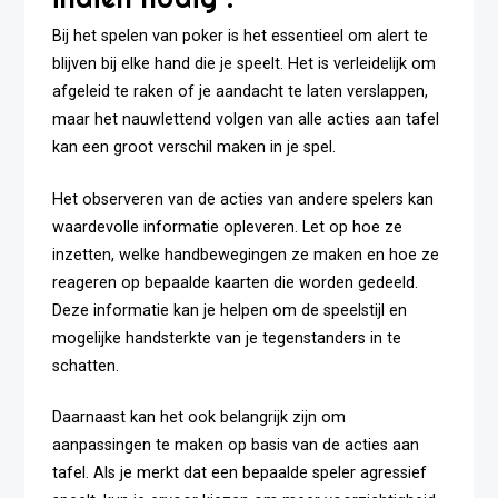
Bij het spelen van poker is het essentieel om alert te
blijven bij elke hand die je speelt. Het is verleidelijk om
afgeleid te raken of je aandacht te laten verslappen,
maar het nauwlettend volgen van alle acties aan tafel
kan een groot verschil maken in je spel.
Het observeren van de acties van andere spelers kan
waardevolle informatie opleveren. Let op hoe ze
inzetten, welke handbewegingen ze maken en hoe ze
reageren op bepaalde kaarten die worden gedeeld.
Deze informatie kan je helpen om de speelstijl en
mogelijke handsterkte van je tegenstanders in te
schatten.
Daarnaast kan het ook belangrijk zijn om
aanpassingen te maken op basis van de acties aan
tafel. Als je merkt dat een bepaalde speler agressief