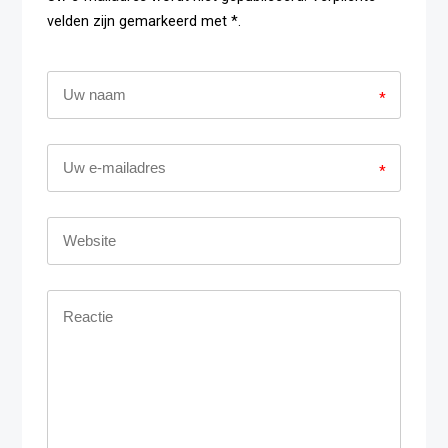
velden zijn gemarkeerd met *.
*
*