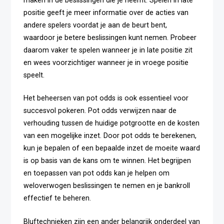
maken in de beslissingen die je neemt. Spelen in late
positie geeft je meer informatie over de acties van
andere spelers voordat je aan de beurt bent,
waardoor je betere beslissingen kunt nemen. Probeer
daarom vaker te spelen wanneer je in late positie zit
en wees voorzichtiger wanneer je in vroege positie
speelt.
Het beheersen van pot odds is ook essentieel voor
succesvol pokeren. Pot odds verwijzen naar de
verhouding tussen de huidige potgrootte en de kosten
van een mogelijke inzet. Door pot odds te berekenen,
kun je bepalen of een bepaalde inzet de moeite waard
is op basis van de kans om te winnen. Het begrijpen
en toepassen van pot odds kan je helpen om
weloverwogen beslissingen te nemen en je bankroll
effectief te beheren.
Bluftechnieken zijn een ander belangrijk onderdeel van