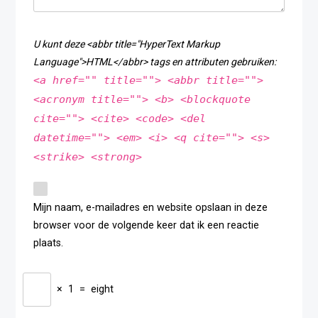
U kunt deze <abbr title="HyperText Markup
Language">HTML</abbr> tags en attributen gebruiken:
<a href="" title=""> <abbr title="">
<acronym title=""> <b> <blockquote
cite=""> <cite> <code> <del
datetime=""> <em> <i> <q cite=""> <s>
<strike> <strong>
Mijn naam, e-mailadres en website opslaan in deze
browser voor de volgende keer dat ik een reactie
plaats.
×
1
=
eight