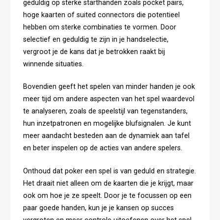
geduldig op sterke starthanden zoals pocket pairs,
hoge kaarten of suited connectors die potentieel
hebben om sterke combinaties te vormen. Door
selectief en geduldig te zijn in je handselectie,
vergroot je de kans dat je betrokken raakt bij
winnende situaties.
Bovendien geeft het spelen van minder handen je ook
meer tijd om andere aspecten van het spel waardevol
te analyseren, zoals de speelstijl van tegenstanders,
hun inzetpatronen en mogelijke blufsignalen. Je kunt
meer aandacht besteden aan de dynamiek aan tafel
en beter inspelen op de acties van andere spelers.
Onthoud dat poker een spel is van geduld en strategie.
Het draait niet alleen om de kaarten die je krijgt, maar
ook om hoe je ze speelt. Door je te focussen op een
paar goede handen, kun je je kansen op succes