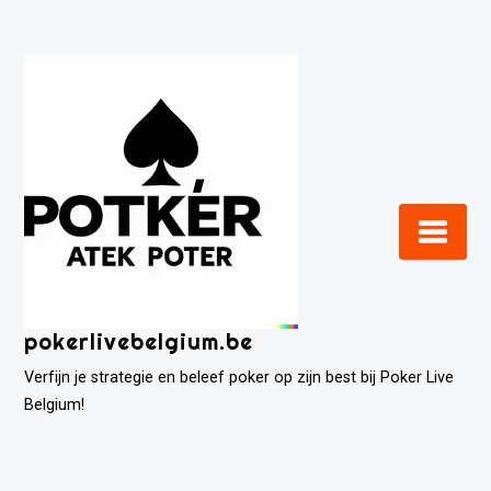
Ga
naar
de
inhoud
pokerlivebelgium.be
Verfijn je strategie en beleef poker op zijn best bij Poker Live
Belgium!