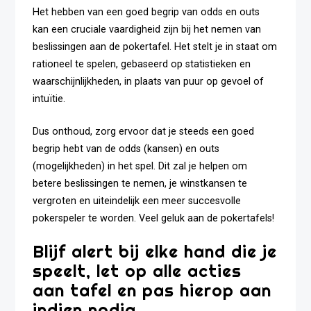
Het hebben van een goed begrip van odds en outs
kan een cruciale vaardigheid zijn bij het nemen van
beslissingen aan de pokertafel. Het stelt je in staat om
rationeel te spelen, gebaseerd op statistieken en
waarschijnlijkheden, in plaats van puur op gevoel of
intuïtie.
Dus onthoud, zorg ervoor dat je steeds een goed
begrip hebt van de odds (kansen) en outs
(mogelijkheden) in het spel. Dit zal je helpen om
betere beslissingen te nemen, je winstkansen te
vergroten en uiteindelijk een meer succesvolle
pokerspeler te worden. Veel geluk aan de pokertafels!
Blijf alert bij elke hand die je
speelt, let op alle acties
aan tafel en pas hierop aan
indien nodig .