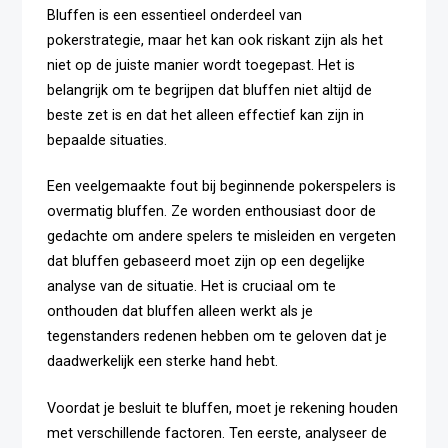
Bluffen is een essentieel onderdeel van
pokerstrategie, maar het kan ook riskant zijn als het
niet op de juiste manier wordt toegepast. Het is
belangrijk om te begrijpen dat bluffen niet altijd de
beste zet is en dat het alleen effectief kan zijn in
bepaalde situaties.
Een veelgemaakte fout bij beginnende pokerspelers is
overmatig bluffen. Ze worden enthousiast door de
gedachte om andere spelers te misleiden en vergeten
dat bluffen gebaseerd moet zijn op een degelijke
analyse van de situatie. Het is cruciaal om te
onthouden dat bluffen alleen werkt als je
tegenstanders redenen hebben om te geloven dat je
daadwerkelijk een sterke hand hebt.
Voordat je besluit te bluffen, moet je rekening houden
met verschillende factoren. Ten eerste, analyseer de