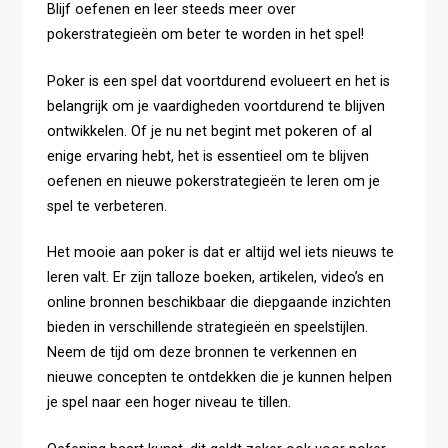
Blijf oefenen en leer steeds meer over
pokerstrategieën om beter te worden in het spel!
Poker is een spel dat voortdurend evolueert en het is
belangrijk om je vaardigheden voortdurend te blijven
ontwikkelen. Of je nu net begint met pokeren of al
enige ervaring hebt, het is essentieel om te blijven
oefenen en nieuwe pokerstrategieën te leren om je
spel te verbeteren.
Het mooie aan poker is dat er altijd wel iets nieuws te
leren valt. Er zijn talloze boeken, artikelen, video’s en
online bronnen beschikbaar die diepgaande inzichten
bieden in verschillende strategieën en speelstijlen.
Neem de tijd om deze bronnen te verkennen en
nieuwe concepten te ontdekken die je kunnen helpen
je spel naar een hoger niveau te tillen.