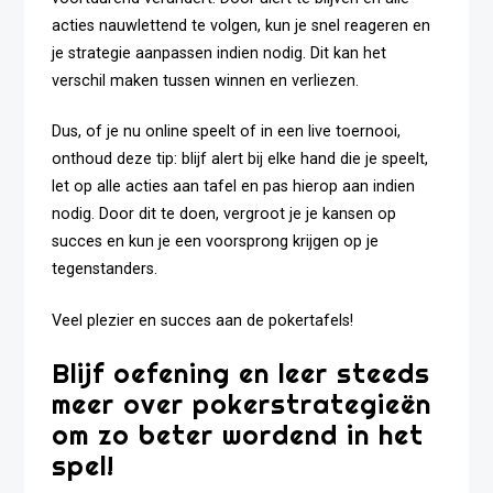
acties nauwlettend te volgen, kun je snel reageren en
je strategie aanpassen indien nodig. Dit kan het
verschil maken tussen winnen en verliezen.
Dus, of je nu online speelt of in een live toernooi,
onthoud deze tip: blijf alert bij elke hand die je speelt,
let op alle acties aan tafel en pas hierop aan indien
nodig. Door dit te doen, vergroot je je kansen op
succes en kun je een voorsprong krijgen op je
tegenstanders.
Veel plezier en succes aan de pokertafels!
Blijf oefening en leer steeds
meer over pokerstrategieën
om zo beter wordend in het
spel!