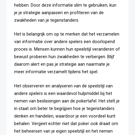
hebben. Door deze informatie slim te gebruiken, kun
je je strategie aanpassen en profiteren van de
zwakheden van je tegenstanders.
Het is belangrijk om op te merken dat het verzamelen
van informatie over andere spelers een doorlopend
proces is. Mensen kunnen hun speelstijl veranderen of
bewust proberen hun zwakheden te verbergen. Blijf
daarom alert en pas je strategie aan naarmate je
meer informatie verzamelt tijdens het spel.
Het observeren en analyseren van de speelstijl van
andere spelers is een waardevol hulpmiddel bij het
nemen van beslissingen aan de pokertafel. Het stelt je
in staat om beter te begrijpen hoe je tegenstanders
denken en handelen, waardoor je een voordeel kunt
behalen. Vergeet echter niet dat poker ook draait om
het beheersen van je eigen speelstijl en het nemen