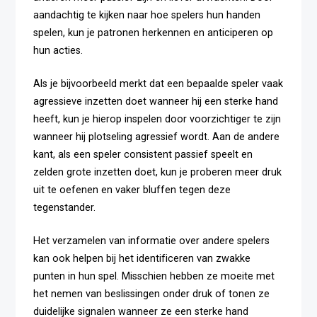
aandachtig te kijken naar hoe spelers hun handen
spelen, kun je patronen herkennen en anticiperen op
hun acties.
Als je bijvoorbeeld merkt dat een bepaalde speler vaak
agressieve inzetten doet wanneer hij een sterke hand
heeft, kun je hierop inspelen door voorzichtiger te zijn
wanneer hij plotseling agressief wordt. Aan de andere
kant, als een speler consistent passief speelt en
zelden grote inzetten doet, kun je proberen meer druk
uit te oefenen en vaker bluffen tegen deze
tegenstander.
Het verzamelen van informatie over andere spelers
kan ook helpen bij het identificeren van zwakke
punten in hun spel. Misschien hebben ze moeite met
het nemen van beslissingen onder druk of tonen ze
duidelijke signalen wanneer ze een sterke hand