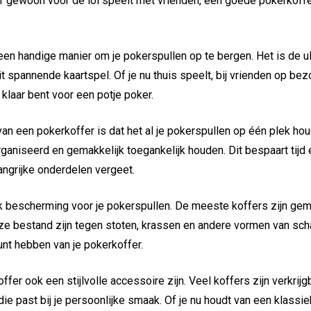
f gewoon voor de lol speelt met vrienden, een goede pokerkoffe
en handige manier om je pokerspullen op te bergen. Het is de ul
it spannende kaartspel. Of je nu thuis speelt, bij vrienden op bez
d klaar bent voor een potje poker.
an een pokerkoffer is dat het al je pokerspullen op één plek hou
organiseerd en gemakkelijk toegankelijk houden. Dit bespaart tijd 
angrijke onderdelen vergeet.
k bescherming voor je pokerspullen. De meeste koffers zijn ge
 ze bestand zijn tegen stoten, krassen en andere vormen van scha
 kunt hebben van je pokerkoffer.
ffer ook een stijlvolle accessoire zijn. Veel koffers zijn verkri
die past bij je persoonlijke smaak. Of je nu houdt van een klassie