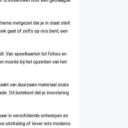
r is essentieel voor een geslaagde
tieme metgezel die je in staat stelt
oek gaat of zelfs op reis bent, een
dt. Van speelkaarten tot fiches en
en moeite bij het opzetten van het
maakt van duurzaam materiaal zoals
de. Dit betekent dat je investering
jgbaar in verschillende ontwerpen en
ke uitstraling of liever iets moderns