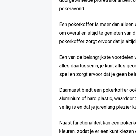
doorgewinterde professional bent o
pokeravond.
Een pokerkoffer is meer dan alleen e
om overal en altijd te genieten van d
pokerkoffer zorgt ervoor dat je altij
Een van de belangrijkste voordelen v
alles daartussenin, je kunt alles ge
spel en zorgt ervoor dat je geen bel
Daarnaast biedt een pokerkoffer oo
aluminium of hard plastic, waardoor
veilig is en dat je jarenlang plezier
Naast functionaliteit kan een pokerko
kleuren, zodat je er een kunt kiezen 