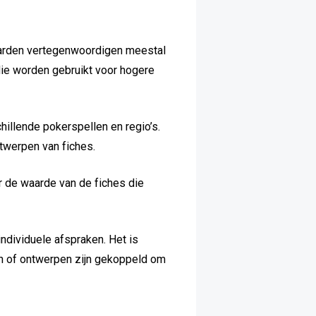
waarden vertegenwoordigen meestal
 die worden gebruikt voor hogere
hillende pokerspellen en regio’s.
twerpen van fiches.
er de waarde van de fiches die
ndividuele afspraken. Het is
en of ontwerpen zijn gekoppeld om