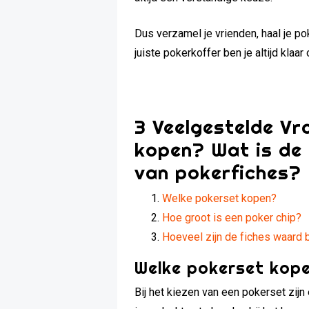
Dus verzamel je vrienden, haal je po
juiste pokerkoffer ben je altijd klaa
3 Veelgestelde Vr
kopen? Wat is de
van pokerfiches?
Welke pokerset kopen?
Hoe groot is een poker chip?
Hoeveel zijn de fiches waard b
Welke pokerset kop
Bij het kiezen van een pokerset zij