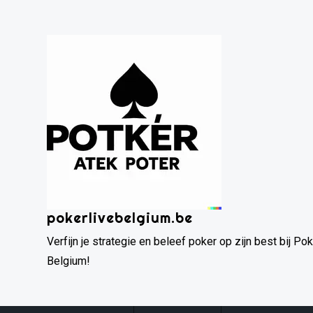
Ga
naar
de
inhoud
pokerlivebelgium.be
Verfijn je strategie en beleef poker op zijn best bij Po
Belgium!