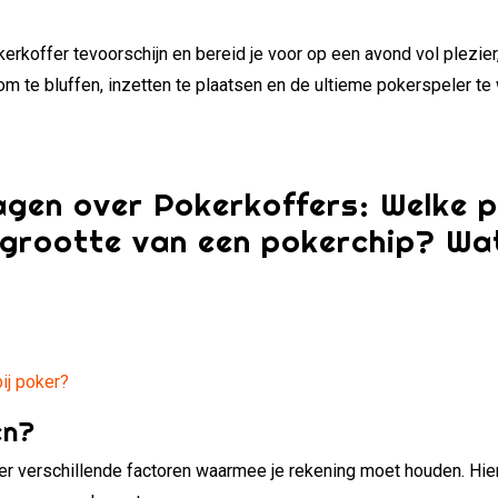
kerkoffer tevoorschijn en bereid je voor op een avond vol plezie
r om te bluffen, inzetten te plaatsen en de ultieme pokerspeler t
agen over Pokerkoffers: Welke 
 grootte van een pokerchip? Wa
ij poker?
en?
n er verschillende factoren waarmee je rekening moet houden. Hie