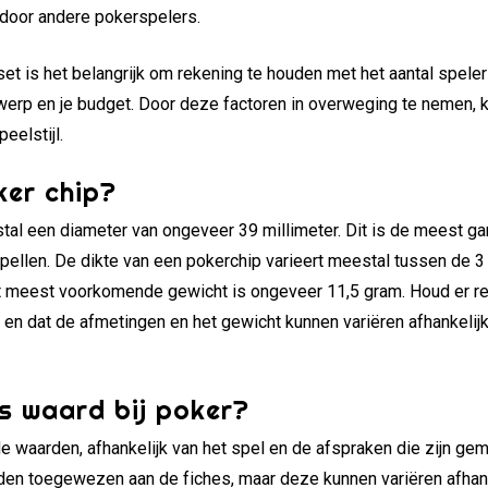
door andere pokerspelers.
et is het belangrijk om rekening te houden met het aantal spelers
rp en je budget. Door deze factoren in overweging te nemen, ku
eelstijl.
ker chip?
al een diameter van ongeveer 39 millimeter. Dit is de meest gan
pellen. De dikte van een pokerchip varieert meestal tussen de 3 
et meest voorkomende gewicht is ongeveer 11,5 gram. Houd er re
en dat de afmetingen en het gewicht kunnen variëren afhankelijk 
es waard bij poker?
e waarden, afhankelijk van het spel en de afspraken die zijn gem
n toegewezen aan de fiches, maar deze kunnen variëren afhanke