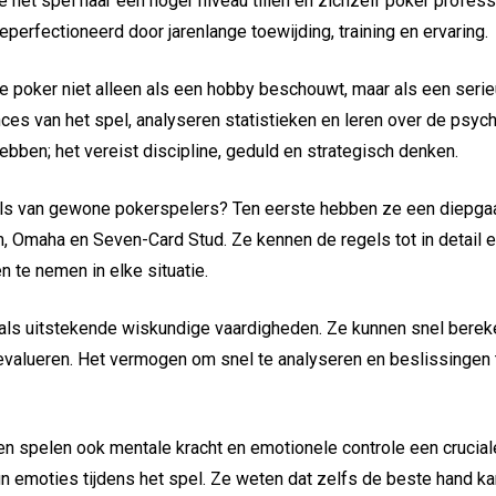
die het spel naar een hoger niveau tillen en zichzelf poker prof
erfectioneerd door jarenlange toewijding, training en ervaring.
e poker niet alleen als een hobby beschouwt, maar als een serie
ces van het spel, analyseren statistieken en leren over de psych
ebben; het vereist discipline, geduld en strategisch denken.
ls van gewone pokerspelers? Ten eerste hebben ze een diepgaa
m, Omaha en Seven-Card Stud. Ze kennen de regels tot in detail
 te nemen in elke situatie.
als uitstekende wiskundige vaardigheden. Ze kunnen snel bere
 evalueren. Het vermogen om snel te analyseren en beslissingen
en spelen ook mentale kracht en emotionele controle een crucial
n emoties tijdens het spel. Ze weten dat zelfs de beste hand kan