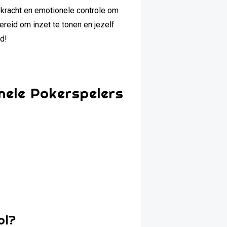
 kracht en emotionele controle om
ereid om inzet te tonen en jezelf
ld!
nele Pokerspelers
ol?