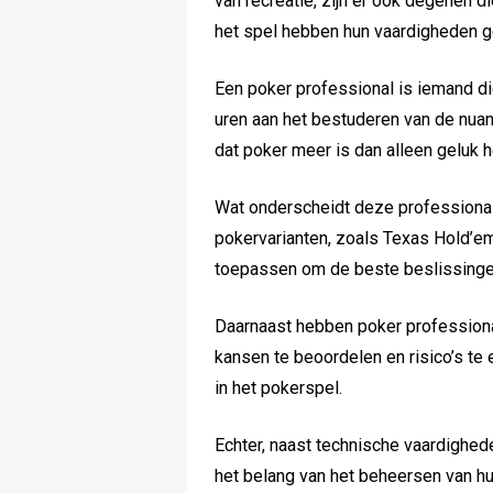
van recreatie, zijn er ook degenen 
het spel hebben hun vaardigheden gep
Een poker professional is iemand di
uren aan het bestuderen van de nuan
dat poker meer is dan alleen geluk h
Wat onderscheidt deze professiona
pokervarianten, zoals Texas Hold’e
toepassen om de beste beslissingen
Daarnaast hebben poker profession
kansen te beoordelen en risico’s te
in het pokerspel.
Echter, naast technische vaardighed
het belang van het beheersen van hu