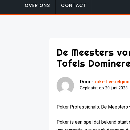
OVER ONS
CONTACT
De Meesters van
Tafels Dominer
Door -
pokerlivebelgiu
Geplaatst op
20 juni 2023
Poker Professionals: De Meesters 
Poker is een spel dat bekend staat 