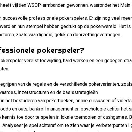
j heeft vijftien WSOP-armbanden gewonnen, waaronder het Main 
van succesvolle professionele pokerspelers. Er zijn nog veel mee
everd en hun stempel hebben gedrukt op de pokerwereld. Het is 
factoren, zoals vaardigheid, geluk en doorzettingsvermogen.
fessionele pokerspeler?
kerspeler vereist toewijding, hard werken en een gedegen strat
oten:
begrijpen van de regels en de verschillende pokervarianten, zo
aardes, inzetstructuren en de basisstrategieën.
jd in het bestuderen van pokerboeken, online cursussen of vide
, odds en outs, bankroll management en psychologie achter het s
e kennis toe door te spelen in lokale toernooien of cashgames. 
n. Analyseer je spel achteraf om te zien waar je verbeterpunten li