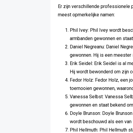
Er zijn verschillende professionele
meest opmerkelijke namen:
Phil Ivey: Phil Ivey wordt bes
armbanden gewonnen en staat b
Daniel Negreanu: Daniel Negr
gewonnen. Hij is een meester 
Erik Seidel: Erik Seidel is al
Hij wordt bewonderd om zijn c
Fedor Holz: Fedor Holz, een j
toernooien gewonnen, waarond
Vanessa Selbst: Vanessa Selb
gewonnen en staat bekend om h
Doyle Brunson: Doyle Brunson 
wordt beschouwd als een van 
Phil Hellmuth: Phil Hellmuth 