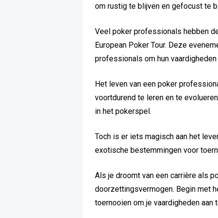
om rustig te blijven en gefocust te bl
Veel poker professionals hebben de
European Poker Tour. Deze evenemen
professionals om hun vaardigheden 
Het leven van een poker professional
voortdurend te leren en te evolueren
in het pokerspel.
Toch is er iets magisch aan het lev
exotische bestemmingen voor toerno
Als je droomt van een carrière als 
doorzettingsvermogen. Begin met he
toernooien om je vaardigheden aan 