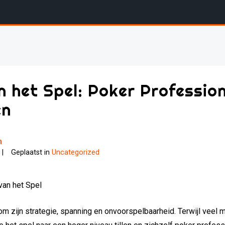
 het Spel: Poker Profession
en
m
Geplaatst in
Uncategorized
van het Spel
om zijn strategie, spanning en onvoorspelbaarheid. Terwijl veel