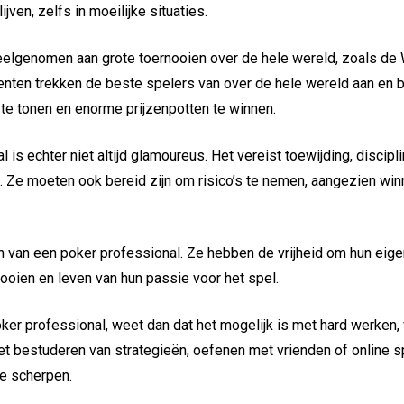
ijven, zelfs in moeilijke situaties.
elgenomen aan grote toernooien over de hele wereld, zoals de 
ten trekken de beste spelers van over de hele wereld aan en 
te tonen en enorme prijzenpotten te winnen.
 is echter niet altijd glamoureus. Het vereist toewijding, discip
. Ze moeten ook bereid zijn om risico’s te nemen, aangezien winn
en van een poker professional. Ze hebben de vrijheid om hun eige
oien en leven van hun passie voor het spel.
poker professional, weet dan dat het mogelijk is met hard werken
t bestuderen van strategieën, oefenen met vrienden of online s
te scherpen.