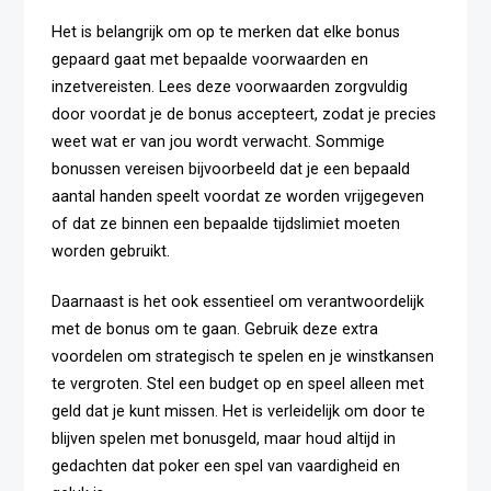
Het is belangrijk om op te merken dat elke bonus
gepaard gaat met bepaalde voorwaarden en
inzetvereisten. Lees deze voorwaarden zorgvuldig
door voordat je de bonus accepteert, zodat je precies
weet wat er van jou wordt verwacht. Sommige
bonussen vereisen bijvoorbeeld dat je een bepaald
aantal handen speelt voordat ze worden vrijgegeven
of dat ze binnen een bepaalde tijdslimiet moeten
worden gebruikt.
Daarnaast is het ook essentieel om verantwoordelijk
met de bonus om te gaan. Gebruik deze extra
voordelen om strategisch te spelen en je winstkansen
te vergroten. Stel een budget op en speel alleen met
geld dat je kunt missen. Het is verleidelijk om door te
blijven spelen met bonusgeld, maar houd altijd in
gedachten dat poker een spel van vaardigheid en