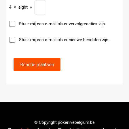
4
×
eight
=
Stuur mij een e-mail als er vervolgreacties zijn.
Stuur mij een e-mail als er nieuwe berichten zijn.
Reactie plaatsen
© Copyright pokerlivebelgium.be