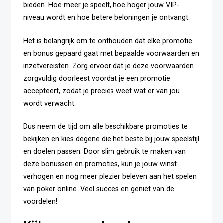
bieden. Hoe meer je speelt, hoe hoger jouw VIP-
niveau wordt en hoe betere beloningen je ontvangt.
Het is belangrijk om te onthouden dat elke promotie
en bonus gepaard gaat met bepaalde voorwaarden en
inzetvereisten. Zorg ervoor dat je deze voorwaarden
zorgvuldig doorleest voordat je een promotie
accepteert, zodat je precies weet wat er van jou
wordt verwacht.
Dus neem de tijd om alle beschikbare promoties te
bekijken en kies degene die het beste bij jouw speelstijl
en doelen passen. Door slim gebruik te maken van
deze bonussen en promoties, kun je jouw winst
verhogen en nog meer plezier beleven aan het spelen
van poker online. Veel succes en geniet van de
voordelen!