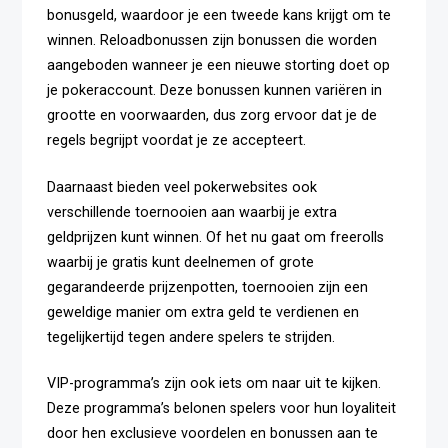
bonusgeld, waardoor je een tweede kans krijgt om te
winnen. Reloadbonussen zijn bonussen die worden
aangeboden wanneer je een nieuwe storting doet op
je pokeraccount. Deze bonussen kunnen variëren in
grootte en voorwaarden, dus zorg ervoor dat je de
regels begrijpt voordat je ze accepteert.
Daarnaast bieden veel pokerwebsites ook
verschillende toernooien aan waarbij je extra
geldprijzen kunt winnen. Of het nu gaat om freerolls
waarbij je gratis kunt deelnemen of grote
gegarandeerde prijzenpotten, toernooien zijn een
geweldige manier om extra geld te verdienen en
tegelijkertijd tegen andere spelers te strijden.
VIP-programma’s zijn ook iets om naar uit te kijken.
Deze programma’s belonen spelers voor hun loyaliteit
door hen exclusieve voordelen en bonussen aan te