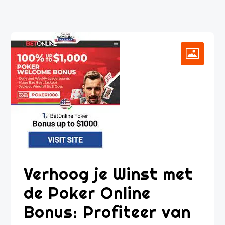
Verhoog je Winst met
de Poker Online
Bonus: Profiteer van