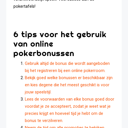
pokertafels!
6 tips voor het gebruik
van online
pokerbonussen
Gebruik altijd de bonus die wordt aangeboden
bij het registreren bij een online pokerroom.
Bekijk goed welke bonussen er beschikbaar zijn
en kies degene die het meest geschikt is voor
jouw speelstijl.
Lees de voorwaarden van elke bonus goed door
voordat je ze accepteert, zodat je weet wat je
precies krijgt en hoeveel tijd je hebt om de
bonus te verzilveren.
Neem de tijd om alle promoties te bekijken