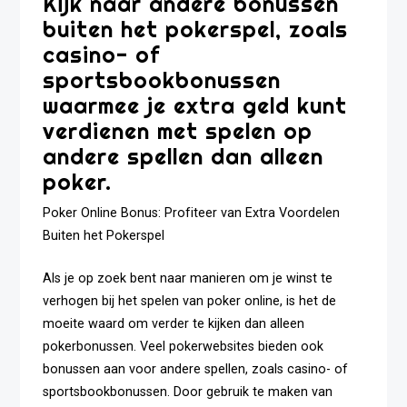
Kijk naar andere bonussen
buiten het pokerspel, zoals
casino- of
sportsbookbonussen
waarmee je extra geld kunt
verdienen met spelen op
andere spellen dan alleen
poker.
Poker Online Bonus: Profiteer van Extra Voordelen
Buiten het Pokerspel
Als je op zoek bent naar manieren om je winst te
verhogen bij het spelen van poker online, is het de
moeite waard om verder te kijken dan alleen
pokerbonussen. Veel pokerwebsites bieden ook
bonussen aan voor andere spellen, zoals casino- of
sportsbookbonussen. Door gebruik te maken van