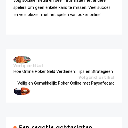
volg sociale media en deel informatie met andere
spelers om geen enkele kans te missen. Veel succes
en veel plezier met het spelen van poker online!
Vorig artikel
Hoe Online Poker Geld Verdienen: Tips en Strategieën
Volgend artikel
Veilig en Gemakkelijk: Poker Online met Paysafecard
Een reactie achterlaten