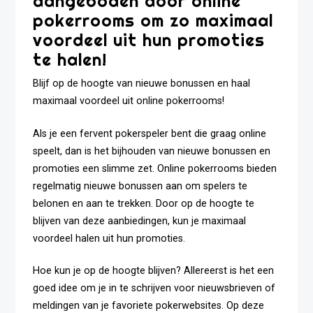
aangeboden door online
pokerrooms om zo maximaal
voordeel uit hun promoties
te halen!
Blijf op de hoogte van nieuwe bonussen en haal
maximaal voordeel uit online pokerrooms!
Als je een fervent pokerspeler bent die graag online
speelt, dan is het bijhouden van nieuwe bonussen en
promoties een slimme zet. Online pokerrooms bieden
regelmatig nieuwe bonussen aan om spelers te
belonen en aan te trekken. Door op de hoogte te
blijven van deze aanbiedingen, kun je maximaal
voordeel halen uit hun promoties.
Hoe kun je op de hoogte blijven? Allereerst is het een
goed idee om je in te schrijven voor nieuwsbrieven of
meldingen van je favoriete pokerwebsites. Op deze