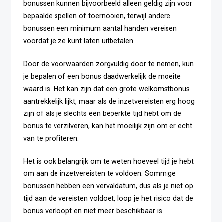
bonussen kunnen bijvoorbeeld alleen geldig zijn voor
bepaalde spellen of toernooien, terwijl andere
bonussen een minimum aantal handen vereisen
voordat je ze kunt laten uitbetalen.
Door de voorwaarden zorgvuldig door te nemen, kun
je bepalen of een bonus daadwerkelijk de moeite
waard is. Het kan zijn dat een grote welkomstbonus
aantrekkelijk lijkt, maar als de inzetvereisten erg hoog
zijn of als je slechts een beperkte tijd hebt om de
bonus te verzilveren, kan het moeilijk zijn om er echt
van te profiteren.
Het is ook belangrijk om te weten hoeveel tijd je hebt
om aan de inzetvereisten te voldoen. Sommige
bonussen hebben een vervaldatum, dus als je niet op
tijd aan de vereisten voldoet, loop je het risico dat de
bonus verloopt en niet meer beschikbaar is.