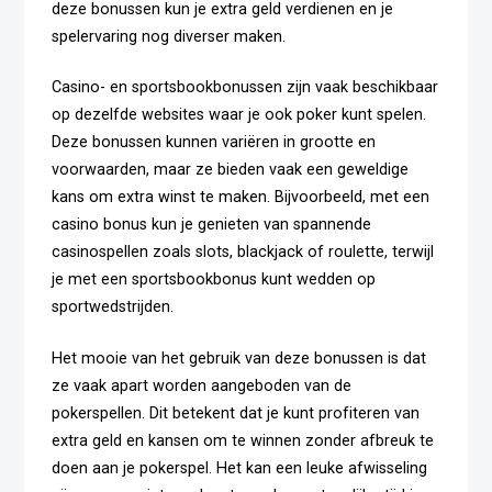
deze bonussen kun je extra geld verdienen en je
spelervaring nog diverser maken.
Casino- en sportsbookbonussen zijn vaak beschikbaar
op dezelfde websites waar je ook poker kunt spelen.
Deze bonussen kunnen variëren in grootte en
voorwaarden, maar ze bieden vaak een geweldige
kans om extra winst te maken. Bijvoorbeeld, met een
casino bonus kun je genieten van spannende
casinospellen zoals slots, blackjack of roulette, terwijl
je met een sportsbookbonus kunt wedden op
sportwedstrijden.
Het mooie van het gebruik van deze bonussen is dat
ze vaak apart worden aangeboden van de
pokerspellen. Dit betekent dat je kunt profiteren van
extra geld en kansen om te winnen zonder afbreuk te
doen aan je pokerspel. Het kan een leuke afwisseling