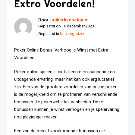
Extra Voordelen!
Door -
pokerlivebelgium
Geplaatst op
16 december 2023
Geplaatst in
Uncategorized
Poker Online Bonus: Verhoog je Winst met Extra
Voordelen
Poker online spelen is niet alleen een spannende en
uitdagende ervaring, maar het kan ook erg lucratief
zijn. Een van de grootste voordelen van online poker
is de mogelijkheid om te profiteren van verschillende
bonussen die pokerwebsites aanbieden. Deze
bonussen kunnen je winst verhogen en je spelervaring
nog plezieriger maken.
Een van de meest voorkomende bonussen die