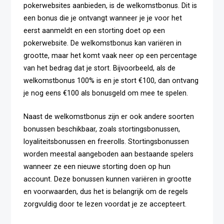
pokerwebsites aanbieden, is de welkomstbonus. Dit is
een bonus die je ontvangt wanneer je je voor het
eerst aanmeldt en een storting doet op een
pokerwebsite. De welkomstbonus kan variëren in
grootte, maar het komt vaak neer op een percentage
van het bedrag dat je stort. Bijvoorbeeld, als de
welkomstbonus 100% is en je stort €100, dan ontvang
je nog eens €100 als bonusgeld om mee te spelen.
Naast de welkomstbonus zijn er ook andere soorten
bonussen beschikbaar, zoals stortingsbonussen,
loyaliteitsbonussen en freerolls. Stortingsbonussen
worden meestal aangeboden aan bestaande spelers
wanneer ze een nieuwe storting doen op hun
account. Deze bonussen kunnen variëren in grootte
en voorwaarden, dus het is belangrijk om de regels
zorgvuldig door te lezen voordat je ze accepteert.