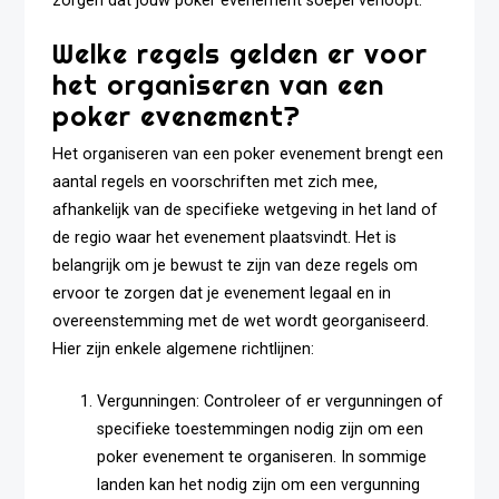
zorgen dat jouw poker evenement soepel verloopt.
Welke regels gelden er voor
het organiseren van een
poker evenement?
Het organiseren van een poker evenement brengt een
aantal regels en voorschriften met zich mee,
afhankelijk van de specifieke wetgeving in het land of
de regio waar het evenement plaatsvindt. Het is
belangrijk om je bewust te zijn van deze regels om
ervoor te zorgen dat je evenement legaal en in
overeenstemming met de wet wordt georganiseerd.
Hier zijn enkele algemene richtlijnen:
Vergunningen: Controleer of er vergunningen of
specifieke toestemmingen nodig zijn om een
poker evenement te organiseren. In sommige
landen kan het nodig zijn om een vergunning