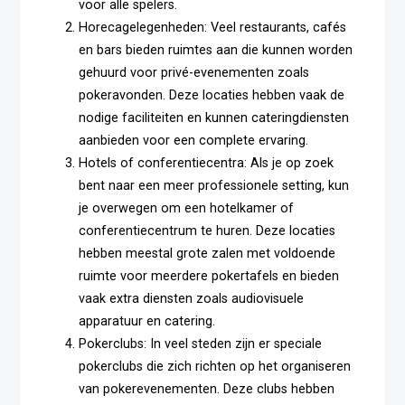
voor alle spelers.
Horecagelegenheden: Veel restaurants, cafés
en bars bieden ruimtes aan die kunnen worden
gehuurd voor privé-evenementen zoals
pokeravonden. Deze locaties hebben vaak de
nodige faciliteiten en kunnen cateringdiensten
aanbieden voor een complete ervaring.
Hotels of conferentiecentra: Als je op zoek
bent naar een meer professionele setting, kun
je overwegen om een hotelkamer of
conferentiecentrum te huren. Deze locaties
hebben meestal grote zalen met voldoende
ruimte voor meerdere pokertafels en bieden
vaak extra diensten zoals audiovisuele
apparatuur en catering.
Pokerclubs: In veel steden zijn er speciale
pokerclubs die zich richten op het organiseren
van pokerevenementen. Deze clubs hebben