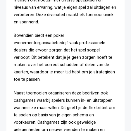
mensen ontmoeten met diverse speelstijlen en
niveaus van ervaring, wat je eigen spel zal uitdagen en
verbeteren. Deze diversiteit maakt elk toernooi uniek
en spannend.
Bovendien biedt een poker
evenementorganisatiebedrijf vaak professionele
dealers die ervoor zorgen dat het spel soepel
verloopt. Dit betekent dat je je geen zorgen hoeft te
maken over het correct schudden of delen van de
kaarten, waardoor je meer tijd hebt om je strategieën
toe te passen.
Naast toernooien organiseren deze bedrijven ook
cashgames waarbij spelers kunnen in- en uitstappen
wanneer ze maar willen. Dit geeft je de flexibiliteit om
te spelen op basis van je eigen schema en
voorkeuren. Cashgames zijn ook geweldige
gelegenheden om nieuwe vrienden te maken en