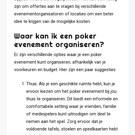
zijn om offertes aan te vragen bij verschillende
evenementorganisatoren of locaties om een beter
idee te krijgen van de mogelijke kosten.
Waar kan ik een poker
evenement organiseren?
Er zijn verschillende opties waar je een poker
evenement kunt organiseren, afhankelijk van je
voorkeuren en budget. Hier zijn een paar suggesties:
Thuis: Als je een geschikte ruimte hebt, kun je
ervoor kiezen om het poker evenement bij jou
thuis te organiseren. Dit biedt een informele en
comfortabele setting waar je vrienden, familie
of medespelers kunt uitnodigen om deel te
nemen aan het spel. Zorg ervoor dat je
voldoende tafels, stoelen en speelkaarten hebt