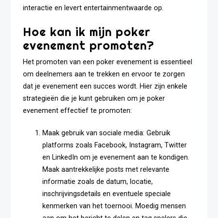
interactie en levert entertainmentwaarde op.
Hoe kan ik mijn poker
evenement promoten?
Het promoten van een poker evenement is essentieel
om deelnemers aan te trekken en ervoor te zorgen
dat je evenement een succes wordt. Hier zijn enkele
strategieën die je kunt gebruiken om je poker
evenement effectief te promoten:
Maak gebruik van sociale media: Gebruik
platforms zoals Facebook, Instagram, Twitter
en LinkedIn om je evenement aan te kondigen.
Maak aantrekkelijke posts met relevante
informatie zoals de datum, locatie,
inschrijvingsdetails en eventuele speciale
kenmerken van het toernooi. Moedig mensen