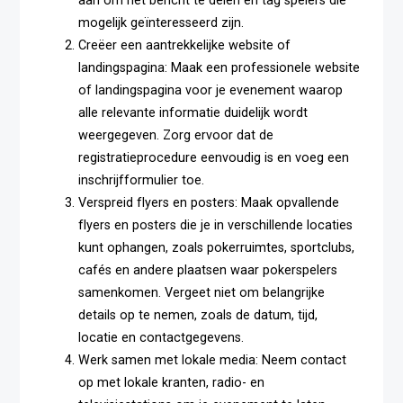
aan om het bericht te delen en tag spelers die
mogelijk geïnteresseerd zijn.
Creëer een aantrekkelijke website of
landingspagina: Maak een professionele website
of landingspagina voor je evenement waarop
alle relevante informatie duidelijk wordt
weergegeven. Zorg ervoor dat de
registratieprocedure eenvoudig is en voeg een
inschrijfformulier toe.
Verspreid flyers en posters: Maak opvallende
flyers en posters die je in verschillende locaties
kunt ophangen, zoals pokerruimtes, sportclubs,
cafés en andere plaatsen waar pokerspelers
samenkomen. Vergeet niet om belangrijke
details op te nemen, zoals de datum, tijd,
locatie en contactgegevens.
Werk samen met lokale media: Neem contact
op met lokale kranten, radio- en