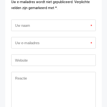
Uw e-mailadres wordt niet gepubliceerd. Verplichte
velden zijn gemarkeerd met *.
*
*