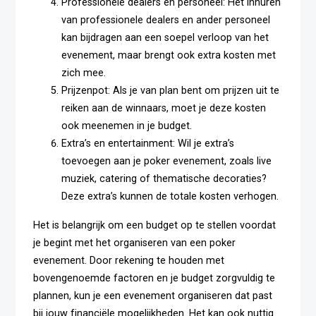
Professionele dealers en personeel: Het inhuren
van professionele dealers en ander personeel
kan bijdragen aan een soepel verloop van het
evenement, maar brengt ook extra kosten met
zich mee.
Prijzenpot: Als je van plan bent om prijzen uit te
reiken aan de winnaars, moet je deze kosten
ook meenemen in je budget.
Extra’s en entertainment: Wil je extra’s
toevoegen aan je poker evenement, zoals live
muziek, catering of thematische decoraties?
Deze extra’s kunnen de totale kosten verhogen.
Het is belangrijk om een budget op te stellen voordat
je begint met het organiseren van een poker
evenement. Door rekening te houden met
bovengenoemde factoren en je budget zorgvuldig te
plannen, kun je een evenement organiseren dat past
bij jouw financiële mogelijkheden. Het kan ook nuttig