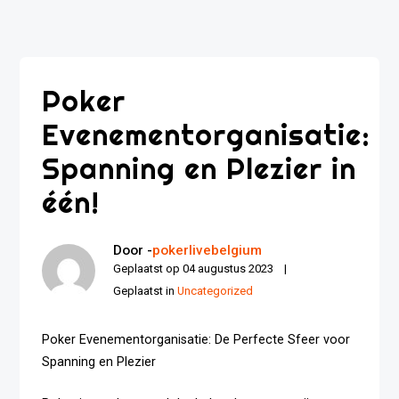
Poker
Evenementorganisatie:
Spanning en Plezier in
één!
Door -
pokerlivebelgium
Geplaatst op
04 augustus 2023
Geplaatst in
Uncategorized
Poker Evenementorganisatie: De Perfecte Sfeer voor
Spanning en Plezier