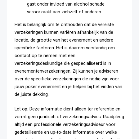
gast onder invloed van alcohol schade
veroorzaakt aan zichzelf of anderen.
Het is belangrijk om te onthouden dat de vereiste
verzekeringen kunnen variëren afhankelijk van de
locatie, de grootte van het evenement en andere
specifieke factoren. Het is daarom verstandig om
contact op te nemen met een
verzekeringsdeskundige die gespecialiseerd is in
evenementenverzekeringen. Zij kunnen je adviseren
over de specifieke verzekeringen die nodig zijn voor
jouw poker evenement en je helpen bij het vinden van
de juiste dekking.
Let op: Deze informatie dient alleen ter referentie en
vormt geen juridisch of verzekeringsadvies. Raadpleeg
altijd een professionele verzekeringsadviseur voor
gedetailleerde en up-to-date informatie over welke