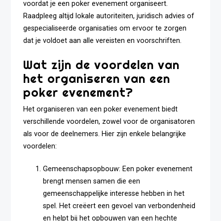
voordat je een poker evenement organiseert.
Raadpleeg altijd lokale autoriteiten, juridisch advies of
gespecialiseerde organisaties om ervoor te zorgen
dat je voldoet aan alle vereisten en voorschriften.
Wat zijn de voordelen van
het organiseren van een
poker evenement?
Het organiseren van een poker evenement biedt
verschillende voordelen, zowel voor de organisatoren
als voor de deelnemers. Hier zijn enkele belangrijke
voordelen:
Gemeenschapsopbouw: Een poker evenement
brengt mensen samen die een
gemeenschappelijke interesse hebben in het
spel. Het creëert een gevoel van verbondenheid
en helpt bij het opbouwen van een hechte