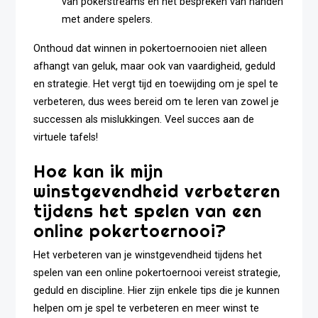
van pokerstreams en het bespreken van handen
met andere spelers.
Onthoud dat winnen in pokertoernooien niet alleen
afhangt van geluk, maar ook van vaardigheid, geduld
en strategie. Het vergt tijd en toewijding om je spel te
verbeteren, dus wees bereid om te leren van zowel je
successen als mislukkingen. Veel succes aan de
virtuele tafels!
Hoe kan ik mijn
winstgevendheid verbeteren
tijdens het spelen van een
online pokertoernooi?
Het verbeteren van je winstgevendheid tijdens het
spelen van een online pokertoernooi vereist strategie,
geduld en discipline. Hier zijn enkele tips die je kunnen
helpen om je spel te verbeteren en meer winst te