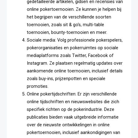
gedetailleerde artikelen, gidsen en recensies van
online pokertoernooien. Ze kunnen je helpen bij
het begrijpen van de verschillende soorten
toernooien, zoals sit & go’s, multi-table
toernooien, bounty-toernooien en meer.
Sociale media: Volg professionele pokerspelers,
pokerorganisaties en pokerruimtes op sociale
mediaplatforms zoals Twitter, Facebook of
Instagram. Ze plaatsen regelmatig updates over
aankomende online toernooien, inclusief details
zoals buy-ins, prijzenpotten en speciale
promoties.
Online pokertijdschriften: Er zijn verschillende
online tijdschriften en nieuwswebsites die zich
specifiek richten op de pokerindustrie. Deze
publicaties bieden vaak uitgebreide informatie
over de nieuwste ontwikkelingen in online
pokertoernooien, inclusief aankondigingen van