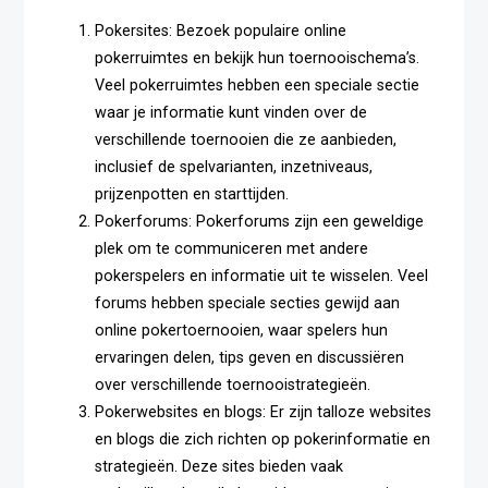
Pokersites: Bezoek populaire online
pokerruimtes en bekijk hun toernooischema’s.
Veel pokerruimtes hebben een speciale sectie
waar je informatie kunt vinden over de
verschillende toernooien die ze aanbieden,
inclusief de spelvarianten, inzetniveaus,
prijzenpotten en starttijden.
Pokerforums: Pokerforums zijn een geweldige
plek om te communiceren met andere
pokerspelers en informatie uit te wisselen. Veel
forums hebben speciale secties gewijd aan
online pokertoernooien, waar spelers hun
ervaringen delen, tips geven en discussiëren
over verschillende toernooistrategieën.
Pokerwebsites en blogs: Er zijn talloze websites
en blogs die zich richten op pokerinformatie en
strategieën. Deze sites bieden vaak