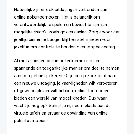
Natuurlijk zijn er ook uitdagingen verbonden aan
online pokertoernooien. Het is belangrijk om
verantwoordelijk te spelen en bewust te zijn van
mogelijke risico’s, zoals gokverslaving. Zorg ervoor dat
je altijd binnen je budget blijft en stel limieten voor
jezelf in om controle te houden over je speelgedrag.
Al met al bieden online pokertoernooien een
spannende en toegankelijke manier om deel te nemen
aan competitief pokeren. Of je nu op zoek bent naar
een nieuwe uitdaging, je vaardigheden wilt verbeteren
of gewoon plezier wilt hebben, online toernooien
bieden een wereld van mogelijkheden. Dus waar
wacht je nog op? Schrijf je in, neem plaats aan de
virtuele tafels en ervaar de opwinding van online
pokertoernooien!