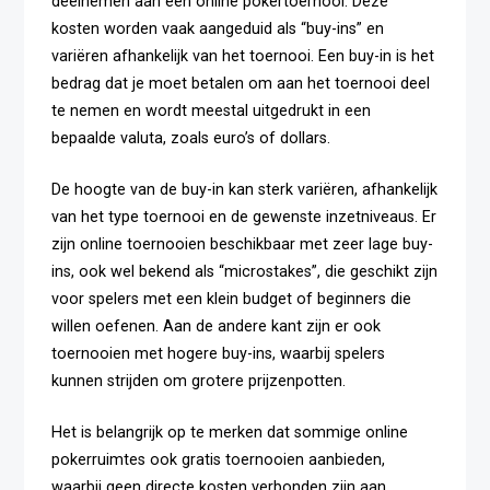
deelnemen aan een online pokertoernooi. Deze
kosten worden vaak aangeduid als “buy-ins” en
variëren afhankelijk van het toernooi. Een buy-in is het
bedrag dat je moet betalen om aan het toernooi deel
te nemen en wordt meestal uitgedrukt in een
bepaalde valuta, zoals euro’s of dollars.
De hoogte van de buy-in kan sterk variëren, afhankelijk
van het type toernooi en de gewenste inzetniveaus. Er
zijn online toernooien beschikbaar met zeer lage buy-
ins, ook wel bekend als “microstakes”, die geschikt zijn
voor spelers met een klein budget of beginners die
willen oefenen. Aan de andere kant zijn er ook
toernooien met hogere buy-ins, waarbij spelers
kunnen strijden om grotere prijzenpotten.
Het is belangrijk op te merken dat sommige online
pokerruimtes ook gratis toernooien aanbieden,
waarbij geen directe kosten verbonden zijn aan