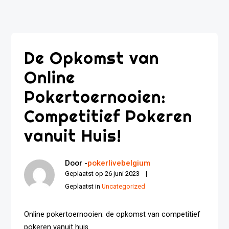
De Opkomst van
Online
Pokertoernooien:
Competitief Pokeren
vanuit Huis!
Door -
pokerlivebelgium
Geplaatst op
26 juni 2023
Geplaatst in
Uncategorized
Online pokertoernooien: de opkomst van competitief
pokeren vanuit huis