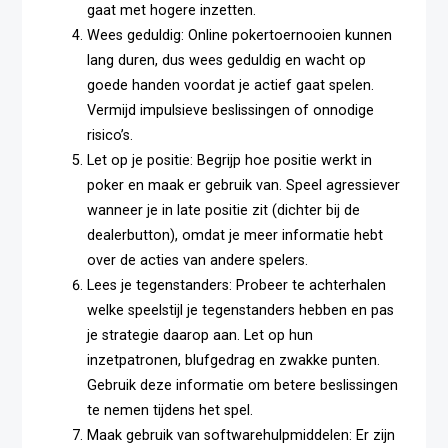
gaat met hogere inzetten.
Wees geduldig: Online pokertoernooien kunnen
lang duren, dus wees geduldig en wacht op
goede handen voordat je actief gaat spelen.
Vermijd impulsieve beslissingen of onnodige
risico’s.
Let op je positie: Begrijp hoe positie werkt in
poker en maak er gebruik van. Speel agressiever
wanneer je in late positie zit (dichter bij de
dealerbutton), omdat je meer informatie hebt
over de acties van andere spelers.
Lees je tegenstanders: Probeer te achterhalen
welke speelstijl je tegenstanders hebben en pas
je strategie daarop aan. Let op hun
inzetpatronen, blufgedrag en zwakke punten.
Gebruik deze informatie om betere beslissingen
te nemen tijdens het spel.
Maak gebruik van softwarehulpmiddelen: Er zijn