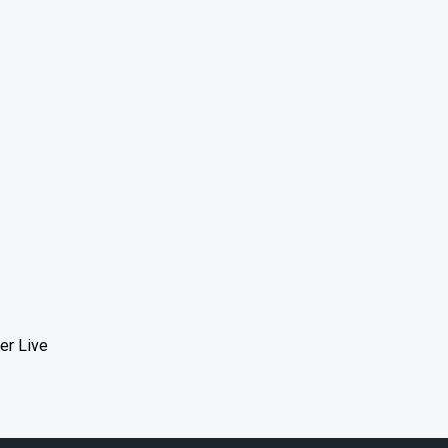
ker Live