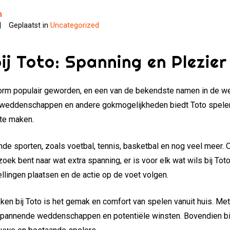
m
Geplaatst in
Uncategorized
ij Toto: Spanning en Plezier
enorm populair geworden, en een van de bekendste namen in de 
rtweddenschappen en andere gokmogelijkheden biedt Toto speler
te maken.
nde sporten, zoals voetbal, tennis, basketbal en nog veel meer. O
oek bent naar wat extra spanning, er is voor elk wat wils bij To
ellingen plaatsen en de actie op de voet volgen.
en bij Toto is het gemak en comfort van spelen vanuit huis. Met
 spannende weddenschappen en potentiële winsten. Bovendien bi