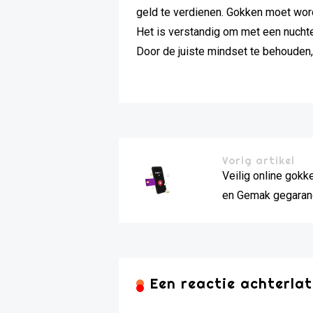
geld te verdienen. Gokken moet word
Het is verstandig om met een nuchtere
Door de juiste mindset te behouden,
Vorig artikel
Veilig online gokk
en Gemak gegaran
Een reactie achterla