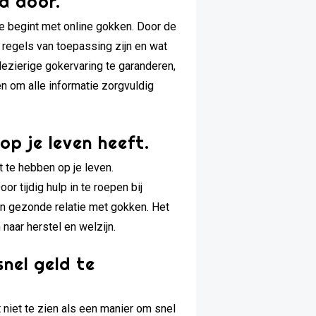
d door.
e begint met online gokken. Door de
e regels van toepassing zijn en wat
lezierige gokervaring te garanderen,
n om alle informatie zorgvuldig
op je leven heeft.
 te hebben op je leven.
r tijdig hulp in te roepen bij
en gezonde relatie met gokken. Het
naar herstel en welzijn.
snel geld te
t niet te zien als een manier om snel