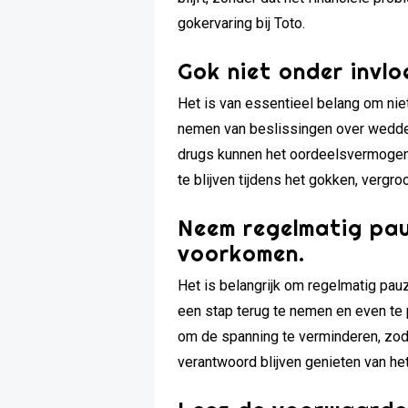
gokervaring bij Toto.
Gok niet onder invlo
Het is van essentieel belang om niet
nemen van beslissingen over wedde
drugs kunnen het oordeelsvermogen v
te blijven tijdens het gokken, vergro
Neem regelmatig pau
voorkomen.
Het is belangrijk om regelmatig pau
een stap terug te nemen en even te 
om de spanning te verminderen, zoda
verantwoord blijven genieten van he