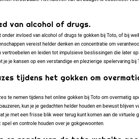
ed van alcohol of drugs.
 onder invloed van alcohol of drugs te gokken bij Toto, of bij w
nschappen vereist helder denken en concentratie om verantwoo
ertroebelen en leiden tot impulsieve beslissingen die later sp
ot je je kansen op een verstandige en plezierige spelervaring bij 
zes tijdens het gokken om overmati
zes te nemen tijdens het online gokken bij Toto om overmatig sp
pauzeren, kun je je gedachten helder houden en bewust blijven 
t je met een frisse blik weer terug kunt komen aan de virtuele g
t spel en controle houden over je gokgewoonten.