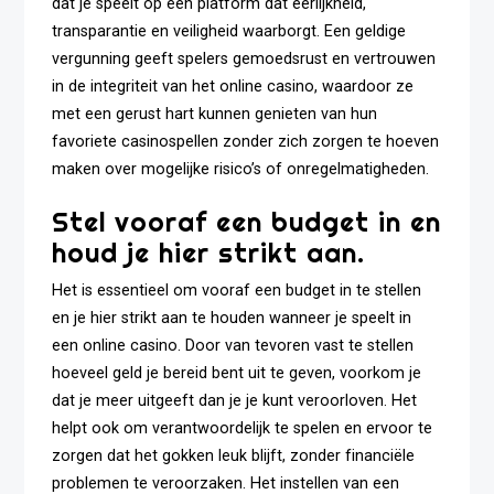
dat je speelt op een platform dat eerlijkheid,
transparantie en veiligheid waarborgt. Een geldige
vergunning geeft spelers gemoedsrust en vertrouwen
in de integriteit van het online casino, waardoor ze
met een gerust hart kunnen genieten van hun
favoriete casinospellen zonder zich zorgen te hoeven
maken over mogelijke risico’s of onregelmatigheden.
Stel vooraf een budget in en
houd je hier strikt aan.
Het is essentieel om vooraf een budget in te stellen
en je hier strikt aan te houden wanneer je speelt in
een online casino. Door van tevoren vast te stellen
hoeveel geld je bereid bent uit te geven, voorkom je
dat je meer uitgeeft dan je je kunt veroorloven. Het
helpt ook om verantwoordelijk te spelen en ervoor te
zorgen dat het gokken leuk blijft, zonder financiële
problemen te veroorzaken. Het instellen van een