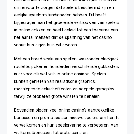
gecontroleerd door de Belgische Kansspelcommissie
om ervoor te zorgen dat spelers beschermd zijn en
eerlijke speelomstandigheden hebben. Dit heeft
bijgedragen aan het groeiende vertrouwen van spelers
in online gokken en heeft geleid tot een toename van
het aantal mensen dat de spanning van het casino
vanuit hun eigen huis wil ervaren.
Met een breed scala aan spellen, waaronder blackjack,
roulette, poker en honderden verschillende gokkasten,
is er voor elk wat wils in online casino’s. Spelers
kunnen genieten van realistische graphics,
meeslepende geluidseffecten en soepele gameplay
terwijl ze proberen grote winsten te behalen.
Bovendien bieden veel online casino’s aantrekkelijke
bonussen en promoties aan nieuwe spelers om hen te
verwelkomen en hun speelervaring te verbeteren. Van
welkomstbonussen tot gratis spins en