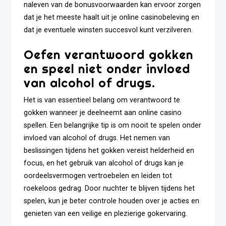
naleven van de bonusvoorwaarden kan ervoor zorgen
dat je het meeste haalt uit je online casinobeleving en
dat je eventuele winsten succesvol kunt verzilveren.
Oefen verantwoord gokken
en speel niet onder invloed
van alcohol of drugs.
Het is van essentieel belang om verantwoord te
gokken wanneer je deelneemt aan online casino
spellen. Een belangrijke tip is om nooit te spelen onder
invloed van alcohol of drugs. Het nemen van
beslissingen tijdens het gokken vereist helderheid en
focus, en het gebruik van alcohol of drugs kan je
oordeelsvermogen vertroebelen en leiden tot
roekeloos gedrag. Door nuchter te blijven tijdens het
spelen, kun je beter controle houden over je acties en
genieten van een veilige en plezierige gokervaring.