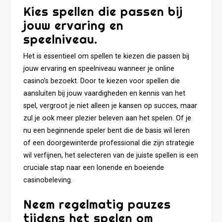
Kies spellen die passen bij
jouw ervaring en
speelniveau.
Het is essentieel om spellen te kiezen die passen bij
jouw ervaring en speelniveau wanneer je online
casino’s bezoekt. Door te kiezen voor spellen die
aansluiten bij jouw vaardigheden en kennis van het
spel, vergroot je niet alleen je kansen op succes, maar
zul je ook meer plezier beleven aan het spelen. Of je
nu een beginnende speler bent die de basis wil leren
of een doorgewinterde professional die zijn strategie
wil verfijnen, het selecteren van de juiste spellen is een
cruciale stap naar een lonende en boeiende
casinobeleving.
Neem regelmatig pauzes
tijdens het spelen om