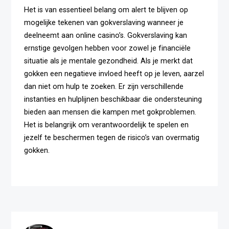
Het is van essentieel belang om alert te blijven op
mogelijke tekenen van gokverslaving wanneer je
deelneemt aan online casino’s. Gokverslaving kan
ernstige gevolgen hebben voor zowel je financiële
situatie als je mentale gezondheid. Als je merkt dat
gokken een negatieve invloed heeft op je leven, aarzel
dan niet om hulp te zoeken. Er zijn verschillende
instanties en hulplijnen beschikbaar die ondersteuning
bieden aan mensen die kampen met gokproblemen.
Het is belangrijk om verantwoordelijk te spelen en
jezelf te beschermen tegen de risico’s van overmatig
gokken.