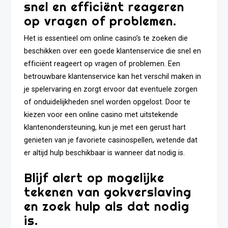
snel en efficiënt reageren
op vragen of problemen.
Het is essentieel om online casino’s te zoeken die
beschikken over een goede klantenservice die snel en
efficiënt reageert op vragen of problemen. Een
betrouwbare klantenservice kan het verschil maken in
je spelervaring en zorgt ervoor dat eventuele zorgen
of onduidelijkheden snel worden opgelost. Door te
kiezen voor een online casino met uitstekende
klantenondersteuning, kun je met een gerust hart
genieten van je favoriete casinospellen, wetende dat
er altijd hulp beschikbaar is wanneer dat nodig is.
Blijf alert op mogelijke
tekenen van gokverslaving
en zoek hulp als dat nodig
is.