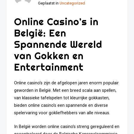
Geplaatst in
Uncategorized
Online Casino’s in
België: Een
Spannende Wereld
van Gokken en
Entertainment
Online casino’s zijn de afgelopen jaren enorm populair
geworden in België. Met een breed scala aan spellen,
van klassieke tafelspelen tot kleurrijke gokkasten,
bieden online casino’s een spannende en diverse
spelervaring voor gokliefhebbers van alle niveaus.
In België worden online casino’s streng gereguleerd en