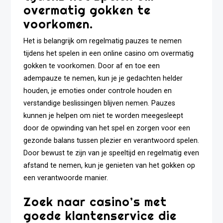
overmatig gokken te
voorkomen.
Het is belangrijk om regelmatig pauzes te nemen
tijdens het spelen in een online casino om overmatig
gokken te voorkomen. Door af en toe een
adempauze te nemen, kun je je gedachten helder
houden, je emoties onder controle houden en
verstandige beslissingen blijven nemen. Pauzes
kunnen je helpen om niet te worden meegesleept
door de opwinding van het spel en zorgen voor een
gezonde balans tussen plezier en verantwoord spelen.
Door bewust te zijn van je speeltijd en regelmatig even
afstand te nemen, kun je genieten van het gokken op
een verantwoorde manier.
Zoek naar casino’s met
goede klantenservice die