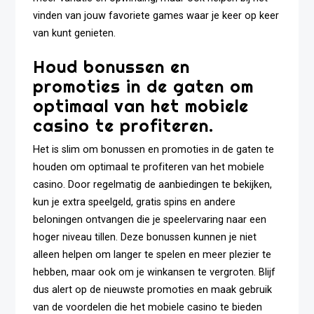
vinden van jouw favoriete games waar je keer op keer
van kunt genieten.
Houd bonussen en
promoties in de gaten om
optimaal van het mobiele
casino te profiteren.
Het is slim om bonussen en promoties in de gaten te
houden om optimaal te profiteren van het mobiele
casino. Door regelmatig de aanbiedingen te bekijken,
kun je extra speelgeld, gratis spins en andere
beloningen ontvangen die je speelervaring naar een
hoger niveau tillen. Deze bonussen kunnen je niet
alleen helpen om langer te spelen en meer plezier te
hebben, maar ook om je winkansen te vergroten. Blijf
dus alert op de nieuwste promoties en maak gebruik
van de voordelen die het mobiele casino te bieden