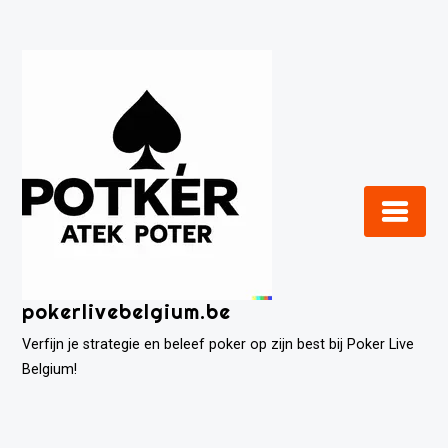
Ga
naar
de
inhoud
pokerlivebelgium.be
Verfijn je strategie en beleef poker op zijn best bij Poker Live
Belgium!