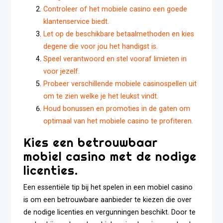
Controleer of het mobiele casino een goede
klantenservice biedt.
Let op de beschikbare betaalmethoden en kies
degene die voor jou het handigst is.
Speel verantwoord en stel vooraf limieten in
voor jezelf.
Probeer verschillende mobiele casinospellen uit
om te zien welke je het leukst vindt.
Houd bonussen en promoties in de gaten om
optimaal van het mobiele casino te profiteren.
Kies een betrouwbaar
mobiel casino met de nodige
licenties.
Een essentiële tip bij het spelen in een mobiel casino
is om een betrouwbare aanbieder te kiezen die over
de nodige licenties en vergunningen beschikt. Door te