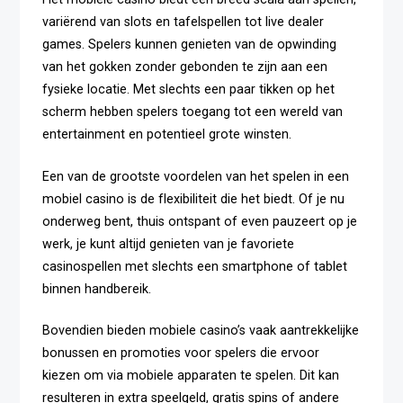
variërend van slots en tafelspellen tot live dealer
games. Spelers kunnen genieten van de opwinding
van het gokken zonder gebonden te zijn aan een
fysieke locatie. Met slechts een paar tikken op het
scherm hebben spelers toegang tot een wereld van
entertainment en potentieel grote winsten.
Een van de grootste voordelen van het spelen in een
mobiel casino is de flexibiliteit die het biedt. Of je nu
onderweg bent, thuis ontspant of even pauzeert op je
werk, je kunt altijd genieten van je favoriete
casinospellen met slechts een smartphone of tablet
binnen handbereik.
Bovendien bieden mobiele casino’s vaak aantrekkelijke
bonussen en promoties voor spelers die ervoor
kiezen om via mobiele apparaten te spelen. Dit kan
resulteren in extra speelgeld, gratis spins of andere