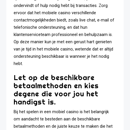
ondervindt of hulp nodig hebt bij transacties. Zorg
ervoor dat het mobiele casino verschillende
contactmogelijkheden biedt, zoals live chat, e-mail of
telefonische ondersteuning, en dat hun
klantenserviceteam professioneel en behulpzaam is.
Op deze manier kun je met een gerust hart genieten
van je tijd in het mobiele casino, wetende dat er altijd
ondersteuning beschikbaar is wanneer je het nodig
hebt.
Let op de beschikbare
betaalmethoden en kies
degene die voor jou het
handigst is.
Bij het spelen in een mobiel casino is het belangrijk
om aandacht te besteden aan de beschikbare
betaalmethoden en de juiste keuze te maken die het