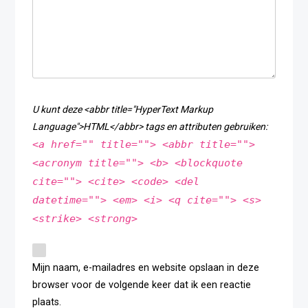
U kunt deze <abbr title="HyperText Markup
Language">HTML</abbr> tags en attributen gebruiken:
<a href="" title=""> <abbr title="">
<acronym title=""> <b> <blockquote
cite=""> <cite> <code> <del
datetime=""> <em> <i> <q cite=""> <s>
<strike> <strong>
Mijn naam, e-mailadres en website opslaan in deze
browser voor de volgende keer dat ik een reactie
plaats.