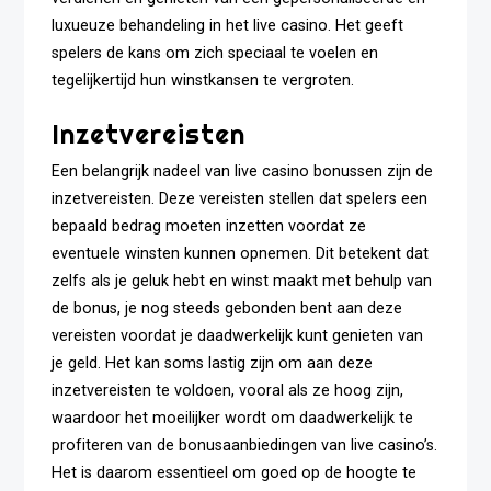
luxueuze behandeling in het live casino. Het geeft
spelers de kans om zich speciaal te voelen en
tegelijkertijd hun winstkansen te vergroten.
Inzetvereisten
Een belangrijk nadeel van live casino bonussen zijn de
inzetvereisten. Deze vereisten stellen dat spelers een
bepaald bedrag moeten inzetten voordat ze
eventuele winsten kunnen opnemen. Dit betekent dat
zelfs als je geluk hebt en winst maakt met behulp van
de bonus, je nog steeds gebonden bent aan deze
vereisten voordat je daadwerkelijk kunt genieten van
je geld. Het kan soms lastig zijn om aan deze
inzetvereisten te voldoen, vooral als ze hoog zijn,
waardoor het moeilijker wordt om daadwerkelijk te
profiteren van de bonusaanbiedingen van live casino’s.
Het is daarom essentieel om goed op de hoogte te