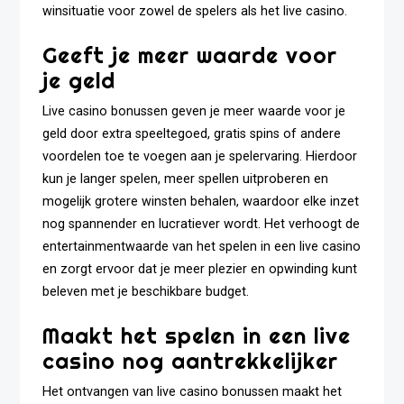
winsituatie voor zowel de spelers als het live casino.
Geeft je meer waarde voor
je geld
Live casino bonussen geven je meer waarde voor je
geld door extra speeltegoed, gratis spins of andere
voordelen toe te voegen aan je spelervaring. Hierdoor
kun je langer spelen, meer spellen uitproberen en
mogelijk grotere winsten behalen, waardoor elke inzet
nog spannender en lucratiever wordt. Het verhoogt de
entertainmentwaarde van het spelen in een live casino
en zorgt ervoor dat je meer plezier en opwinding kunt
beleven met je beschikbare budget.
Maakt het spelen in een live
casino nog aantrekkelijker
Het ontvangen van live casino bonussen maakt het