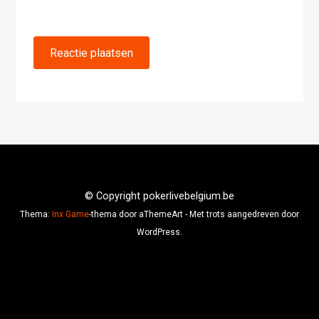
Reactie plaatsen
© Copyright pokerlivebelgium.be
Thema:
Inx Game
-thema door aThemeArt - Met trots aangedreven door
WordPress.