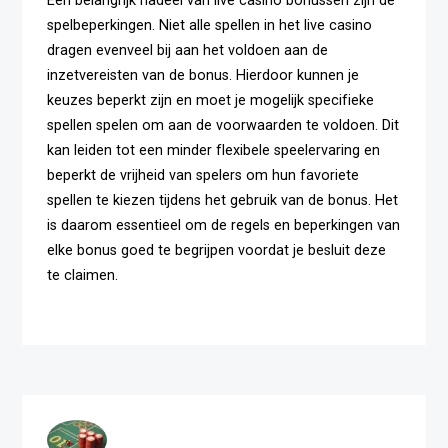
Een belangrijk nadeel van live casino bonussen zijn de
spelbeperkingen. Niet alle spellen in het live casino
dragen evenveel bij aan het voldoen aan de
inzetvereisten van de bonus. Hierdoor kunnen je
keuzes beperkt zijn en moet je mogelijk specifieke
spellen spelen om aan de voorwaarden te voldoen. Dit
kan leiden tot een minder flexibele speelervaring en
beperkt de vrijheid van spelers om hun favoriete
spellen te kiezen tijdens het gebruik van de bonus. Het
is daarom essentieel om de regels en beperkingen van
elke bonus goed te begrijpen voordat je besluit deze
te claimen.