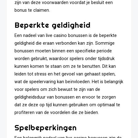
zijn van deze voorwaarden voordat je besluit een
bonus te claimen.
Beperkte geldigheid
Een nadeel van live casino bonussen is de beperkte
geldigheid die eraan verbonden kan zijn. Sommige
bonussen moeten binnen een specifieke periode
worden gebruikt, waardoor spelers onder tijdsdruk
kunnen komen te staan om ze te benutten. Dit kan
leiden tot stress en het gevoel van gehaast spelen,
wat de speelervaring kan beïnvloeden. Het is belangrijk
voor spelers om zich bewust te zijn van de
geldigheidsduur van bonussen en ervoor te zorgen
dat ze deze op tijd kunnen gebruiken om optimaal te
profiteren van de voordelen die ze bieden.
Spelbeperkingen