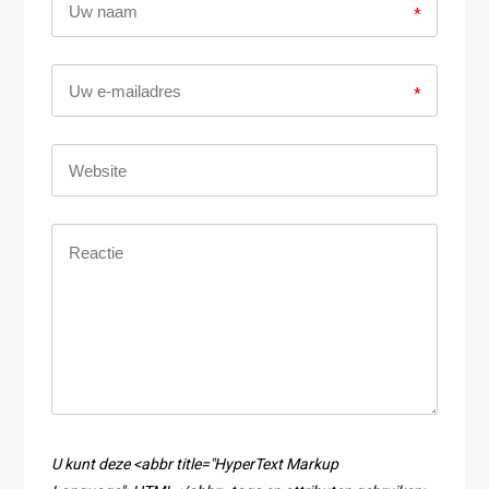
*
*
U kunt deze <abbr title="HyperText Markup