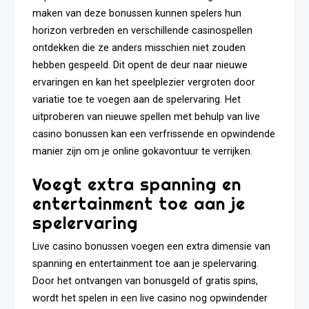
maken van deze bonussen kunnen spelers hun
horizon verbreden en verschillende casinospellen
ontdekken die ze anders misschien niet zouden
hebben gespeeld. Dit opent de deur naar nieuwe
ervaringen en kan het speelplezier vergroten door
variatie toe te voegen aan de spelervaring. Het
uitproberen van nieuwe spellen met behulp van live
casino bonussen kan een verfrissende en opwindende
manier zijn om je online gokavontuur te verrijken.
Voegt extra spanning en
entertainment toe aan je
spelervaring
Live casino bonussen voegen een extra dimensie van
spanning en entertainment toe aan je spelervaring.
Door het ontvangen van bonusgeld of gratis spins,
wordt het spelen in een live casino nog opwindender