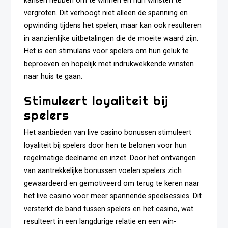
kansen hebben om te winnen en hun winsten te
vergroten. Dit verhoogt niet alleen de spanning en
opwinding tijdens het spelen, maar kan ook resulteren
in aanzienlijke uitbetalingen die de moeite waard zijn.
Het is een stimulans voor spelers om hun geluk te
beproeven en hopelijk met indrukwekkende winsten
naar huis te gaan.
Stimuleert loyaliteit bij
spelers
Het aanbieden van live casino bonussen stimuleert
loyaliteit bij spelers door hen te belonen voor hun
regelmatige deelname en inzet. Door het ontvangen
van aantrekkelijke bonussen voelen spelers zich
gewaardeerd en gemotiveerd om terug te keren naar
het live casino voor meer spannende speelsessies. Dit
versterkt de band tussen spelers en het casino, wat
resulteert in een langdurige relatie en een win-