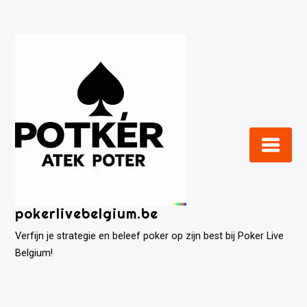
Ga
naar
de
inhoud
pokerlivebelgium.be
Verfijn je strategie en beleef poker op zijn best bij Poker Live
Belgium!