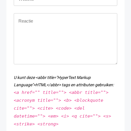
U kunt deze <abbr title="HyperText Markup
Language">HTML</abbr> tags en attributen gebruiken:
<a href="" title=""> <abbr title="">
<acronym title=""> <b> <blockquote
cite=""> <cite> <code> <del
datetime=""> <em> <i> <q cite=""> <s>
<strike> <strong>