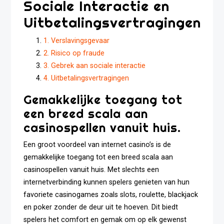
Sociale Interactie en
Uitbetalingsvertragingen
1. Verslavingsgevaar
2. Risico op fraude
3. Gebrek aan sociale interactie
4. Uitbetalingsvertragingen
Gemakkelijke toegang tot
een breed scala aan
casinospellen vanuit huis.
Een groot voordeel van internet casino’s is de
gemakkelijke toegang tot een breed scala aan
casinospellen vanuit huis. Met slechts een
internetverbinding kunnen spelers genieten van hun
favoriete casinogames zoals slots, roulette, blackjack
en poker zonder de deur uit te hoeven. Dit biedt
spelers het comfort en gemak om op elk gewenst