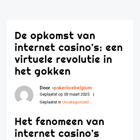
De opkomst van
internet casino’s: een
virtuele revolutie in
het gokken
Door -
pokerlivebelgium
Geplaatst op
03 maart 2025
Geplaatst in
Uncategorized
Het fenomeen van
internet casino’s