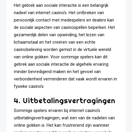
Het gebrek aan sociale interactie is een belangrijk
nadeel van internet casino’s. Het ontbreken van
persoonlijk contact met medespelers en dealers kan
de sociale aspecten van casinospellen beperken. Het
gezamenlijk delen van opwinding, het lezen van
lichaamstaal en het creëren van een echte
casinobeleving worden gemist in de virtuele wereld
van online gokken. Voor sommige spelers kan dit
gebrek aan sociale interactie de algehele ervaring
minder bevredigend maken en het gevoel van
verbondenheid verminderen dat vaak wordt ervaren in
fysieke casino’s.
4. Uitbetalingsvertragingen
Sommige spelers ervaren bij internet casino’s
uitbetalingsvertragingen, wat een van de nadelen van
online gokken is. Het kan frustrerend zijn wanneer