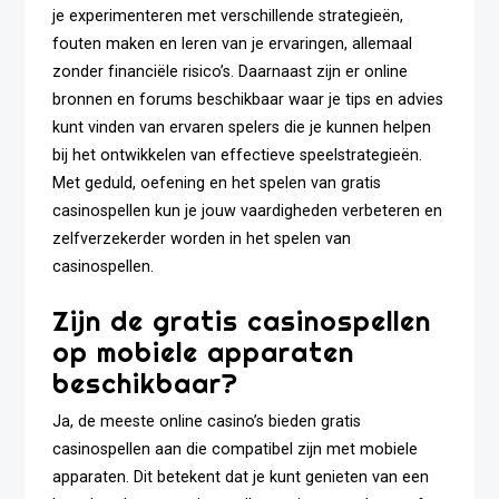
je experimenteren met verschillende strategieën,
fouten maken en leren van je ervaringen, allemaal
zonder financiële risico’s. Daarnaast zijn er online
bronnen en forums beschikbaar waar je tips en advies
kunt vinden van ervaren spelers die je kunnen helpen
bij het ontwikkelen van effectieve speelstrategieën.
Met geduld, oefening en het spelen van gratis
casinospellen kun je jouw vaardigheden verbeteren en
zelfverzekerder worden in het spelen van
casinospellen.
Zijn de gratis casinospellen
op mobiele apparaten
beschikbaar?
Ja, de meeste online casino’s bieden gratis
casinospellen aan die compatibel zijn met mobiele
apparaten. Dit betekent dat je kunt genieten van een