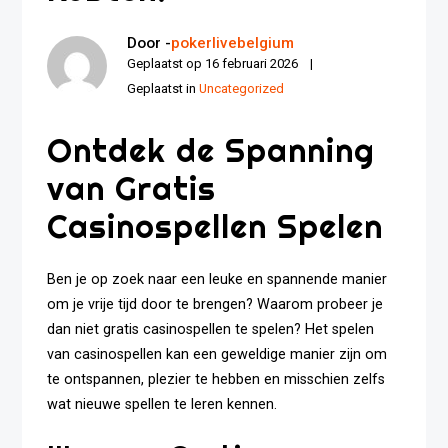
Door -
pokerlivebelgium
Geplaatst op
16 februari 2026
Geplaatst in
Uncategorized
Ontdek de Spanning
van Gratis
Casinospellen Spelen
Ben je op zoek naar een leuke en spannende manier
om je vrije tijd door te brengen? Waarom probeer je
dan niet gratis casinospellen te spelen? Het spelen
van casinospellen kan een geweldige manier zijn om
te ontspannen, plezier te hebben en misschien zelfs
wat nieuwe spellen te leren kennen.