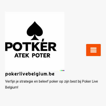
Ga
naar
de
inhoud
pokerlivebelgium.be
Verfijn je strategie en beleef poker op zijn best bij Poker Live
Belgium!