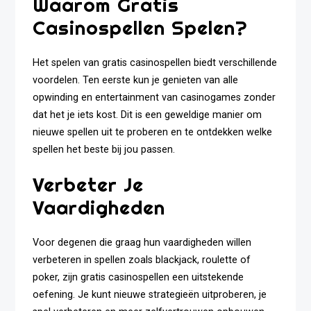
Waarom Gratis
Casinospellen Spelen?
Het spelen van gratis casinospellen biedt verschillende
voordelen. Ten eerste kun je genieten van alle
opwinding en entertainment van casinogames zonder
dat het je iets kost. Dit is een geweldige manier om
nieuwe spellen uit te proberen en te ontdekken welke
spellen het beste bij jou passen.
Verbeter Je
Vaardigheden
Voor degenen die graag hun vaardigheden willen
verbeteren in spellen zoals blackjack, roulette of
poker, zijn gratis casinospellen een uitstekende
oefening. Je kunt nieuwe strategieën uitproberen, je