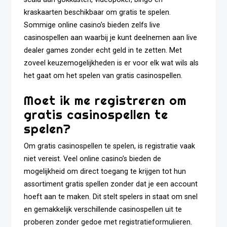
kraskaarten beschikbaar om gratis te spelen.
Sommige online casino’s bieden zelfs live
casinospellen aan waarbij je kunt deelnemen aan live
dealer games zonder echt geld in te zetten. Met
zoveel keuzemogelijkheden is er voor elk wat wils als
het gaat om het spelen van gratis casinospellen.
Moet ik me registreren om
gratis casinospellen te
spelen?
Om gratis casinospellen te spelen, is registratie vaak
niet vereist. Veel online casino’s bieden de
mogelijkheid om direct toegang te krijgen tot hun
assortiment gratis spellen zonder dat je een account
hoeft aan te maken. Dit stelt spelers in staat om snel
en gemakkelijk verschillende casinospellen uit te
proberen zonder gedoe met registratieformulieren.