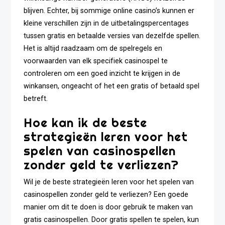
blijven. Echter, bij sommige online casino’s kunnen er
kleine verschillen zijn in de uitbetalingspercentages
tussen gratis en betaalde versies van dezelfde spellen.
Het is altijd raadzaam om de spelregels en
voorwaarden van elk specifiek casinospel te
controleren om een goed inzicht te krijgen in de
winkansen, ongeacht of het een gratis of betaald spel
betreft.
Hoe kan ik de beste
strategieën leren voor het
spelen van casinospellen
zonder geld te verliezen?
Wil je de beste strategieën leren voor het spelen van
casinospellen zonder geld te verliezen? Een goede
manier om dit te doen is door gebruik te maken van
gratis casinospellen. Door gratis spellen te spelen, kun