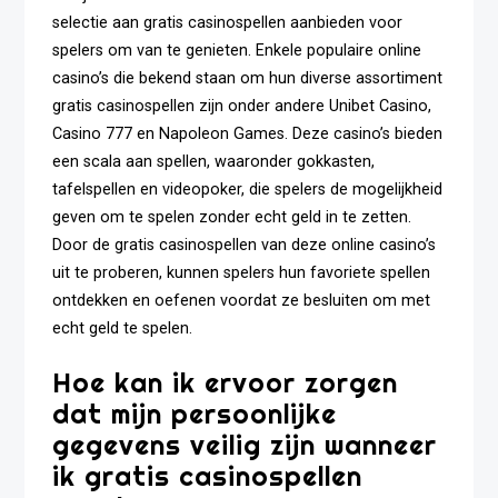
selectie aan gratis casinospellen aanbieden voor
spelers om van te genieten. Enkele populaire online
casino’s die bekend staan om hun diverse assortiment
gratis casinospellen zijn onder andere Unibet Casino,
Casino 777 en Napoleon Games. Deze casino’s bieden
een scala aan spellen, waaronder gokkasten,
tafelspellen en videopoker, die spelers de mogelijkheid
geven om te spelen zonder echt geld in te zetten.
Door de gratis casinospellen van deze online casino’s
uit te proberen, kunnen spelers hun favoriete spellen
ontdekken en oefenen voordat ze besluiten om met
echt geld te spelen.
Hoe kan ik ervoor zorgen
dat mijn persoonlijke
gegevens veilig zijn wanneer
ik gratis casinospellen