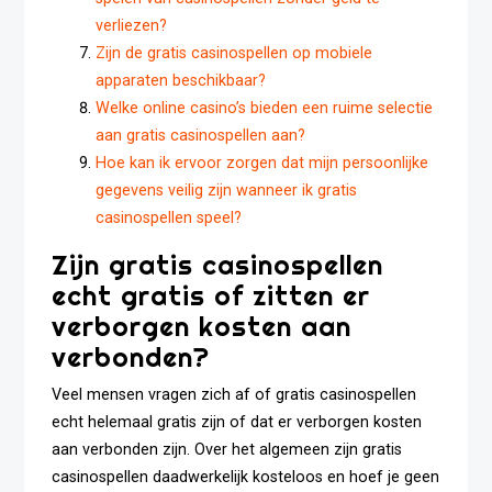
verliezen?
Zijn de gratis casinospellen op mobiele
apparaten beschikbaar?
Welke online casino’s bieden een ruime selectie
aan gratis casinospellen aan?
Hoe kan ik ervoor zorgen dat mijn persoonlijke
gegevens veilig zijn wanneer ik gratis
casinospellen speel?
Zijn gratis casinospellen
echt gratis of zitten er
verborgen kosten aan
verbonden?
Veel mensen vragen zich af of gratis casinospellen
echt helemaal gratis zijn of dat er verborgen kosten
aan verbonden zijn. Over het algemeen zijn gratis
casinospellen daadwerkelijk kosteloos en hoef je geen