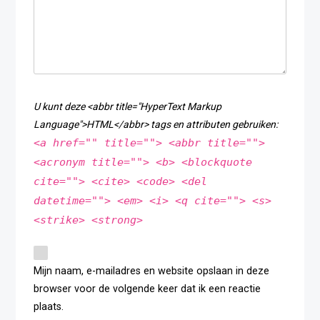
U kunt deze <abbr title="HyperText Markup
Language">HTML</abbr> tags en attributen gebruiken:
<a href="" title=""> <abbr title="">
<acronym title=""> <b> <blockquote
cite=""> <cite> <code> <del
datetime=""> <em> <i> <q cite=""> <s>
<strike> <strong>
Mijn naam, e-mailadres en website opslaan in deze
browser voor de volgende keer dat ik een reactie
plaats.