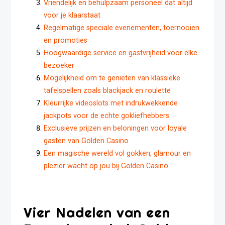
Vriendelijk en behulpzaam personeel dat altijd
voor je klaarstaat
Regelmatige speciale evenementen, toernooien
en promoties
Hoogwaardige service en gastvrijheid voor elke
bezoeker
Mogelijkheid om te genieten van klassieke
tafelspellen zoals blackjack en roulette
Kleurrijke videoslots met indrukwekkende
jackpots voor de echte gokliefhebbers
Exclusieve prijzen en beloningen voor loyale
gasten van Golden Casino
Een magische wereld vol gokken, glamour en
plezier wacht op jou bij Golden Casino
Vier Nadelen van een