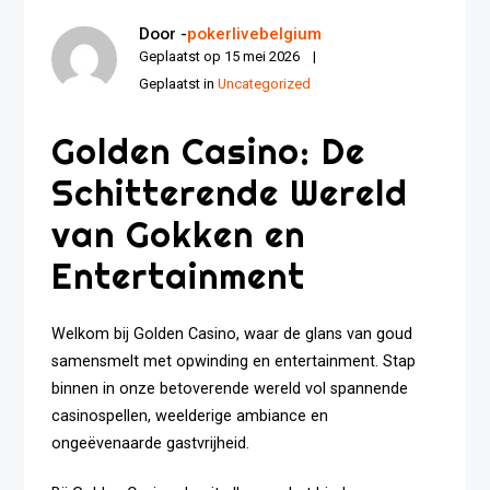
Door -
pokerlivebelgium
Geplaatst op
15 mei 2026
Geplaatst in
Uncategorized
Golden Casino: De
Schitterende Wereld
van Gokken en
Entertainment
Welkom bij Golden Casino, waar de glans van goud
samensmelt met opwinding en entertainment. Stap
binnen in onze betoverende wereld vol spannende
casinospellen, weelderige ambiance en
ongeëvenaarde gastvrijheid.