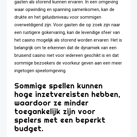
gasten als storend kunnen ervaren. In een omgeving
waar opwinding en spanning samenkomen, kan de
drukte en het geluidsniveau voor sommigen
overweldigend zijn. Voor gasten die op zoek zijn naar
een rustigere gokervaring, kan de levendige sfeer van
het casino mogelijk als storend worden ervaren. Het is
belangrijk om te erkennen dat de dynamiek van een
bruisend casino niet voor iedereen geschikt is en dat
sommige bezoekers de voorkeur geven aan een meer
ingetogen speelomgeving.
Sommige spellen kunnen
hoge inzetvereisten hebben,
waardoor ze minder
toegankelijk zijn voor
spelers met een beperkt
budget.