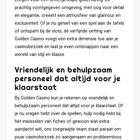
prachtig vormgegeven omgeving, met oog voor detail
en elegantie, creëert een atmosfeer van glamour en
exclusiviteit. Of je nu geniet van een spel aan de tafels
of ontspant bij de slots, de verfijnde setting van
Golden Casino voegt een extra dimensie toe aan je
casinobezoek en laat je even ontsnappen naar een
wereld van stijl en klasse.
Vriendelijk en behulpzaam
personeel dat altijd voor je
klaarstaat
Bij Golden Casino kun je rekenen op vriendelijk en
behulpzaam personeel dat altijd voor je klaarstaat. Of
je nu vragen hebt over de spellen, hulp nodig hebt bij
het inwisselen van fiches of gewoon wat extra
aandacht wilt, ons toegewijde team staat paraat om
jouw casinobezoek zo aangenaam en probleemloos