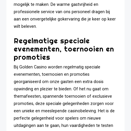
mogelijk te maken. De warme gastvrijheid en
professionele service van ons personeel dragen bij
aan een onvergetelijke gokervaring die je keer op keer
wilt beleven.
Regelmatige speciale
evenementen, toernooien en
promoties
Bij Golden Casino worden regelmatig speciale
evenementen, toernooien en promoties
georganiseerd om onze gasten een extra dosis
opwinding en plezier te bieden. Of het nu gaat om
themafeesten, spannende toernooien of exclusieve
promoties, deze speciale gelegenheden zorgen voor
een unieke en meeslepende casinobeleving. Het is de
perfecte gelegenheid voor spelers om nieuwe
uitdagingen aan te gaan, hun vaardigheden te testen