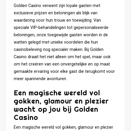
Golden Casino verwent zijn loyale gasten met
exclusieve prijzen en beloningen als blijk van
waardering voor hun trouw en toewijding. Van
speciale VIP-behandelingen tot gepersonaliseerde
beloningen, onze toegewijde gasten worden in de
watten gelegd met unieke voordelen die hun
casinobeleving nog specialer maken. Bij Golden
Casino draait het niet alleen om het spel, maar ook
om het creëren van een onvergetelijke en op maat
gemaakte ervaring voor elke gast die terugkomt voor
meer spannende avonturen.
Een magische wereld vol
gokken, glamour en plezier
wacht op jou bij Golden
Casino
Een magische wereld vol gokken, glamour en plezier