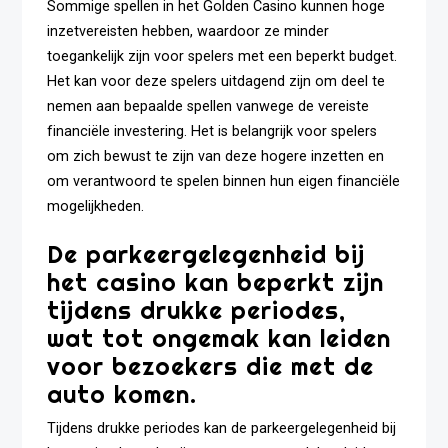
Sommige spellen in het Golden Casino kunnen hoge
inzetvereisten hebben, waardoor ze minder
toegankelijk zijn voor spelers met een beperkt budget.
Het kan voor deze spelers uitdagend zijn om deel te
nemen aan bepaalde spellen vanwege de vereiste
financiële investering. Het is belangrijk voor spelers
om zich bewust te zijn van deze hogere inzetten en
om verantwoord te spelen binnen hun eigen financiële
mogelijkheden.
De parkeergelegenheid bij
het casino kan beperkt zijn
tijdens drukke periodes,
wat tot ongemak kan leiden
voor bezoekers die met de
auto komen.
Tijdens drukke periodes kan de parkeergelegenheid bij