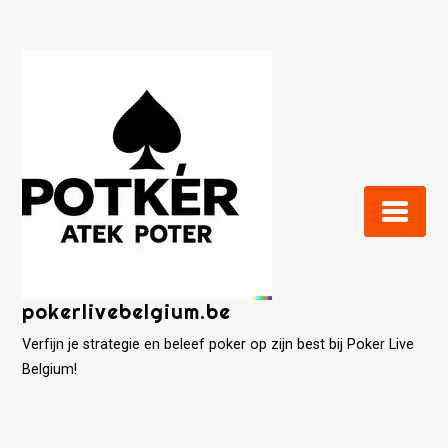
Ga
naar
de
inhoud
pokerlivebelgium.be
Verfijn je strategie en beleef poker op zijn best bij Poker Live
Belgium!