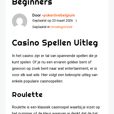
Beginners
Door -
pokerlivebelgium
Geplaatst op
23 maart 2026
Geplaatst in
Uncategorized
Casino Spellen Uitleg
In het casino zijn er tal van spannende spellen die je
kunt spelen. Of je nu een ervaren gokker bent of
gewoon op zoek bent naar wat entertainment, er is
voor elk wat wils. Hier volgt een beknopte uitleg van
enkele populaire casinospellen:
Roulette
Roulette is een klassiek casinospel waarbij je inzet op
het nummer of de kleur waarvan je denkt dat de bal