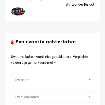
Win Zonder Risico!
Een reactie achterlaten
Uw e-mailadres wordt niet gepubliceerd. Verplichte
velden zijn gemarkeerd met *.
*
*