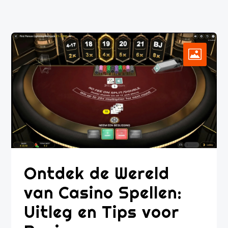
Ontdek de Wereld
van Casino Spellen:
Uitleg en Tips voor