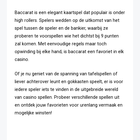
Baccarat is een elegant kaartspel dat populair is onder
high rollers. Spelers wedden op de uitkomst van het
spel tussen de speler en de bankier, waarbij ze
proberen te voorspellen wie het dichtst bij 9 punten
zal komen. Met eenvoudige regels maar toch
opwinding bij elke hand, is baccarat een favoriet in elk
casino.
Of je nu geniet van de spanning van tafelspellen of
liever achterover leunt en gokkasten speelt, er is voor
iedere speler iets te vinden in de uitgebreide wereld
van casino spellen. Probeer verschillende spellen uit
en ontdek jouw favorieten voor urenlang vermaak en
mogelijke winsten!