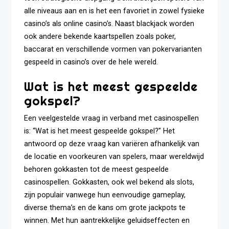
alle niveaus aan en is het een favoriet in zowel fysieke
casino’s als online casino’s. Naast blackjack worden
ook andere bekende kaartspellen zoals poker,
baccarat en verschillende vormen van pokervarianten
gespeeld in casino’s over de hele wereld.
Wat is het meest gespeelde
gokspel?
Een veelgestelde vraag in verband met casinospellen
is: “Wat is het meest gespeelde gokspel?” Het
antwoord op deze vraag kan variëren afhankelijk van
de locatie en voorkeuren van spelers, maar wereldwijd
behoren gokkasten tot de meest gespeelde
casinospellen. Gokkasten, ook wel bekend als slots,
zijn populair vanwege hun eenvoudige gameplay,
diverse thema’s en de kans om grote jackpots te
winnen. Met hun aantrekkelijke geluidseffecten en