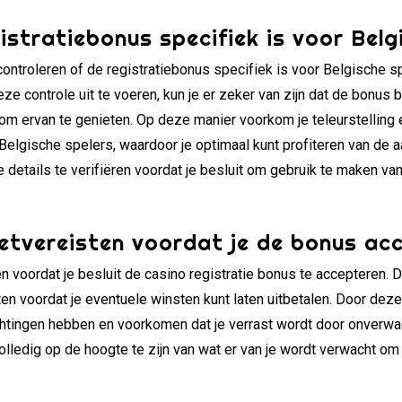
istratiebonus specifiek is voor Belg
ontroleren of de registratiebonus specifiek is voor Belgische sp
ze controle uit te voeren, kun je er zeker van zijn dat de bonus 
om ervan te genieten. Op deze manier voorkom je teleurstelling en
elgische spelers, waardoor je optimaal kunt profiteren van de a
 details te verifiëren voordat je besluit om gebruik te maken van
zetvereisten voordat je de bonus ac
n voordat je besluit de casino registratie bonus te accepteren.
en voordat je eventuele winsten kunt laten uitbetalen. Door dez
achtingen hebben en voorkomen dat je verrast wordt door onverwa
volledig op de hoogte te zijn van wat er van je wordt verwacht om