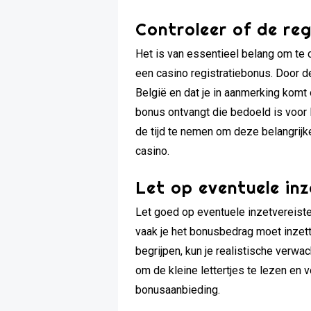
Controleer of de reg
Het is van essentieel belang om te c
een casino registratiebonus. Door de
België en dat je in aanmerking komt 
bonus ontvangt die bedoeld is voor B
de tijd te nemen om deze belangrijke
casino.
Let op eventuele in
Let goed op eventuele inzetvereiste
vaak je het bonusbedrag moet inzett
begrijpen, kun je realistische verw
om de kleine lettertjes te lezen en 
bonusaanbieding.