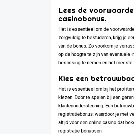
Lees de voorwaarden
casinobonus.
Het is essentieel om de voorwaarden
zorgvuldig te bestuderen, krijg je e
van de bonus. Zo voorkom je verrass
op de hoogte te zijn van eventuele 
beslissing te nemen en het meeste ui
Kies een betrouwbaa
Het is essentieel om bij het profit
kiezen. Door te spelen bij een gere
klantenondersteuning. Een betrouwba
registratiebonus, waardoor je met v
altijd voor een online casino dat be
registratie bonussen.