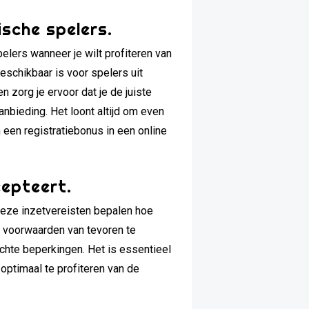
ische spelers.
elers wanneer je wilt profiteren van
beschikbaar is voor spelers uit
 zorg je ervoor dat je de juiste
anbieding. Het loont altijd om even
 een registratiebonus in een online
cepteert.
 Deze inzetvereisten bepalen hoe
e voorwaarden van tevoren te
chte beperkingen. Het is essentieel
 optimaal te profiteren van de