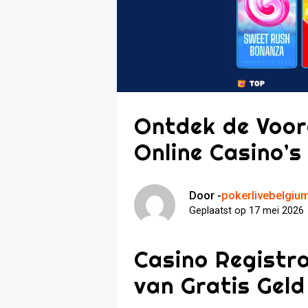
Ontdek de Voord
Online Casino’s 
Door -
pokerlivebelgiu
Geplaatst op
17 mei 2026
Casino Registra
van Gratis Geld