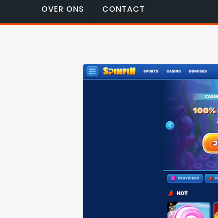
OVER ONS
CONTACT