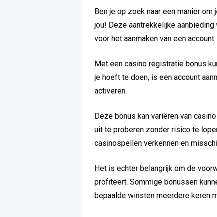
Ben je op zoek naar een manier om j
jou! Deze aantrekkelijke aanbiedin
voor het aanmaken van een account.
Met een casino registratie bonus kun
je hoeft te doen, is een account aa
activeren.
Deze bonus kan variëren van casino t
uit te proberen zonder risico te lop
casinospellen verkennen en misschi
Het is echter belangrijk om de voor
profiteert. Sommige bonussen kunn
bepaalde winsten meerdere keren moe