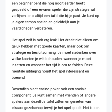
een beginner bent die nog nooit eerder heeft
gespeeld of een ervaren speler die zijn strategie wil
verfijnen, er is altijd een tafel die bij je past. Je kunt op
je eigen tempo spelen en geleidelijk aan je
vaardigheden verbeteren.
Het spel zelf is ook erg leuk. Het draait niet alleen om
geluk hebben met goede kaarten, maar ook om
strategie en besluitvorming. Je moet nadenken over
welke kaarten je wilt behouden, wanneer je moet
inzetten en wanneer het tijd is om te folden. Deze
mentale uitdaging houdt het spel interessant en
boeiend.
Bovendien biedt casino poker ook een sociale
component. Je kunt samen met vrienden of andere
spelers aan dezelfde tafel zitten en genieten van
elkaars gezelschap terwijl je het spel speelt. Het is een