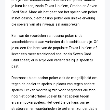
je kunt kiezen, zoals Texas Hold’em, Omaha en Seven
Card Stud. Maar als het gaat om het spelen van poker
in het casino, biedt casino poker een unieke ervaring
die spelers van alle niveaus zal aanspreken.
Een van de voordelen van casino poker is de
verscheidenheid aan varianten die beschikbaar zijn. Of
je nu een fan bent van de populaire Texas Hold’em of
liever een meer traditioneel spel zoals Seven Card
Stud speelt, er is altijd een variant die bij je speelstijl
past.
Daarnaast biedt casino poker ook de mogelijkheid om
tegen de dealer te spelen in plaats van tegen andere
spelers. Dit kan voordelig zijn voor beginners die zich
nog niet comfortabel voelen bij het spelen tegen
ervaren pokerspelers. Het geeft je de kans om je
strategieën en vaardigheden te oefenen zonder dat je