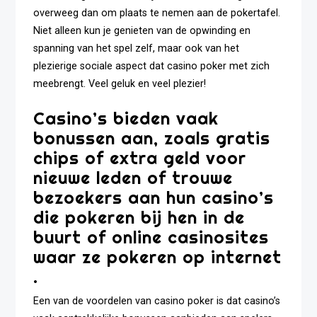
overweeg dan om plaats te nemen aan de pokertafel.
Niet alleen kun je genieten van de opwinding en
spanning van het spel zelf, maar ook van het
plezierige sociale aspect dat casino poker met zich
meebrengt. Veel geluk en veel plezier!
Casino’s bieden vaak
bonussen aan, zoals gratis
chips of extra geld voor
nieuwe leden of trouwe
bezoekers aan hun casino’s
die pokeren bij hen in de
buurt of online casinosites
waar ze pokeren op internet
.
Een van de voordelen van casino poker is dat casino’s