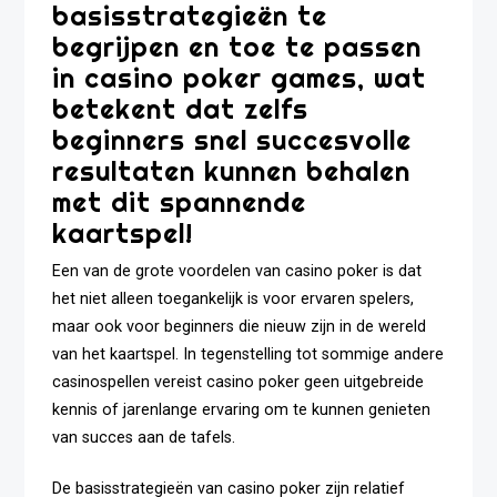
basisstrategieën te
begrijpen en toe te passen
in casino poker games, wat
betekent dat zelfs
beginners snel succesvolle
resultaten kunnen behalen
met dit spannende
kaartspel!
Een van de grote voordelen van casino poker is dat
het niet alleen toegankelijk is voor ervaren spelers,
maar ook voor beginners die nieuw zijn in de wereld
van het kaartspel. In tegenstelling tot sommige andere
casinospellen vereist casino poker geen uitgebreide
kennis of jarenlange ervaring om te kunnen genieten
van succes aan de tafels.
De basisstrategieën van casino poker zijn relatief