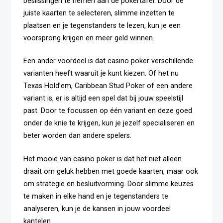
beslissingen te nemen aan de pokertafel. Door de
juiste kaarten te selecteren, slimme inzetten te
plaatsen en je tegenstanders te lezen, kun je een
voorsprong krijgen en meer geld winnen.
Een ander voordeel is dat casino poker verschillende
varianten heeft waaruit je kunt kiezen. Of het nu
Texas Hold’em, Caribbean Stud Poker of een andere
variant is, er is altijd een spel dat bij jouw speelstijl
past. Door te focussen op één variant en deze goed
onder de knie te krijgen, kun je jezelf specialiseren en
beter worden dan andere spelers.
Het mooie van casino poker is dat het niet alleen
draait om geluk hebben met goede kaarten, maar ook
om strategie en besluitvorming. Door slimme keuzes
te maken in elke hand en je tegenstanders te
analyseren, kun je de kansen in jouw voordeel
kantelen.