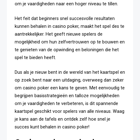
om je vaardigheden naar een hoger niveau te tillen.
Het feit dat beginners snel succesvolle resultaten
kunnen behalen in casino poker, maakt het spel des te
aantrekkelijker. Het geeft nieuwe spelers de
mogelijkheid om hun zelfvertrouwen op te bouwen en
te genieten van de opwinding en beloningen die het
spel te bieden heeft.
Dus als je nieuw bent in de wereld van het kaartspel en
op zoek bent naar een uitdaging, overweeg dan zeker
om casino poker een kans te geven. Met eenvoudig te
begrijpen basisstrategieën en talloze mogelijkheden
om je vaardigheden te verbeteren, is dit spannende
kaartspel geschikt voor spelers van alle niveaus. Waag
je kans aan de tafels en ontdek zelf hoe snel je
succes kunt behalen in casino poker!