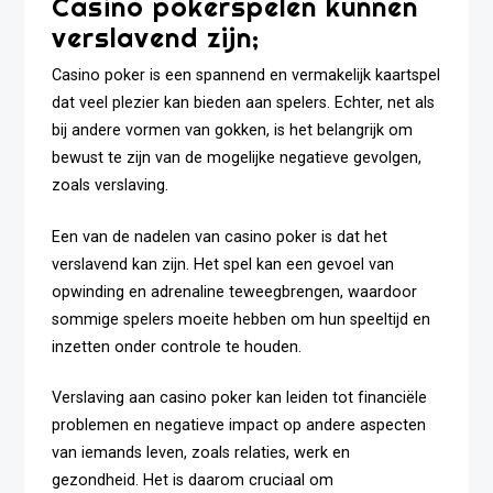
Casino pokerspelen kunnen
verslavend zijn;
Casino poker is een spannend en vermakelijk kaartspel
dat veel plezier kan bieden aan spelers. Echter, net als
bij andere vormen van gokken, is het belangrijk om
bewust te zijn van de mogelijke negatieve gevolgen,
zoals verslaving.
Een van de nadelen van casino poker is dat het
verslavend kan zijn. Het spel kan een gevoel van
opwinding en adrenaline teweegbrengen, waardoor
sommige spelers moeite hebben om hun speeltijd en
inzetten onder controle te houden.
Verslaving aan casino poker kan leiden tot financiële
problemen en negatieve impact op andere aspecten
van iemands leven, zoals relaties, werk en
gezondheid. Het is daarom cruciaal om