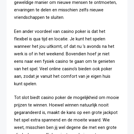
geweldige manier om nieuwe mensen te ontmoeten,
ervaringen te delen en misschien zelfs nieuwe
vriendschappen te sluiten.
Een ander voordeel van casino poker is dat het
flexibel is qua tijd en locatie. Je kunt het spelen
wanneer het jou uitkomt, of dat nu ’s avonds na het
werk is of in het weekend. Bovendien hoef je niet
eens naar een fysiek casino te gaan om te genieten
van het spel. Veel online casino’s bieden ook poker
aan, zodat je vanuit het comfort van je eigen huis
kunt spelen.
Tot slot biedt casino poker de mogelijkheid om mooie
prijzen te winnen. Hoewel winnen natuurlijk nooit
gegarandeerd is, maakt de kans op een grote jackpot
het spel extra spannend en de moeite waard. Wie
weet, misschien ben jij wel degene die met een grote