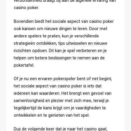
verbondenheid draagt bij aan de algehele ervaring van
casino poker.
Bovendien biedt het sociale aspect van casino poker
ook kansen om nieuwe dingen te leren. Door met
andere spelers te praten, kun je verschillende
strategieën ontdekken, tips uitwisselen en nieuwe
inzichten opdoen. Dit kan je spel verbeteren en je
helpen om betere beslissingen te nemen aan de
pokertafel.
Of je nu een ervaren pokerspeler bent of net begint,
het sociale aspect van casino poker is iets dat
iedereen kan waarderen. Het brengt een gevoel van
samenhorigheid en plezier met zich mee, terwijl je
tegelijkertijd de kans krijgt om je vaardigheden te
ontwikkelen en te genieten van het spel.
Dus de volgende keer dat je naar het casino gaat,