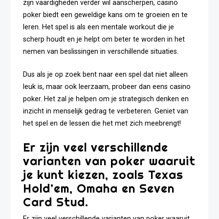
zijn vaardigheden verder wil aanscherpen, casino
poker biedt een geweldige kans om te groeien en te
leren. Het spel is als een mentale workout die je
scherp houdt en je helpt om beter te worden in het
nemen van beslissingen in verschillende situaties.
Dus als je op zoek bent naar een spel dat niet alleen
leuk is, maar ook leerzaam, probeer dan eens casino
poker. Het zal je helpen om je strategisch denken en
inzicht in menselijk gedrag te verbeteren. Geniet van
het spel en de lessen die het met zich meebrengt!
Er zijn veel verschillende
varianten van poker waaruit
je kunt kiezen, zoals Texas
Hold’em, Omaha en Seven
Card Stud.
Er zijn veel verschillende varianten van poker waaruit