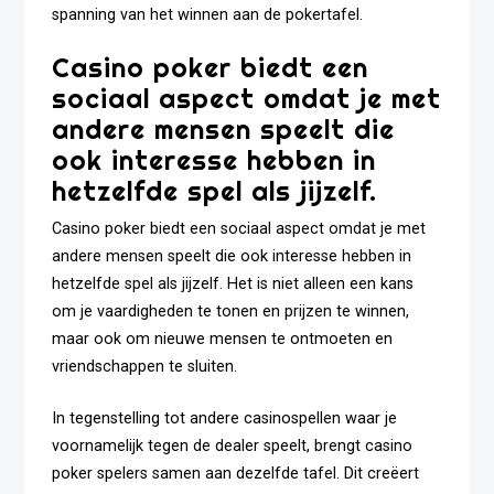
spanning van het winnen aan de pokertafel.
Casino poker biedt een
sociaal aspect omdat je met
andere mensen speelt die
ook interesse hebben in
hetzelfde spel als jijzelf.
Casino poker biedt een sociaal aspect omdat je met
andere mensen speelt die ook interesse hebben in
hetzelfde spel als jijzelf. Het is niet alleen een kans
om je vaardigheden te tonen en prijzen te winnen,
maar ook om nieuwe mensen te ontmoeten en
vriendschappen te sluiten.
In tegenstelling tot andere casinospellen waar je
voornamelijk tegen de dealer speelt, brengt casino
poker spelers samen aan dezelfde tafel. Dit creëert