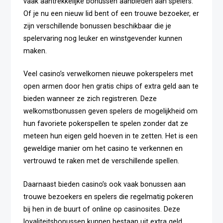
vaak aantrekkelijke bonussen aanbieden aan spelers.
Of je nu een nieuw lid bent of een trouwe bezoeker, er
zijn verschillende bonussen beschikbaar die je
spelervaring nog leuker en winstgevender kunnen
maken.
Veel casino’s verwelkomen nieuwe pokerspelers met
open armen door hen gratis chips of extra geld aan te
bieden wanneer ze zich registreren. Deze
welkomstbonussen geven spelers de mogelijkheid om
hun favoriete pokerspellen te spelen zonder dat ze
meteen hun eigen geld hoeven in te zetten. Het is een
geweldige manier om het casino te verkennen en
vertrouwd te raken met de verschillende spellen.
Daarnaast bieden casino’s ook vaak bonussen aan
trouwe bezoekers en spelers die regelmatig pokeren
bij hen in de buurt of online op casinosites. Deze
loyaliteitsbonussen kunnen bestaan uit extra geld,