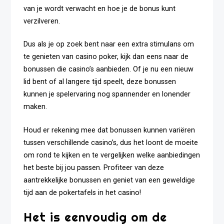
van je wordt verwacht en hoe je de bonus kunt
verzilveren.
Dus als je op zoek bent naar een extra stimulans om
te genieten van casino poker, kijk dan eens naar de
bonussen die casino’s aanbieden. Of je nu een nieuw
lid bent of al langere tijd speelt, deze bonussen
kunnen je spelervaring nog spannender en lonender
maken.
Houd er rekening mee dat bonussen kunnen variëren
tussen verschillende casino’s, dus het loont de moeite
om rond te kijken en te vergelijken welke aanbiedingen
het beste bij jou passen. Profiteer van deze
aantrekkelijke bonussen en geniet van een geweldige
tijd aan de pokertafels in het casino!
Het is eenvoudig om de