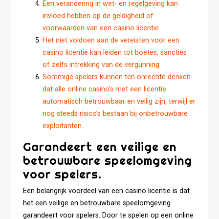
Een verandering in wet- en regelgeving kan
invloed hebben op de geldigheid of
voorwaarden van een casino licentie.
Het niet voldoen aan de vereisten voor een
casino licentie kan leiden tot boetes, sancties
of zelfs intrekking van de vergunning.
Sommige spelers kunnen ten onrechte denken
dat alle online casino’s met een licentie
automatisch betrouwbaar en veilig zijn, terwijl er
nog steeds risico’s bestaan bij onbetrouwbare
exploitanten.
Garandeert een veilige en
betrouwbare speelomgeving
voor spelers.
Een belangrijk voordeel van een casino licentie is dat
het een veilige en betrouwbare speelomgeving
garandeert voor spelers. Door te spelen op een online