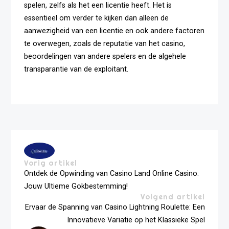
spelen, zelfs als het een licentie heeft. Het is
essentieel om verder te kijken dan alleen de
aanwezigheid van een licentie en ook andere factoren
te overwegen, zoals de reputatie van het casino,
beoordelingen van andere spelers en de algehele
transparantie van de exploitant.
Vorig artikel
Ontdek de Opwinding van Casino Land Online Casino:
Jouw Ultieme Gokbestemming!
Volgend artikel
Ervaar de Spanning van Casino Lightning Roulette: Een
Innovatieve Variatie op het Klassieke Spel