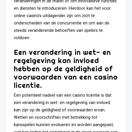
veranderingen in de markt of om innovatieve functies
en diensten te introduceren. Hierdoor kan het voor
online casino’s uitdagender zijn om zich te
onderscheiden van de concurrentie en om aan de
steeds veranderende behoeften van spelers te
voldoen.
Een verandering in wet- en
regelgeving kan invloed
hebben op de geldigheid of
voorwaarden van een casino
licentie.
Een potentieel nadeel van een casino licentie is dat
een verandering in wet- en regelgeving van invloed
kan zijn op de geldigheid of voorwaarden ervan.
Wetten en voorschriften met betrekking tot
kansspelen kunnen evolueren en worden aangepast,