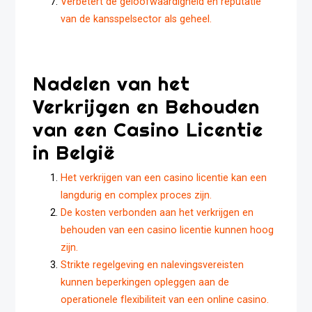
Verbetert de geloofwaardigheid en reputatie
van de kansspelsector als geheel.
Nadelen van het
Verkrijgen en Behouden
van een Casino Licentie
in België
Het verkrijgen van een casino licentie kan een
langdurig en complex proces zijn.
De kosten verbonden aan het verkrijgen en
behouden van een casino licentie kunnen hoog
zijn.
Strikte regelgeving en nalevingsvereisten
kunnen beperkingen opleggen aan de
operationele flexibiliteit van een online casino.