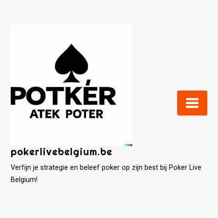
Ga
naar
de
inhoud
pokerlivebelgium.be
Verfijn je strategie en beleef poker op zijn best bij Poker Live
Belgium!