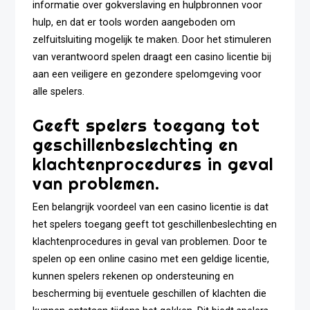
informatie over gokverslaving en hulpbronnen voor
hulp, en dat er tools worden aangeboden om
zelfuitsluiting mogelijk te maken. Door het stimuleren
van verantwoord spelen draagt een casino licentie bij
aan een veiligere en gezondere spelomgeving voor
alle spelers.
Geeft spelers toegang tot
geschillenbeslechting en
klachtenprocedures in geval
van problemen.
Een belangrijk voordeel van een casino licentie is dat
het spelers toegang geeft tot geschillenbeslechting en
klachtenprocedures in geval van problemen. Door te
spelen op een online casino met een geldige licentie,
kunnen spelers rekenen op ondersteuning en
bescherming bij eventuele geschillen of klachten die