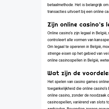
betaalmethode. Het is belangrijk om
transacties uitvoert bij een online ca
Zijn online casino’s 
Online casino’s zijn legaal in Belg
controleert alle vormen van kansspel
Om legaal te opereren in België, m
strenge eisen op het gebied van vei
online casinospellen in België, wet
Wat zijn de voordel
Het spelen van casino games online 
toegankelijkheid die online casino’
online casino, zonder de noodzaak o
casinospellen, variërend van slots t
aanbieden. Bovendien zorgen geavan