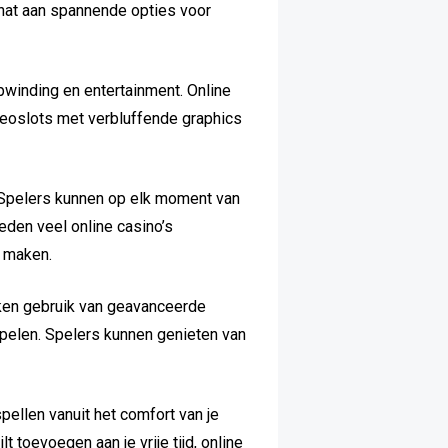
 schat aan spannende opties voor
pwinding en entertainment. Online
ideoslots met verbluffende graphics
 Spelers kunnen op elk moment van
eden veel online casino’s
e maken.
aken gebruik van geavanceerde
spelen. Spelers kunnen genieten van
ellen vanuit het comfort van je
 toevoegen aan je vrije tijd, online