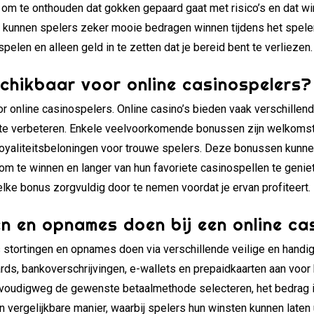
k om te onthouden dat gokken gepaard gaat met risico’s en dat wi
d kunnen spelers zeker mooie bedragen winnen tijdens het spele
pelen en alleen geld in te zetten dat je bereid bent te verliezen.
schikbaar voor online casinospelers?
or online casinospelers. Online casino’s bieden vaak verschill
g te verbeteren. Enkele veelvoorkomende bonussen zijn welkom
 loyaliteitsbeloningen voor trouwe spelers. Deze bonussen kunn
 om te winnen en langer van hun favoriete casinospellen te geniet
lke bonus zorgvuldig door te nemen voordat je ervan profiteert.
en en opnames doen bij een online ca
s stortingen en opnames doen via verschillende veilige en hand
ards, bankoverschrijvingen, e-wallets en prepaidkaarten aan voor
nvoudigweg de gewenste betaalmethode selecteren, het bedrag i
vergelijkbare manier, waarbij spelers hun winsten kunnen laten 