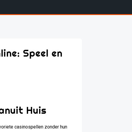
ine: Speel en
anuit Huis
voriete casinospellen zonder hun