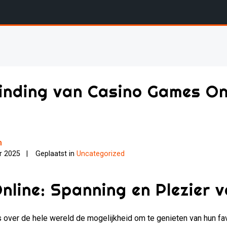
nding van Casino Games Onl
!
m
r 2025
Geplaatst in
Uncategorized
line: Spanning en Plezier v
 over de hele wereld de mogelijkheid om te genieten van hun fa