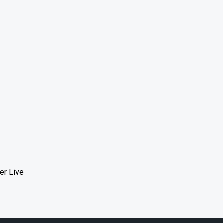
ker Live