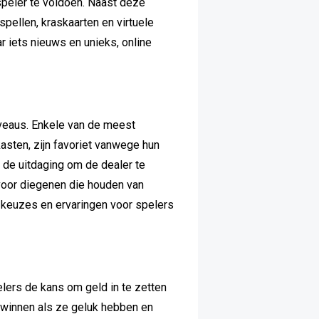
speler te voldoen. Naast deze
pellen, kraskaarten en virtuele
r iets nieuws en unieks, online
niveaus. Enkele van de meest
kasten, zijn favoriet vanwege hun
 de uitdaging om de dealer te
 voor diegenen die houden van
n keuzes en ervaringen voor spelers
elers de kans om geld in te zetten
n winnen als ze geluk hebben en