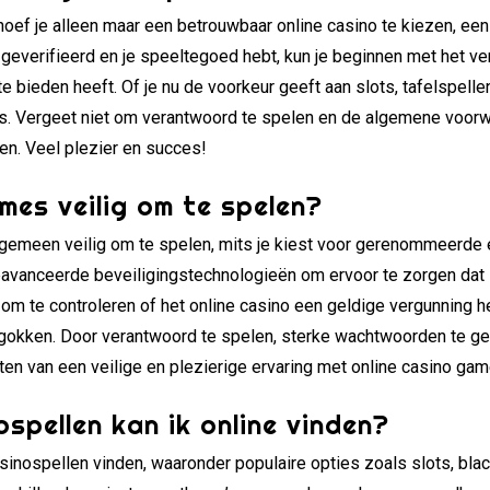
hoef je alleen maar een betrouwbaar online casino te kiezen, ee
s geverifieerd en je speeltegoed hebt, kun je beginnen met het v
e bieden heeft. Of je nu de voorkeur geeft aan slots, tafelspellen
wils. Vergeet niet om verantwoord te spelen en de algemene voor
en. Veel plezier en succes!
ames veilig om te spelen?
lgemeen veilig om te spelen, mits je kiest voor gerenommeerde 
avanceerde beveiligingstechnologieën om ervoor te zorgen dat
k om te controleren of het online casino een geldige vergunning h
e gokken. Door verantwoord te spelen, sterke wachtwoorden te g
eten van een veilige en plezierige ervaring met online casino gam
spellen kan ik online vinden?
sinospellen vinden, waaronder populaire opties zoals slots, black