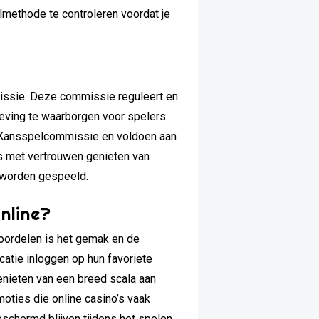
lmethode te controleren voordat je
mmissie. Deze commissie reguleert en
geving te waarborgen voor spelers.
he Kansspelcommissie en voldoen aan
us met vertrouwen genieten van
k worden gespeeld.
nline?
voordelen is het gemak en de
catie inloggen op hun favoriete
enieten van een breed scala aan
moties die online casino’s vaak
chermd blijven tijdens het spelen,