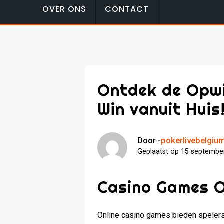
OVER ONS
CONTACT
Ontdek de Opwi
Win vanuit Huis
Door -
pokerlivebelgiu
Geplaatst op
15 septembe
Casino Games On
Online casino games bieden spelers