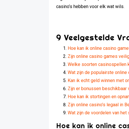
casino’s hebben voor elk wat wils.
9 Veelgestelde Vr
Hoe kan ik online casino gam
Zijn online casino games veil
Welke soorten casinospellen k
Wat zijn de populairste online
Kan ik echt geld winnen met 
Zijn er bonussen beschikbaar 
Hoe kan ik stortingen en opna
Zijn online casino’s legaal in B
Wat zijn de voordelen van het
Hoe kan ik online c