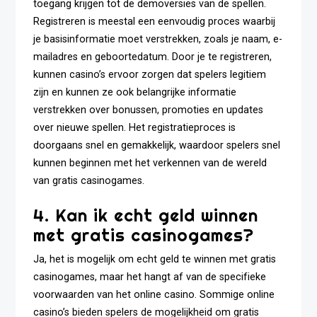
toegang krijgen tot de demoversies van de spellen.
Registreren is meestal een eenvoudig proces waarbij
je basisinformatie moet verstrekken, zoals je naam, e-
mailadres en geboortedatum. Door je te registreren,
kunnen casino’s ervoor zorgen dat spelers legitiem
zijn en kunnen ze ook belangrijke informatie
verstrekken over bonussen, promoties en updates
over nieuwe spellen. Het registratieproces is
doorgaans snel en gemakkelijk, waardoor spelers snel
kunnen beginnen met het verkennen van de wereld
van gratis casinogames.
4. Kan ik echt geld winnen
met gratis casinogames?
Ja, het is mogelijk om echt geld te winnen met gratis
casinogames, maar het hangt af van de specifieke
voorwaarden van het online casino. Sommige online
casino’s bieden spelers de mogelijkheid om gratis