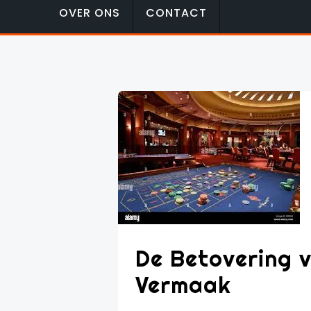
OVER ONS
CONTACT
De Betovering 
Vermaak