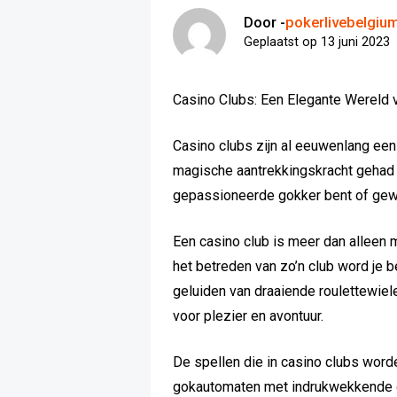
Door -
pokerlivebelgiu
Geplaatst op
13 juni 2023
Casino Clubs: Een Elegante Wereld
Casino clubs zijn al eeuwenlang ee
magische aantrekkingskracht gehad o
gepassioneerde gokker bent of gewoo
Een casino club is meer dan alleen 
het betreden van zo’n club word je b
geluiden van draaiende roulettewie
voor plezier en avontuur.
De spellen die in casino clubs word
gokautomaten met indrukwekkende gr