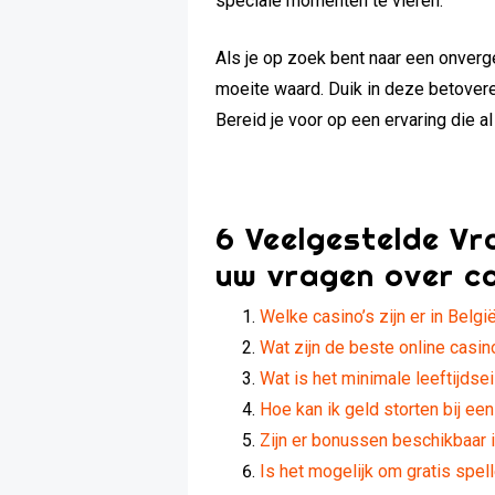
speciale momenten te vieren.
Als je op zoek bent naar een onverg
moeite waard. Duik in deze betover
Bereid je voor op een ervaring die al 
6 Veelgestelde Vr
uw vragen over ca
Welke casino’s zijn er in Belgi
Wat zijn de beste online casin
Wat is het minimale leeftijds
Hoe kan ik geld storten bij ee
Zijn er bonussen beschikbaar 
Is het mogelijk om gratis spel