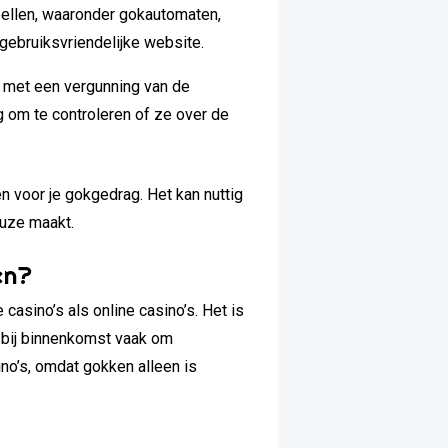
pellen, waaronder gokautomaten,
gebruiksvriendelijke website.
’s met een vergunning van de
ig om te controleren of ze over de
n voor je gokgedrag. Het kan nuttig
euze maakt.
en?
casino’s als online casino’s. Het is
r bij binnenkomst vaak om
ino’s, omdat gokken alleen is