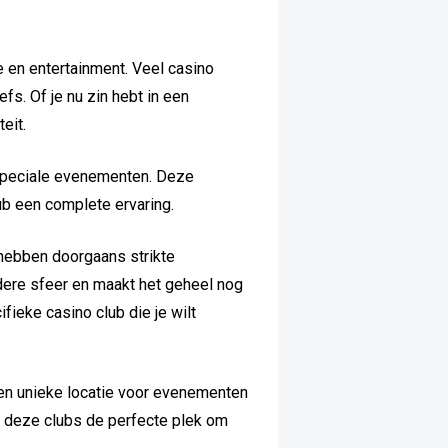
 en entertainment. Veel casino
fs. Of je nu zin hebt in een
eit.
 speciale evenementen. Deze
b een complete ervaring.
 hebben doorgaans strikte
dere sfeer en maakt het geheel nog
fieke casino club die je wilt
 een unieke locatie voor evenementen
an deze clubs de perfecte plek om