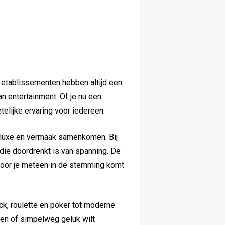
 etablissementen hebben altijd een
n entertainment. Of je nu een
elijke ervaring voor iedereen.
r luxe en vermaak samenkomen. Bij
 die doordrenkt is van spanning. De
rdoor je meteen in de stemming komt
ck, roulette en poker tot moderne
en of simpelweg geluk wilt