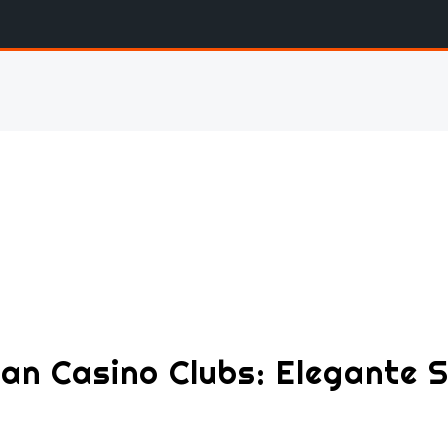
van Casino Clubs: Elegante 