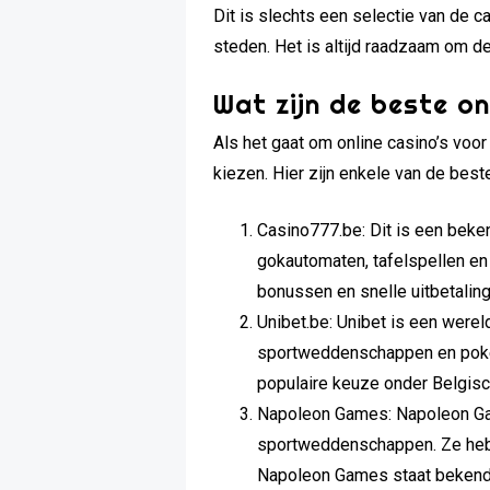
Dit is slechts een selectie van de c
steden. Het is altijd raadzaam om d
Wat zijn de beste on
Als het gaat om online casino’s voo
kiezen. Hier zijn enkele van de best
Casino777.be: Dit is een beken
gokautomaten, tafelspellen en 
bonussen en snelle uitbetalin
Unibet.be: Unibet is een werel
sportweddenschappen en poker.
populaire keuze onder Belgisc
Napoleon Games: Napoleon Gam
sportweddenschappen. Ze hebbe
Napoleon Games staat bekend o