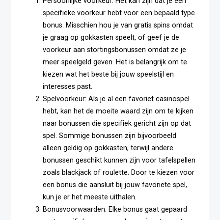
Persoonlijke voorkeur: Het kan zijn dat je een
specifieke voorkeur hebt voor een bepaald type
bonus. Misschien hou je van gratis spins omdat
je graag op gokkasten speelt, of geef je de
voorkeur aan stortingsbonussen omdat ze je
meer speelgeld geven. Het is belangrijk om te
kiezen wat het beste bij jouw speelstijl en
interesses past.
Spelvoorkeur: Als je al een favoriet casinospel
hebt, kan het de moeite waard zijn om te kijken
naar bonussen die specifiek gericht zijn op dat
spel. Sommige bonussen zijn bijvoorbeeld
alleen geldig op gokkasten, terwijl andere
bonussen geschikt kunnen zijn voor tafelspellen
zoals blackjack of roulette. Door te kiezen voor
een bonus die aansluit bij jouw favoriete spel,
kun je er het meeste uithalen.
Bonusvoorwaarden: Elke bonus gaat gepaard