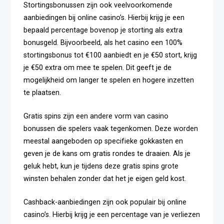
Stortingsbonussen zijn ook veelvoorkomende
aanbiedingen bij online casino’s. Hierbij krijg je een
bepaald percentage bovenop je storting als extra
bonusgeld. Bijvoorbeeld, als het casino een 100%
stortingsbonus tot €100 aanbiedt en je €50 stort, krijg
je €50 extra om mee te spelen. Dit geeft je de
mogelijkheid om langer te spelen en hogere inzetten
te plaatsen.
Gratis spins zijn een andere vorm van casino
bonussen die spelers vaak tegenkomen. Deze worden
meestal aangeboden op specifieke gokkasten en
geven je de kans om gratis rondes te draaien. Als je
geluk hebt, kun je tijdens deze gratis spins grote
winsten behalen zonder dat het je eigen geld kost.
Cashback-aanbiedingen zijn ook populair bij online
casino’s. Hierbij krijg je een percentage van je verliezen