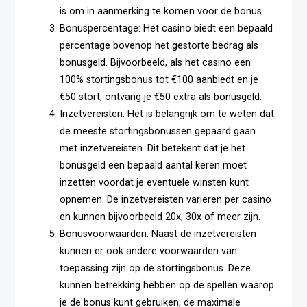
is om in aanmerking te komen voor de bonus.
Bonuspercentage: Het casino biedt een bepaald
percentage bovenop het gestorte bedrag als
bonusgeld. Bijvoorbeeld, als het casino een
100% stortingsbonus tot €100 aanbiedt en je
€50 stort, ontvang je €50 extra als bonusgeld.
Inzetvereisten: Het is belangrijk om te weten dat
de meeste stortingsbonussen gepaard gaan
met inzetvereisten. Dit betekent dat je het
bonusgeld een bepaald aantal keren moet
inzetten voordat je eventuele winsten kunt
opnemen. De inzetvereisten variëren per casino
en kunnen bijvoorbeeld 20x, 30x of meer zijn.
Bonusvoorwaarden: Naast de inzetvereisten
kunnen er ook andere voorwaarden van
toepassing zijn op de stortingsbonus. Deze
kunnen betrekking hebben op de spellen waarop
je de bonus kunt gebruiken, de maximale