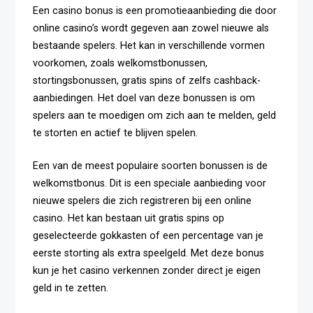
Een casino bonus is een promotieaanbieding die door
online casino’s wordt gegeven aan zowel nieuwe als
bestaande spelers. Het kan in verschillende vormen
voorkomen, zoals welkomstbonussen,
stortingsbonussen, gratis spins of zelfs cashback-
aanbiedingen. Het doel van deze bonussen is om
spelers aan te moedigen om zich aan te melden, geld
te storten en actief te blijven spelen.
Een van de meest populaire soorten bonussen is de
welkomstbonus. Dit is een speciale aanbieding voor
nieuwe spelers die zich registreren bij een online
casino. Het kan bestaan uit gratis spins op
geselecteerde gokkasten of een percentage van je
eerste storting als extra speelgeld. Met deze bonus
kun je het casino verkennen zonder direct je eigen
geld in te zetten.