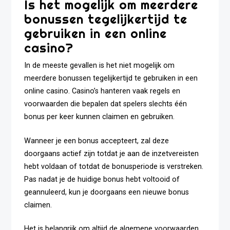
Is het mogelijk om meerdere
bonussen tegelijkertijd te
gebruiken in een online
casino?
In de meeste gevallen is het niet mogelijk om
meerdere bonussen tegelijkertijd te gebruiken in een
online casino. Casino’s hanteren vaak regels en
voorwaarden die bepalen dat spelers slechts één
bonus per keer kunnen claimen en gebruiken.
Wanneer je een bonus accepteert, zal deze
doorgaans actief zijn totdat je aan de inzetvereisten
hebt voldaan of totdat de bonusperiode is verstreken.
Pas nadat je de huidige bonus hebt voltooid of
geannuleerd, kun je doorgaans een nieuwe bonus
claimen.
Het is belangrijk om altijd de algemene voorwaarden