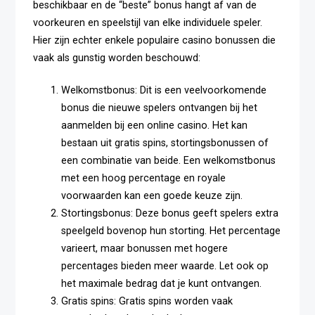
beschikbaar en de “beste” bonus hangt af van de
voorkeuren en speelstijl van elke individuele speler.
Hier zijn echter enkele populaire casino bonussen die
vaak als gunstig worden beschouwd:
Welkomstbonus: Dit is een veelvoorkomende
bonus die nieuwe spelers ontvangen bij het
aanmelden bij een online casino. Het kan
bestaan uit gratis spins, stortingsbonussen of
een combinatie van beide. Een welkomstbonus
met een hoog percentage en royale
voorwaarden kan een goede keuze zijn.
Stortingsbonus: Deze bonus geeft spelers extra
speelgeld bovenop hun storting. Het percentage
varieert, maar bonussen met hogere
percentages bieden meer waarde. Let ook op
het maximale bedrag dat je kunt ontvangen.
Gratis spins: Gratis spins worden vaak