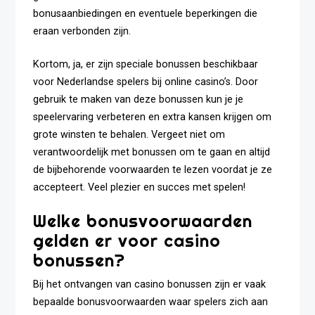
bonusaanbiedingen en eventuele beperkingen die
eraan verbonden zijn.
Kortom, ja, er zijn speciale bonussen beschikbaar
voor Nederlandse spelers bij online casino’s. Door
gebruik te maken van deze bonussen kun je je
speelervaring verbeteren en extra kansen krijgen om
grote winsten te behalen. Vergeet niet om
verantwoordelijk met bonussen om te gaan en altijd
de bijbehorende voorwaarden te lezen voordat je ze
accepteert. Veel plezier en succes met spelen!
Welke bonusvoorwaarden
gelden er voor casino
bonussen?
Bij het ontvangen van casino bonussen zijn er vaak
bepaalde bonusvoorwaarden waar spelers zich aan