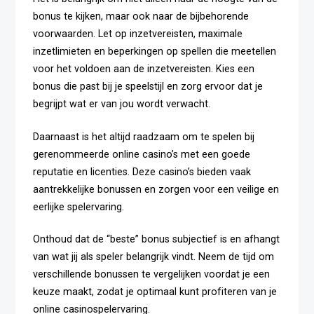
bonus te kijken, maar ook naar de bijbehorende
voorwaarden. Let op inzetvereisten, maximale
inzetlimieten en beperkingen op spellen die meetellen
voor het voldoen aan de inzetvereisten. Kies een
bonus die past bij je speelstijl en zorg ervoor dat je
begrijpt wat er van jou wordt verwacht.
Daarnaast is het altijd raadzaam om te spelen bij
gerenommeerde online casino’s met een goede
reputatie en licenties. Deze casino’s bieden vaak
aantrekkelijke bonussen en zorgen voor een veilige en
eerlijke spelervaring.
Onthoud dat de “beste” bonus subjectief is en afhangt
van wat jij als speler belangrijk vindt. Neem de tijd om
verschillende bonussen te vergelijken voordat je een
keuze maakt, zodat je optimaal kunt profiteren van je
online casinospelervaring.