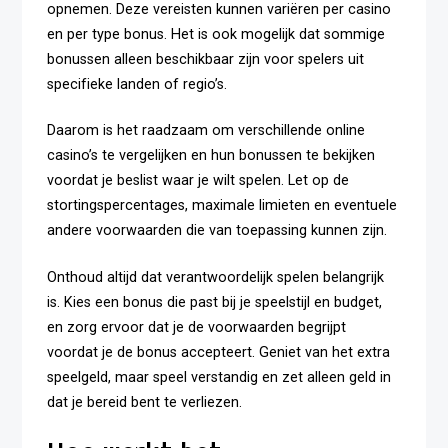
opnemen. Deze vereisten kunnen variëren per casino
en per type bonus. Het is ook mogelijk dat sommige
bonussen alleen beschikbaar zijn voor spelers uit
specifieke landen of regio’s.
Daarom is het raadzaam om verschillende online
casino’s te vergelijken en hun bonussen te bekijken
voordat je beslist waar je wilt spelen. Let op de
stortingspercentages, maximale limieten en eventuele
andere voorwaarden die van toepassing kunnen zijn.
Onthoud altijd dat verantwoordelijk spelen belangrijk
is. Kies een bonus die past bij je speelstijl en budget,
en zorg ervoor dat je de voorwaarden begrijpt
voordat je de bonus accepteert. Geniet van het extra
speelgeld, maar speel verstandig en zet alleen geld in
dat je bereid bent te verliezen.