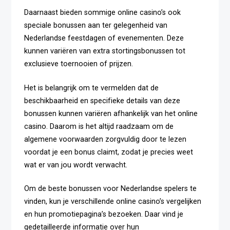
Daarnaast bieden sommige online casino’s ook
speciale bonussen aan ter gelegenheid van
Nederlandse feestdagen of evenementen. Deze
kunnen variëren van extra stortingsbonussen tot
exclusieve toernooien of prijzen.
Het is belangrijk om te vermelden dat de
beschikbaarheid en specifieke details van deze
bonussen kunnen variëren afhankelijk van het online
casino. Daarom is het altijd raadzaam om de
algemene voorwaarden zorgvuldig door te lezen
voordat je een bonus claimt, zodat je precies weet
wat er van jou wordt verwacht.
Om de beste bonussen voor Nederlandse spelers te
vinden, kun je verschillende online casino’s vergelijken
en hun promotiepagina’s bezoeken. Daar vind je
gedetailleerde informatie over hun