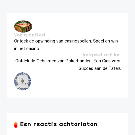
Vorig artikel
Ontdek de opwinding van casinospellen: Speel en win
in het casino
Volgend artikel
Ontdek de Geheimen van Pokerhanden: Een Gids voor
Succes aan de Tafels
Een reactie achterlaten