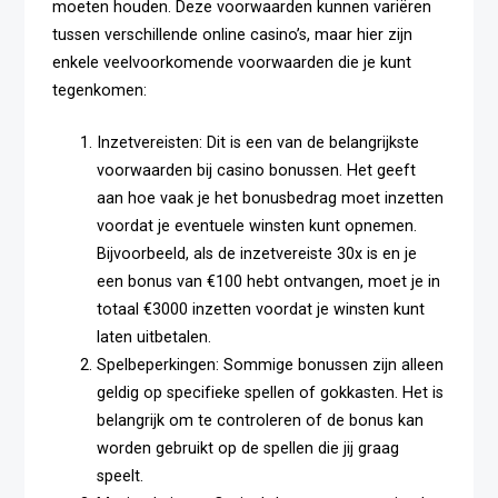
moeten houden. Deze voorwaarden kunnen variëren
tussen verschillende online casino’s, maar hier zijn
enkele veelvoorkomende voorwaarden die je kunt
tegenkomen:
Inzetvereisten: Dit is een van de belangrijkste
voorwaarden bij casino bonussen. Het geeft
aan hoe vaak je het bonusbedrag moet inzetten
voordat je eventuele winsten kunt opnemen.
Bijvoorbeeld, als de inzetvereiste 30x is en je
een bonus van €100 hebt ontvangen, moet je in
totaal €3000 inzetten voordat je winsten kunt
laten uitbetalen.
Spelbeperkingen: Sommige bonussen zijn alleen
geldig op specifieke spellen of gokkasten. Het is
belangrijk om te controleren of de bonus kan
worden gebruikt op de spellen die jij graag
speelt.