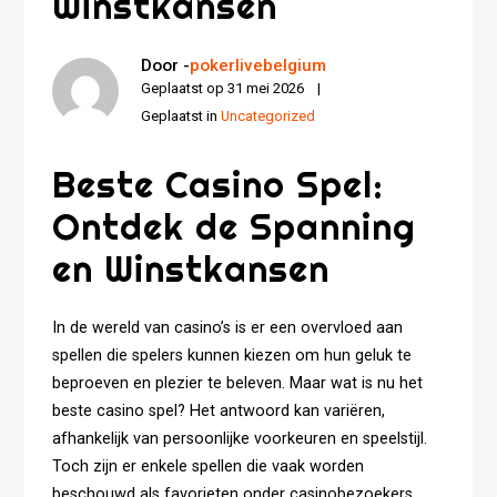
Winstkansen
Door -
pokerlivebelgium
Geplaatst op
31 mei 2026
Geplaatst in
Uncategorized
Beste Casino Spel:
Ontdek de Spanning
en Winstkansen
In de wereld van casino’s is er een overvloed aan
spellen die spelers kunnen kiezen om hun geluk te
beproeven en plezier te beleven. Maar wat is nu het
beste casino spel? Het antwoord kan variëren,
afhankelijk van persoonlijke voorkeuren en speelstijl.
Toch zijn er enkele spellen die vaak worden
beschouwd als favorieten onder casinobezoekers.