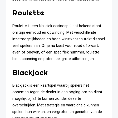
Roulette
Roulette is een klassiek casinospel dat bekend staat
om zijn eenvoud en opwinding. Met verschillende
inzetmogelijkheden en hoge winstkansen trekt dit spel
veel spelers aan. Of je nu kiest voor rood of zwart,
even of oneven, of een specifiek nummer, roulette
biedt spanning en potentieel grote uitbetalingen.
Blackjack
Blackjack is een kaartspel waarbij spelers het
opnemen tegen de dealer in een poging om zo dicht
mogelijk bij 21 te komen zonder deze te
overschrijden. Met strategie en vaardigheid kunnen
spelers hun winkansen vergroten en genieten van de