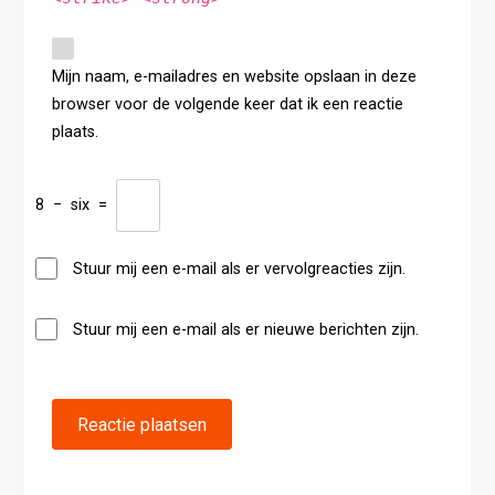
Mijn naam, e-mailadres en website opslaan in deze
browser voor de volgende keer dat ik een reactie
plaats.
8
−
six
=
Stuur mij een e-mail als er vervolgreacties zijn.
Stuur mij een e-mail als er nieuwe berichten zijn.
Reactie plaatsen