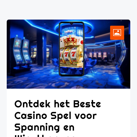
Ontdek het Beste
Casino Spel voor
Spanning en