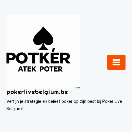
Ga
naar
de
inhoud
pokerlivebelgium.be
Verfijn je strategie en beleef poker op zijn best bij Poker Live
Belgium!