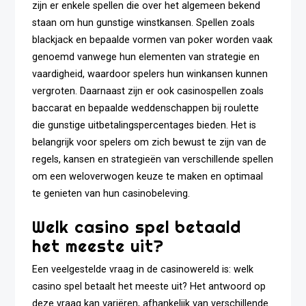
zijn er enkele spellen die over het algemeen bekend
staan om hun gunstige winstkansen. Spellen zoals
blackjack en bepaalde vormen van poker worden vaak
genoemd vanwege hun elementen van strategie en
vaardigheid, waardoor spelers hun winkansen kunnen
vergroten. Daarnaast zijn er ook casinospellen zoals
baccarat en bepaalde weddenschappen bij roulette
die gunstige uitbetalingspercentages bieden. Het is
belangrijk voor spelers om zich bewust te zijn van de
regels, kansen en strategieën van verschillende spellen
om een weloverwogen keuze te maken en optimaal
te genieten van hun casinobeleving.
Welk casino spel betaald
het meeste uit?
Een veelgestelde vraag in de casinowereld is: welk
casino spel betaalt het meeste uit? Het antwoord op
deze vraag kan variëren, afhankelijk van verschillende