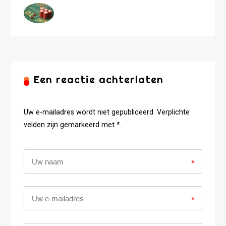
Een reactie achterlaten
Uw e-mailadres wordt niet gepubliceerd. Verplichte
velden zijn gemarkeerd met *.
*
*