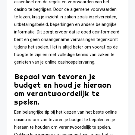
essentieel om de regels en voorwaarden van het
casino te begrijpen. Door de algemene voorwaarden
te lezen, krijg je inzicht in zaken zoals inzetvereisten,
uitbetalingsbeleid, beperkingen en andere belangrijke
informatie. Dit zorgt ervoor dat je goed geïnformeerd
bent en geen onaangename verrassingen tegenkomt
tijdens het spelen. Het is altijd beter om vooraf op de
hoogte te zijn en met volledige kennis van zaken te
genieten van je online casinospelervaring.
Bepaal van tevoren je
budget en houd je hieraan
om verantwoordelijk te
spelen.
Een belangrijke tip bij het kiezen van het beste online
casino is om van tevoren je budget te bepalen en je
hieraan te houden om verantwoordelijk te spelen.
Gokken kan immers erg spannend zijn, maar het is