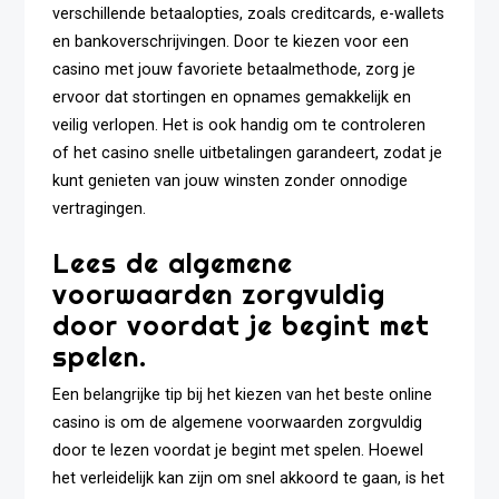
verschillende betaalopties, zoals creditcards, e-wallets
en bankoverschrijvingen. Door te kiezen voor een
casino met jouw favoriete betaalmethode, zorg je
ervoor dat stortingen en opnames gemakkelijk en
veilig verlopen. Het is ook handig om te controleren
of het casino snelle uitbetalingen garandeert, zodat je
kunt genieten van jouw winsten zonder onnodige
vertragingen.
Lees de algemene
voorwaarden zorgvuldig
door voordat je begint met
spelen.
Een belangrijke tip bij het kiezen van het beste online
casino is om de algemene voorwaarden zorgvuldig
door te lezen voordat je begint met spelen. Hoewel
het verleidelijk kan zijn om snel akkoord te gaan, is het