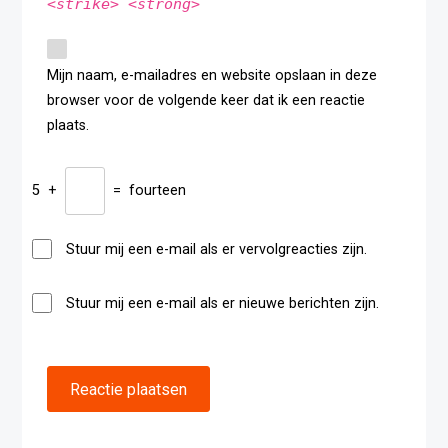
<strike> <strong>
Mijn naam, e-mailadres en website opslaan in deze
browser voor de volgende keer dat ik een reactie
plaats.
5
+
=
fourteen
Stuur mij een e-mail als er vervolgreacties zijn.
Stuur mij een e-mail als er nieuwe berichten zijn.
Reactie plaatsen