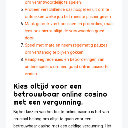
om verantwoordelijk te spelen.
Probeer verschillende casinospellen uit om te
ontdekken welke jou het meeste plezier geven.
Maak gebruik van bonussen en promoties, maar
lees ook hierbij altijd de voorwaarden goed
door.
Speel met mate en neem regelmatig pauzes
om verstandig te blijven gokken.
Raadpleeg recensies en beoordelingen van
andere spelers om een goed online casino te
vinden.
Kies altijd voor een
betrouwbaar online casino
met een vergunning.
Bij het kiezen van het beste online casino is het van
cruciaal belang om altijd te gaan voor een
betrouwbaar casino met een geldige vergunning. Het