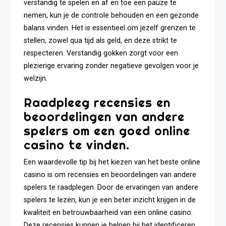
verstandig te spelen en af en toe een pauze te
nemen, kun je de controle behouden en een gezonde
balans vinden. Het is essentieel om jezelf grenzen te
stellen, zowel qua tijd als geld, en deze strikt te
respecteren. Verstandig gokken zorgt voor een
plezierige ervaring zonder negatieve gevolgen voor je
welzijn.
Raadpleeg recensies en
beoordelingen van andere
spelers om een goed online
casino te vinden.
Een waardevolle tip bij het kiezen van het beste online
casino is om recensies en beoordelingen van andere
spelers te raadplegen. Door de ervaringen van andere
spelers te lezen, kun je een beter inzicht krijgen in de
kwaliteit en betrouwbaarheid van een online casino.
Deze recensies kunnen je helpen bij het identificeren