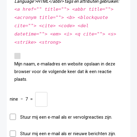
Language">HTML</abbr> tags en attributen gebruiken:
<a href="" title=""> <abbr title="">
<acronym title=""> <b> <blockquote
cite=""> <cite> <code> <del
datetime=""> <em> <i> <q cite=""> <s>
<strike> <strong>
Mijn naam, e-mailadres en website opslaan in deze
browser voor de volgende keer dat ik een reactie
plaats.
nine
−
7
=
Stuur mij een e-mail als er vervolgreacties zijn.
Stuur mij een e-mail als er nieuwe berichten zijn.