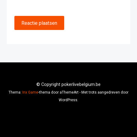
Reactie plaatsen
© Copyright pokerlivebelgium.be
Thema:
Inx Game
-thema door aThemeArt - Met trots aangedreven door
WordPress.