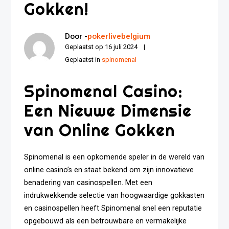
Gokken!
Door -
pokerlivebelgium
Geplaatst op
16 juli 2024
Geplaatst in
spinomenal
Spinomenal Casino:
Een Nieuwe Dimensie
van Online Gokken
Spinomenal is een opkomende speler in de wereld van
online casino’s en staat bekend om zijn innovatieve
benadering van casinospellen. Met een
indrukwekkende selectie van hoogwaardige gokkasten
en casinospellen heeft Spinomenal snel een reputatie
opgebouwd als een betrouwbare en vermakelijke