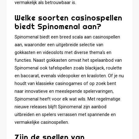
vermakelijk als betrouwbaar is.
Welke soorten casinospellen
biedt Spinomenal aan?
Spinomenal biedt een breed scala aan casinospellen
aan, waaronder een uitgebreide selectie van
gokkasten en videoslots met diverse thema’s en
functies. Naast gokkasten omvat het spelaanbod van
Spinomenal ook tafelspellen zoals blackjack, roulette
en baccarat, evenals videopoker en krasloten. Of je nu
houdt van klassieke casinogames of op zoek bent
naar innovatieve en meeslepende spelervaringen,
Spinomenal heeft voor elk wat wils. Met regelmatige
nieuwe releases blijft Spinomenal zijn aanbod
uitbreiden en spelers verrassen met spannende en
vermakelijke casinospellen.
Zijn de spellen van