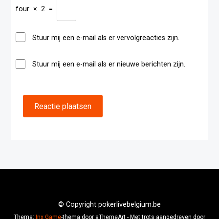
four
×
2
=
Stuur mij een e-mail als er vervolgreacties zijn.
Stuur mij een e-mail als er nieuwe berichten zijn.
Reactie plaatsen
© Copyright pokerlivebelgium.be
Thema:
Inx Game
-thema door aThemeArt - Met trots aangedreven door