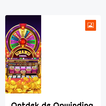
Ontdek de Opwinding