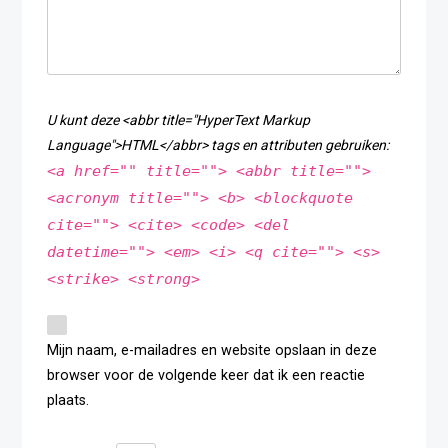
U kunt deze <abbr title="HyperText Markup
Language">HTML</abbr> tags en attributen gebruiken:
<a href="" title=""> <abbr title="">
<acronym title=""> <b> <blockquote
cite=""> <cite> <code> <del
datetime=""> <em> <i> <q cite=""> <s>
<strike> <strong>
Mijn naam, e-mailadres en website opslaan in deze
browser voor de volgende keer dat ik een reactie
plaats.