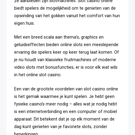
ze aanbieden zijn slotmachines. Slot casino online
biedt spelers de mogelijkheid om te genieten van de
opwinding van het gokken vanuit het comfort van hun
eigen huis.
Met een breed scala aan thema’s, graphics en
geluidseffecten bieden online slots een meeslepende
ervaring die spelers keer op keer terug laat komen. Of
je nu houdt van klassieke fruitmachines of moderne
video slots met bonusfuncties, er is voor elk wat wils
in het online slot casino.
Een van de grootste voordelen van slot casino online
is het gemak waarmee je kunt spelen. Je hebt geen
fysieke casino’s meer nodig – alles wat je nodig hebt
is een internetverbinding en een computer of mobiel
apparaat. Dit betekent dat je op elk moment van de
dag kunt genieten van je favoriete slots, zonder
beperkingen.