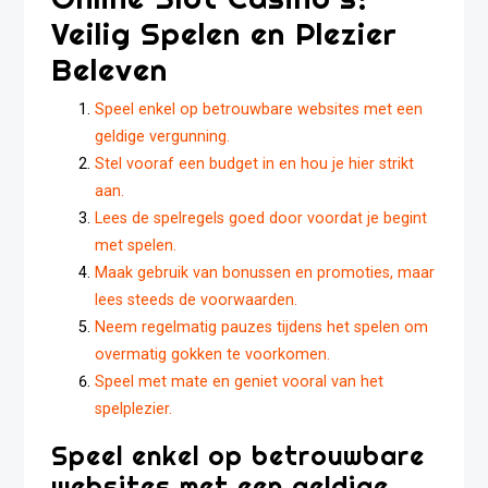
Veilig Spelen en Plezier
Beleven
Speel enkel op betrouwbare websites met een
geldige vergunning.
Stel vooraf een budget in en hou je hier strikt
aan.
Lees de spelregels goed door voordat je begint
met spelen.
Maak gebruik van bonussen en promoties, maar
lees steeds de voorwaarden.
Neem regelmatig pauzes tijdens het spelen om
overmatig gokken te voorkomen.
Speel met mate en geniet vooral van het
spelplezier.
Speel enkel op betrouwbare
websites met een geldige