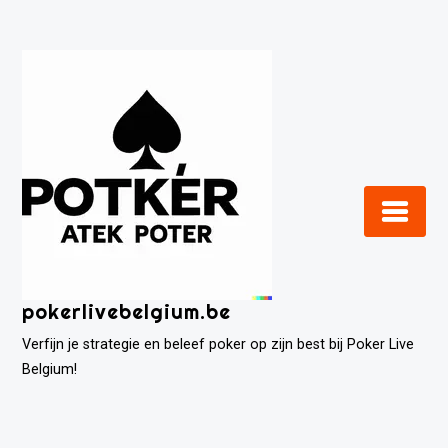
Ga
naar
de
inhoud
pokerlivebelgium.be
Verfijn je strategie en beleef poker op zijn best bij Poker Live
Belgium!