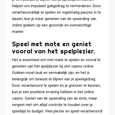
helpen om impulsief gokgedrag te verminderen. Door
verantwoordelijk te spelen en regelmatig pauzes in te
lassen, kun je meer genieten van de opwinding van
online gokken op een gezonde en evenwichtige
manier.
Speel met mate en geniet
vooral van het spelplezier.
Het is essentieel om met mate te spelen en vooral te
genieten van het spelplezier bij slot casino online.
Gokken moet leuk en vermakelijk zijn, en het is
belangrijk om bewust te blijven van je speelgedrag.
Door verantwoord te spelen en je grenzen te kennen,
kun je een positieve ervaring hebben in het online
casino. Geniet van de opwinding van de slots, maar
vergeet niet om altijd controle te houden over je
speeltijd en budget. Veel plezier en speel verantwoord!