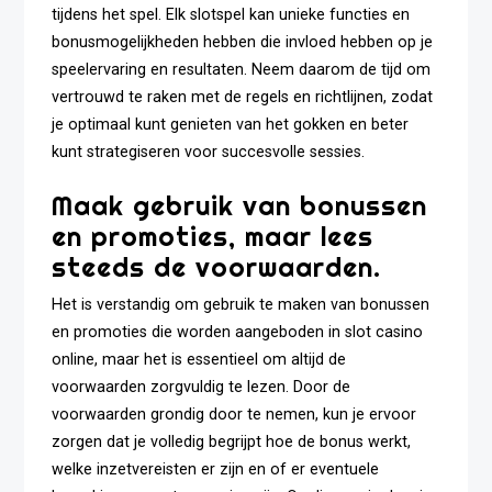
tijdens het spel. Elk slotspel kan unieke functies en
bonusmogelijkheden hebben die invloed hebben op je
speelervaring en resultaten. Neem daarom de tijd om
vertrouwd te raken met de regels en richtlijnen, zodat
je optimaal kunt genieten van het gokken en beter
kunt strategiseren voor succesvolle sessies.
Maak gebruik van bonussen
en promoties, maar lees
steeds de voorwaarden.
Het is verstandig om gebruik te maken van bonussen
en promoties die worden aangeboden in slot casino
online, maar het is essentieel om altijd de
voorwaarden zorgvuldig te lezen. Door de
voorwaarden grondig door te nemen, kun je ervoor
zorgen dat je volledig begrijpt hoe de bonus werkt,
welke inzetvereisten er zijn en of er eventuele