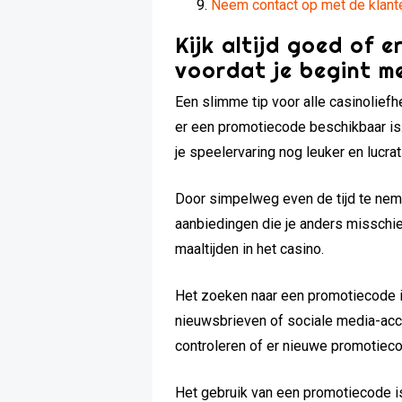
Neem contact op met de klante
Kijk altijd goed of 
voordat je begint me
Een slimme tip voor alle casinoliefh
er een promotiecode beschikbaar is
je speelervaring nog leuker en lucrat
Door simpelweg even de tijd te neme
aanbiedingen die je anders misschi
maaltijden in het casino.
Het zoeken naar een promotiecode i
nieuwsbrieven of sociale media-acc
controleren of er nieuwe promotiecod
Het gebruik van een promotiecode is