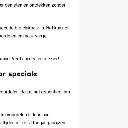
meer genieten en ontdekken zonder
tiecode beschikbaar is. Het kan net
voordelen en maak van je
asino. Veel succes en plezier!
or speciale
voordelen, dan is het essentieel om
tra voordelen tijdens hun
ltijden of zelfs toegangsprijzen