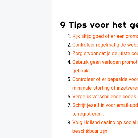
9 Tips voor het g
Kijk altijd goed of er een pro
Controleer regelmatig de webs
Zorg ervoor dat je de juiste co
Gebruik geen verlopen promotie
gebruikt.
Controleer of er bepaalde voo
minimale storting of inzetver
Vergelijk verschillende codes 
Schrijf jezelf in voor email-
te registreren .
Volg Holland casino op social
beschikbaar zijn .