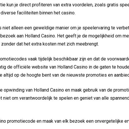
ie kun je direct profiteren van extra voordelen, zoals gratis sp
iverse faciliteiten binnen het casino.
 niet alleen een geweldige manier om je speelervaring te verbe
e bezoek aan Holland Casino. Het geeft je de mogelijkheid om me
, zonder dat het extra kosten met zich meebrengt.
promotiecodes vaak tijdelijk beschikbaar zijn en dat de voorwaar
g de officiële website van Holland Casino in de gaten te houde
e altijd op de hoogte bent van de nieuwste promoties en aanbie
e opwinding van Holland Casino en maak gebruik van de promot
t niet om verantwoordelijk te spelen en geniet van alle spanne
ino promotiecode en maak van elk bezoek een onvergetelijke er