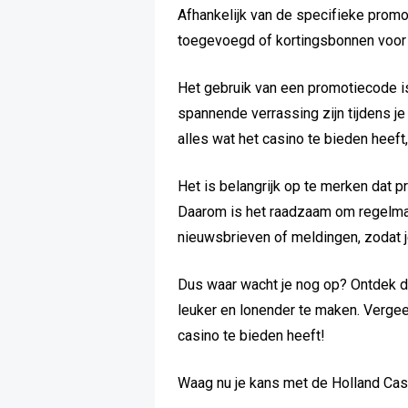
Afhankelijk van de specifieke promot
toegevoegd of kortingsbonnen voor d
Het gebruik van een promotiecode is
spannende verrassing zijn tijdens j
alles wat het casino te bieden heeft
Het is belangrijk op te merken dat 
Daarom is het raadzaam om regelmati
nieuwsbrieven of meldingen, zodat j
Dus waar wacht je nog op? Ontdek d
leuker en lonender te maken. Vergee
casino te bieden heeft!
Waag nu je kans met de Holland Cas