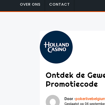
OVER ONS
CONTACT
Ontdek de Gewe
Promotiecode
Door -
pokerlivebelgiu
Geplaatst op
04 septembe