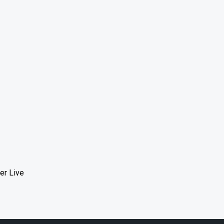
ker Live