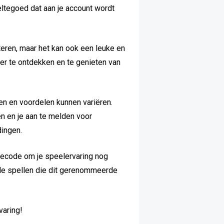
eeltegoed dat aan je account wordt
teren, maar het kan ook een leuke en
er te ontdekken en te genieten van
den en voordelen kunnen variëren.
n en je aan te melden voor
dingen.
iecode om je speelervaring nog
nde spellen die dit gerenommeerde
varing!