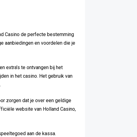
land Casino de perfecte bestemming
ge aanbiedingen en voordelen die je
 extra’s te ontvangen bij het
jden in het casino. Het gebruik van
.
or zorgen dat je over een geldige
ficiële website van Holland Casino,
 speeltegoed aan de kassa.