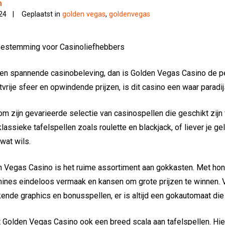
m
024
Geplaatst in
golden vegas
,
goldenvegas
Bestemming voor Casinoliefhebbers
e en spannende casinobeleving, dan is Golden Vegas Casino de p
vrije sfeer en opwindende prijzen, is dit casino een waar paradi
m zijn gevarieerde selectie van casinospellen die geschikt zij
klassieke tafelspellen zoals roulette en blackjack, of liever je 
 wat wils.
 Vegas Casino is het ruime assortiment aan gokkasten. Met hon
hines eindeloos vermaak en kansen om grote prijzen te winnen. Va
de graphics en bonusspellen, er is altijd een gokautomaat die bi
Golden Vegas Casino ook een breed scala aan tafelspellen. Hier