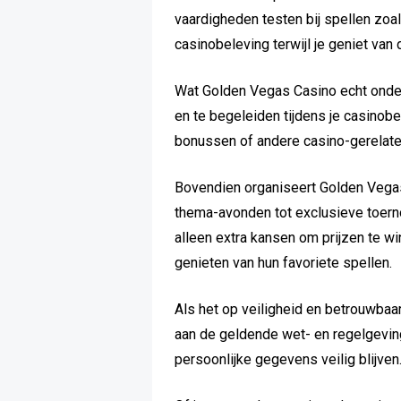
vaardigheden testen bij spellen zoa
casinobeleving terwijl je geniet van
Wat Golden Vegas Casino echt ondersc
en te begeleiden tijdens je casinob
bonussen of andere casino-gerelat
Bovendien organiseert Golden Vega
thema-avonden tot exclusieve toerno
alleen extra kansen om prijzen te w
genieten van hun favoriete spellen.
Als het op veiligheid en betrouwbaa
aan de geldende wet- en regelgevin
persoonlijke gegevens veilig blijven