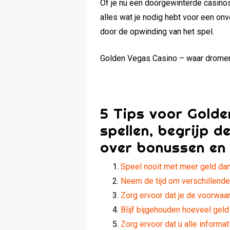
Of je nu een doorgewinterde casino
alles wat je nodig hebt voor een on
door de opwinding van het spel.
Golden Vegas Casino – waar dromen
5 Tips voor Golde
spellen, begrijp d
over bonussen en
Speel nooit met meer geld dan 
Neem de tijd om verschillende 
Zorg ervoor dat je de voorwaa
Blijf bijgehouden hoeveel gel
Zorg ervoor dat u alle inform