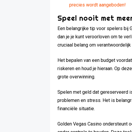
precies wordt aangeboden!
Speel nooit met meer
Een belangrijke tip voor spelers bi
dan je je kunt veroorloven om te ver
cruciaal belang om verantwoordelijk 
Het bepalen van een budget voordat j
riskeren en houd je hieraan. Op dez
grote overwinning.
Spelen met geld dat gereserveerd is
problemen en stress. Het is belangr
financiële situatie.
Golden Vegas Casino ondersteunt oo