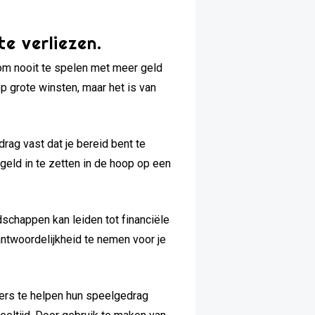
e verliezen.
 om nooit te spelen met meer geld
op grote winsten, maar het is van
rag vast dat je bereid bent te
geld in te zetten in de hoop op een
schappen kan leiden tot financiële
antwoordelijkheid te nemen voor je
ers te helpen hun speelgedrag