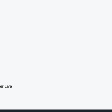
ker Live