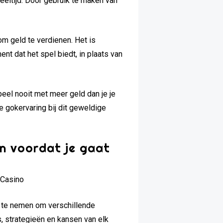
eeltijd. Door gebruik te maken van
m geld te verdienen. Het is
nt dat het spel biedt, in plaats van
eel nooit met meer geld dan je je
ge gokervaring bij dit geweldige
pen voordat je gaat
 Casino
d te nemen om verschillende
s, strategieën en kansen van elk