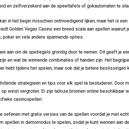
eid en zelfverzekerd aan de speeltafels of gokautomaten te sta
kan in het begin misschien ontmoedigend lijken, maar het is een
biedt Golden Vegas Casino een breed scala aan spellen waaruit j
ck, poker en vele andere spannende opties.
 we aan om de spelregels grondig door te nemen. Dit geeft je een
zijn en wat de winnende combinaties of handen zijn. Het begrijp
zier hebt tijdens het spelen, maar ook dat je betere beslissingen
hillende strategieën en tips voor elk spel te bestuderen. Door me
op winst vergroten. Er zijn talloze bronnen online beschikbaar wa
ifieke casinospellen.
e oefenen met gratis versies van de spellen voordat je met ech
 om spellen in demomodus te spelen, zodat je kunt wennen aan