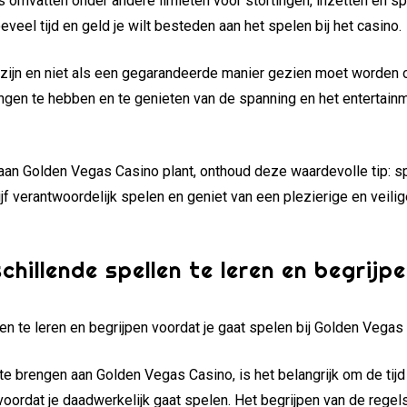
s omvatten onder andere limieten voor stortingen, inzetten en sp
veel tijd en geld je wilt besteden aan het spelen bij het casino.
 zijn en niet als een gegarandeerde manier gezien moet worden o
ngen te hebben en te genieten van de spanning en het entertainme
aan Golden Vegas Casino plant, onthoud deze waardevolle tip: sp
ijf verantwoordelijk spelen en geniet van een plezierige en veili
chillende spellen te leren en begrij
en te leren en begrijpen voordat je gaat spelen bij Golden Vegas
te brengen aan Golden Vegas Casino, is het belangrijk om de tij
voordat je daadwerkelijk gaat spelen. Het begrijpen van de regel