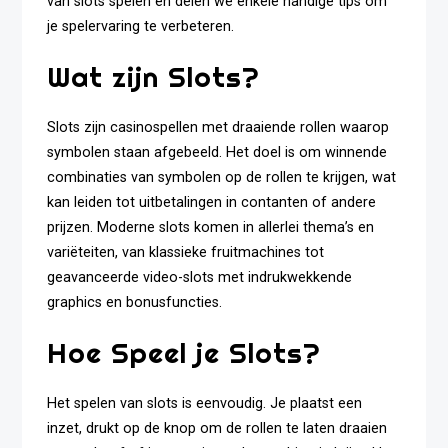
van slots spelen en delen we enkele handige tips om
je spelervaring te verbeteren.
Wat zijn Slots?
Slots zijn casinospellen met draaiende rollen waarop
symbolen staan afgebeeld. Het doel is om winnende
combinaties van symbolen op de rollen te krijgen, wat
kan leiden tot uitbetalingen in contanten of andere
prijzen. Moderne slots komen in allerlei thema’s en
variëteiten, van klassieke fruitmachines tot
geavanceerde video-slots met indrukwekkende
graphics en bonusfuncties.
Hoe Speel je Slots?
Het spelen van slots is eenvoudig. Je plaatst een
inzet, drukt op de knop om de rollen te laten draaien