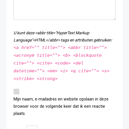
U kunt deze <abbr title="HyperText Markup
Language">HTML</abbr> tags en attributen gebruiken:
<a href="" title=""> <abbr title="">
<acronym title=""> <b> <blockquote
cite=""> <cite> <code> <del
datetime=""> <em> <i> <q cite=""> <s>
<strike> <strong>
Mijn naam, e-mailadres en website opslaan in deze
browser voor de volgende keer dat ik een reactie
plaats.