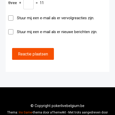
three
+
=
11
Stuur mij een e-mail als er vervolgreacties zijn.
Stuur mij een e-mail als er nieuwe berichten zijn.
Reactie plaatsen
© Copyright pokerlivebelgium.be
Thema:
Inx Game
-thema door aThemeArt - Met trots aangedreven door