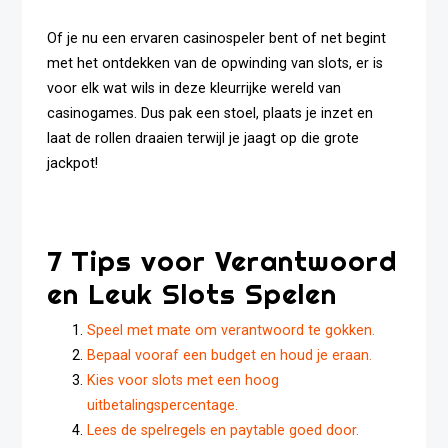
Of je nu een ervaren casinospeler bent of net begint
met het ontdekken van de opwinding van slots, er is
voor elk wat wils in deze kleurrijke wereld van
casinogames. Dus pak een stoel, plaats je inzet en
laat de rollen draaien terwijl je jaagt op die grote
jackpot!
7 Tips voor Verantwoord
en Leuk Slots Spelen
Speel met mate om verantwoord te gokken.
Bepaal vooraf een budget en houd je eraan.
Kies voor slots met een hoog
uitbetalingspercentage.
Lees de spelregels en paytable goed door.