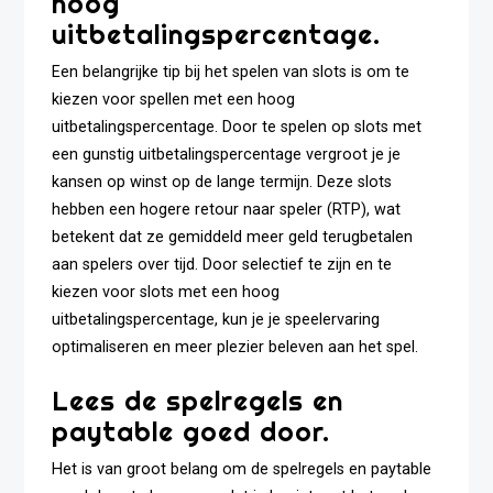
hoog
uitbetalingspercentage.
Een belangrijke tip bij het spelen van slots is om te
kiezen voor spellen met een hoog
uitbetalingspercentage. Door te spelen op slots met
een gunstig uitbetalingspercentage vergroot je je
kansen op winst op de lange termijn. Deze slots
hebben een hogere retour naar speler (RTP), wat
betekent dat ze gemiddeld meer geld terugbetalen
aan spelers over tijd. Door selectief te zijn en te
kiezen voor slots met een hoog
uitbetalingspercentage, kun je je speelervaring
optimaliseren en meer plezier beleven aan het spel.
Lees de spelregels en
paytable goed door.
Het is van groot belang om de spelregels en paytable