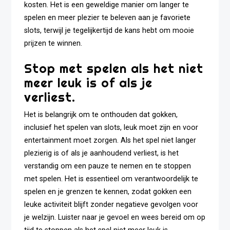
kosten. Het is een geweldige manier om langer te
spelen en meer plezier te beleven aan je favoriete
slots, terwijl je tegelijkertijd de kans hebt om mooie
prijzen te winnen.
Stop met spelen als het niet
meer leuk is of als je
verliest.
Het is belangrijk om te onthouden dat gokken,
inclusief het spelen van slots, leuk moet zijn en voor
entertainment moet zorgen. Als het spel niet langer
plezierig is of als je aanhoudend verliest, is het
verstandig om een pauze te nemen en te stoppen
met spelen. Het is essentieel om verantwoordelijk te
spelen en je grenzen te kennen, zodat gokken een
leuke activiteit blijft zonder negatieve gevolgen voor
je welzijn. Luister naar je gevoel en wees bereid om op