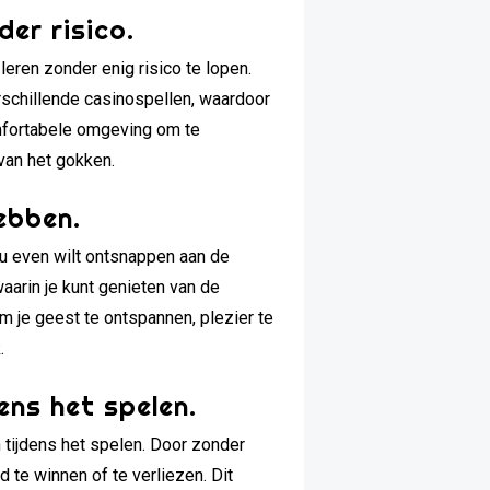
der risico.
leren zonder enig risico te lopen.
rschillende casinospellen, waardoor
omfortabele omgeving om te
van het gokken.
ebben.
nu even wilt ontsnappen aan de
aarin je kunt genieten van de
m je geest te ontspannen, plezier te
.
ens het spelen.
n tijdens het spelen. Door zonder
 te winnen of te verliezen. Dit