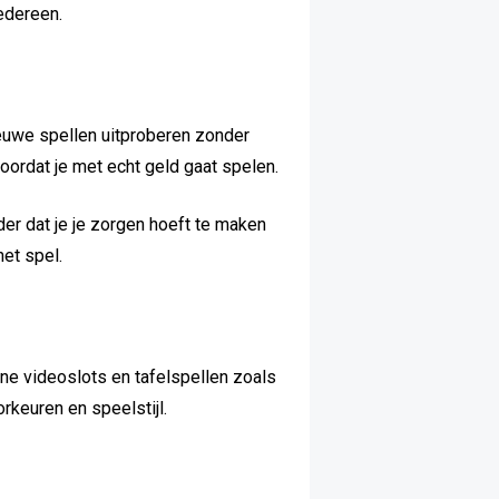
edereen.
ieuwe spellen uitproberen zonder
 voordat je met echt geld gaat spelen.
er dat je je zorgen hoeft te maken
het spel.
rne videoslots en tafelspellen zoals
orkeuren en speelstijl.