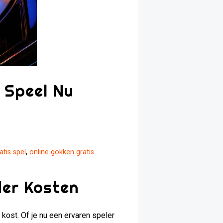
 Speel Nu
atis spel
,
online gokken gratis
der Kosten
kost. Of je nu een ervaren speler