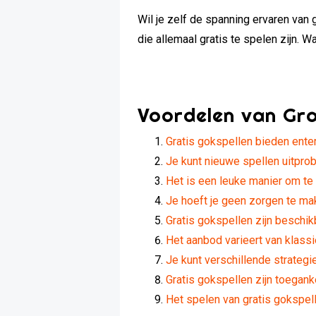
Wil je zelf de spanning ervaren va
die allemaal gratis te spelen zijn. W
Voordelen van Gra
Gratis gokspellen bieden ente
Je kunt nieuwe spellen uitprob
Het is een leuke manier om te
Je hoeft je geen zorgen te mak
Gratis gokspellen zijn beschik
Het aanbod varieert van klassi
Je kunt verschillende strategi
Gratis gokspellen zijn toeganke
Het spelen van gratis gokspell