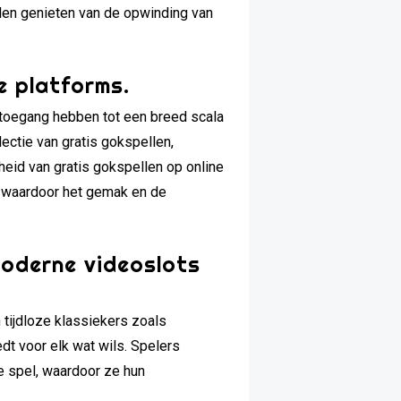
illen genieten van de opwinding van
e platforms.
k toegang hebben tot een breed scala
ectie van gratis gokspellen,
heid van gratis gokspellen op online
, waardoor het gemak en de
moderne videoslots
 tijdloze klassiekers zoals
dt voor elk wat wils. Spelers
e spel, waardoor ze hun