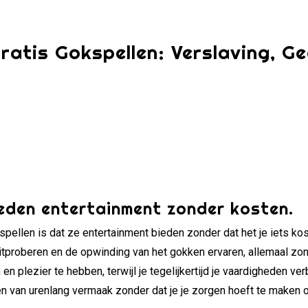
Gratis Gokspellen: Verslaving, G
ieden entertainment zonder kosten.
spellen is dat ze entertainment bieden zonder dat het je iets ko
tproberen en de opwinding van het gokken ervaren, allemaal zond
 plezier te hebben, terwijl je tegelijkertijd je vaardigheden ve
en van urenlang vermaak zonder dat je je zorgen hoeft te maken o