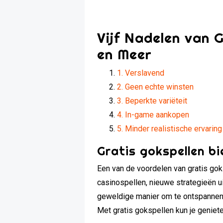
Vijf Nadelen van 
en Meer
1. Verslavend
2. Geen echte winsten
3. Beperkte variëteit
4. In-game aankopen
5. Minder realistische ervaring
Gratis gokspellen b
Een van de voordelen van gratis gok
casinospellen, nieuwe strategieën ui
geweldige manier om te ontspannen en
Met gratis gokspellen kun je geniet