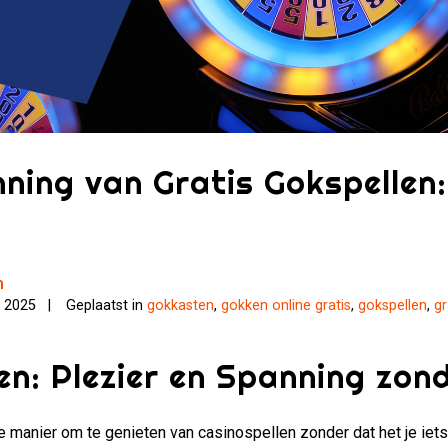
ning van Gratis Gokspellen:
m
 2025
Geplaatst in
gokkasten
,
gokken online gratis
,
gokspellen
,
gr
en: Plezier en Spanning zon
 manier om te genieten van casinospellen zonder dat het je iets 