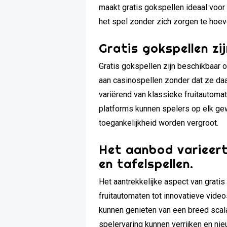
maakt gratis gokspellen ideaal voor 
het spel zonder zich zorgen te hoe
Gratis gokspellen zi
Gratis gokspellen zijn beschikbaar 
aan casinospellen zonder dat ze daa
variërend van klassieke fruitautoma
platforms kunnen spelers op elk ge
toegankelijkheid worden vergroot.
Het aanbod varieert
en tafelspellen.
Het aantrekkelijke aspect van gratis
fruitautomaten tot innovatieve video
kunnen genieten van een breed scala
spelervaring kunnen verrijken en ni