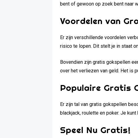
bent of gewoon op zoek bent naar wa
Voordelen van Gra
Er zijn verschillende voordelen ver
risico te lopen. Dit stelt je in staa
Bovendien zijn gratis gokspellen ee
over het verliezen van geld. Het is 
Populaire Gratis 
Er zijn tal van gratis gokspellen be
blackjack, roulette en poker. Je kunt
Speel Nu Gratis!