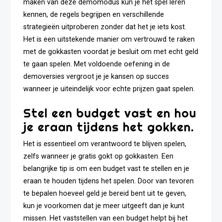
maken van deze demomodus kun je het spel leren
kennen, de regels begrijpen en verschillende
strategieën uitproberen zonder dat het je iets kost.
Het is een uitstekende manier om vertrouwd te raken
met de gokkasten voordat je besluit om met echt geld
te gaan spelen. Met voldoende oefening in de
demoversies vergroot je je kansen op succes
wanneer je uiteindelijk voor echte prijzen gaat spelen.
Stel een budget vast en hou
je eraan tijdens het gokken.
Het is essentieel om verantwoord te blijven spelen,
zelfs wanneer je gratis gokt op gokkasten. Een
belangrijke tip is om een budget vast te stellen en je
eraan te houden tijdens het spelen. Door van tevoren
te bepalen hoeveel geld je bereid bent uit te geven,
kun je voorkomen dat je meer uitgeeft dan je kunt
missen. Het vaststellen van een budget helpt bij het