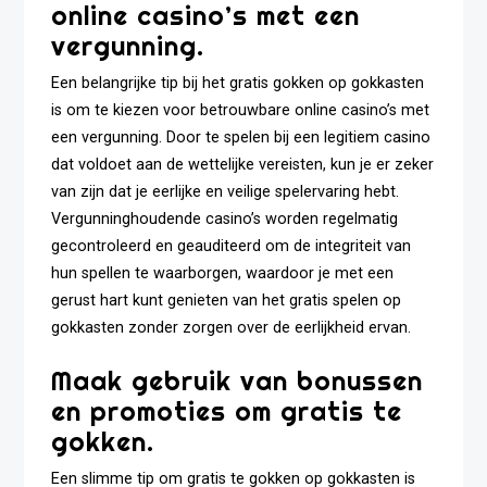
online casino’s met een
vergunning.
Een belangrijke tip bij het gratis gokken op gokkasten
is om te kiezen voor betrouwbare online casino’s met
een vergunning. Door te spelen bij een legitiem casino
dat voldoet aan de wettelijke vereisten, kun je er zeker
van zijn dat je eerlijke en veilige spelervaring hebt.
Vergunninghoudende casino’s worden regelmatig
gecontroleerd en geauditeerd om de integriteit van
hun spellen te waarborgen, waardoor je met een
gerust hart kunt genieten van het gratis spelen op
gokkasten zonder zorgen over de eerlijkheid ervan.
Maak gebruik van bonussen
en promoties om gratis te
gokken.
Een slimme tip om gratis te gokken op gokkasten is