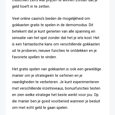
misschien zelfs wat prijzen te winnen zonder dat je
geld hoeft in te zetten.
Veel online casino’s bieden de mogelijkheid om
gokkasten gratis te spelen in de demomodus. Dit
betekent dat je kunt genieten van alle spanning en
sensatie van het spel zonder dat het je iets kost. Het
is een fantastische kans om verschillende gokkasten
uit te proberen, nieuwe functies te ontdekken en je
favoriete spellen te vinden.
Het gratis spelen van gokkasten is ook een geweldige
manier om je strategieën te oefenen en je
vaardigheden te verbeteren. Je kunt experimenteren
met verschillende inzetniveaus, bonusfuncties testen
en zien welke strategie het beste werkt voor jou. Op
die manier ben je goed voorbereid wanneer je besluit
om met echt geld te gaan spelen.