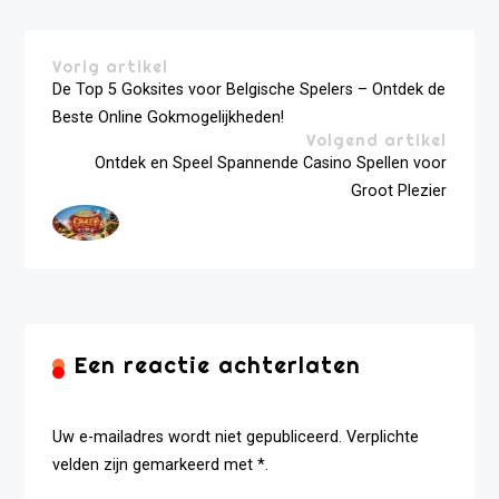
Vorig artikel
De Top 5 Goksites voor Belgische Spelers – Ontdek de
Beste Online Gokmogelijkheden!
Volgend artikel
Ontdek en Speel Spannende Casino Spellen voor
Groot Plezier
Een reactie achterlaten
Uw e-mailadres wordt niet gepubliceerd. Verplichte
velden zijn gemarkeerd met *.