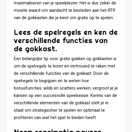
maximaliseren van je speelplezier. Het is dus zeker de
moeite waard om aandacht te besteden aan het RTP
van de gokkasten die je kiest om gratis op te spelen.
Lees de spelregels en ken de
verschillende functies van
de gokkast.
Een belangrijke tip voor gratis gokken op gokkasten is
om de spelregels te lezen en vertrouwd te raken met
de verschillende functies van de gokkast. Door de
spelregels te begrijpen en te weten hoe
bonusfuncties, wilds en scatters werken, vergroot je je
kansen op een succesvolle speelsessie. Kennis van de
verschillende elementen van de gokkast stelt je in
staat om strategischer te spelen en optimaal te
profiteren van wat het spel te bieden heeft.
Neem regelmatig pauzes