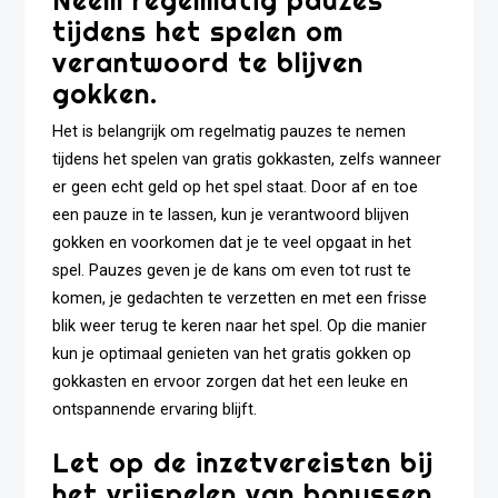
tijdens het spelen om
verantwoord te blijven
gokken.
Het is belangrijk om regelmatig pauzes te nemen
tijdens het spelen van gratis gokkasten, zelfs wanneer
er geen echt geld op het spel staat. Door af en toe
een pauze in te lassen, kun je verantwoord blijven
gokken en voorkomen dat je te veel opgaat in het
spel. Pauzes geven je de kans om even tot rust te
komen, je gedachten te verzetten en met een frisse
blik weer terug te keren naar het spel. Op die manier
kun je optimaal genieten van het gratis gokken op
gokkasten en ervoor zorgen dat het een leuke en
ontspannende ervaring blijft.
Let op de inzetvereisten bij
het vrijspelen van bonussen.