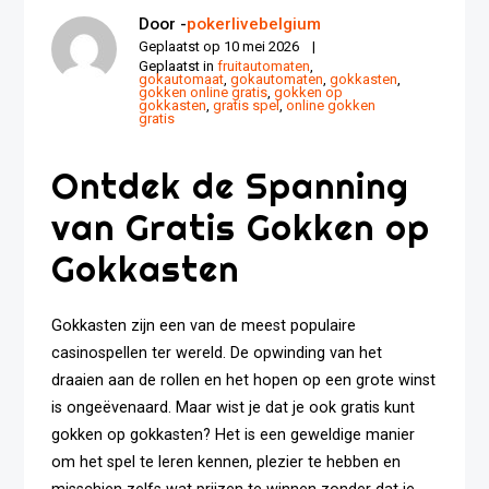
Door -
pokerlivebelgium
Geplaatst op
10 mei 2026
Geplaatst in
fruitautomaten
,
gokautomaat
,
gokautomaten
,
gokkasten
,
gokken online gratis
,
gokken op
gokkasten
,
gratis spel
,
online gokken
gratis
Ontdek de Spanning
van Gratis Gokken op
Gokkasten
Gokkasten zijn een van de meest populaire
casinospellen ter wereld. De opwinding van het
draaien aan de rollen en het hopen op een grote winst
is ongeëvenaard. Maar wist je dat je ook gratis kunt
gokken op gokkasten? Het is een geweldige manier
om het spel te leren kennen, plezier te hebben en