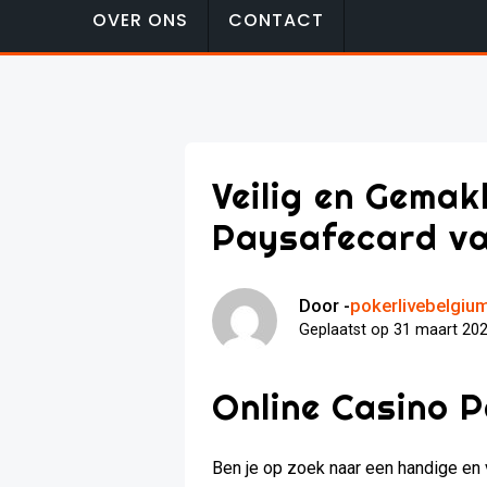
OVER ONS
CONTACT
Veilig en Gemak
Paysafecard va
Door -
pokerlivebelgiu
Geplaatst op
31 maart 20
Online Casino 
Ben je op zoek naar een handige en 