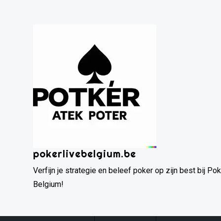
Ga
naar
de
inhoud
pokerlivebelgium.be
Verfijn je strategie en beleef poker op zijn best bij Po
Belgium!