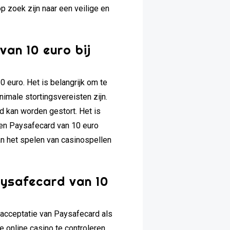
p zoek zijn naar een veilige en
van 10 euro bij
 euro. Het is belangrijk om te
imale stortingsvereisten zijn.
 kan worden gestort. Het is
een Paysafecard van 10 euro
an het spelen van casinospellen
aysafecard van 10
 acceptatie van Paysafecard als
e online casino te controleren