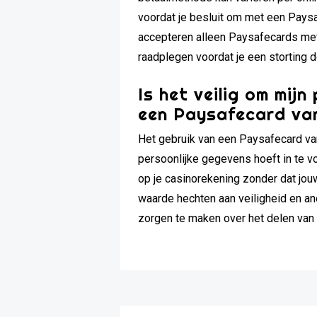
voordat je besluit om met een Pays
accepteren alleen Paysafecards met
raadplegen voordat je een storting 
Is het veilig om mij
een Paysafecard van 
Het gebruik van een Paysafecard van
persoonlijke gegevens hoeft in te vo
op je casinorekening zonder dat jou
waarde hechten aan veiligheid en ano
zorgen te maken over het delen van 