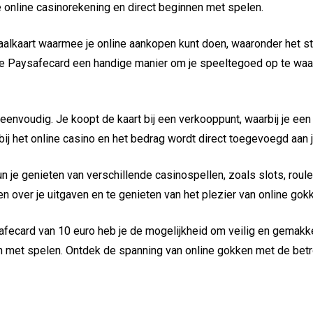
e online casinorekening en direct beginnen met spelen.
alkaart waarmee je online aankopen kunt doen, waaronder het stor
e Paysafecard een handige manier om je speeltegoed op te waar
eenvoudig. Je koopt de kaart bij een verkooppunt, waarbij je een
ij het online casino en het bedrag wordt direct toegevoegd aan 
je genieten van verschillende casinospellen, zoals slots, roulet
n over je uitgaven en te genieten van het plezier van online gok
fecard van 10 euro heb je de mogelijkheid om veilig en gemakkel
en met spelen. Ontdek de spanning van online gokken met de be