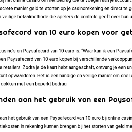
bij het online casino om het bedrag toe te voegen aan je accoun
screte manier geld te storten op je casinorekening en direct te 
n veilige betaalmethode die spelers de controle geeft over hun u
safecard van 10 euro kopen voor gebr
casino’s en Paysafecard van 10 euro is: “Waar kan ik een Paysa
t een Paysafecard van 10 euro kopen bij verschillende verkooppu
e retailers. Zodra je de kaart hebt aangeschaft, ontvang je een 
kunt opwaarderen. Het is een handige en veilige manier om snel e
e gokken met een beperkt bedrag.
onden aan het gebruik van een Paysa
aan het gebruik van een Paysafecard van 10 euro bij online casin
tiekosten in rekening kunnen brengen bij het storten van geld 