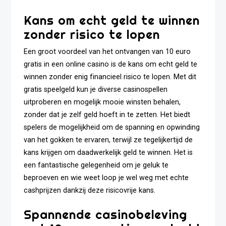
Kans om echt geld te winnen
zonder risico te lopen
Een groot voordeel van het ontvangen van 10 euro
gratis in een online casino is de kans om echt geld te
winnen zonder enig financieel risico te lopen. Met dit
gratis speelgeld kun je diverse casinospellen
uitproberen en mogelijk mooie winsten behalen,
zonder dat je zelf geld hoeft in te zetten. Het biedt
spelers de mogelijkheid om de spanning en opwinding
van het gokken te ervaren, terwijl ze tegelijkertijd de
kans krijgen om daadwerkelijk geld te winnen. Het is
een fantastische gelegenheid om je geluk te
beproeven en wie weet loop je wel weg met echte
cashprijzen dankzij deze risicovrije kans.
Spannende casinobeleving