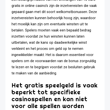
gratis in online casino’s zijn de inzetvereisten die vaak
gepaard gaan met dit soort welkomstbonussen. Deze
inzetvereisten kunnen behoorlijk hoog zijn, waardoor
het moeilijk kan zijn om eventuele winsten uit te
betalen. Spelers moeten vaak een bepaald bedrag
inzetten voordat ze hun winsten kunnen laten
uitbetalen, wat de kans op daadwerkelijke winst
verkleint en het proces om geld op te nemen
ingewikkelder maakt. Het is daarom essentieel voor
spelers om de voorwaarden van de bonus zorgvuldig
te lezen en te begrijpen voordat ze besluiten gebruik
te maken van de aanbieding.
Het gratis speelgeld is vaak
beperkt tot specifieke
casinospellen en kan niet
voor alle spellen worden