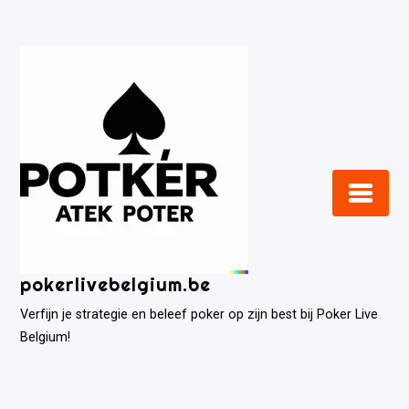
Ga
naar
de
inhoud
pokerlivebelgium.be
Verfijn je strategie en beleef poker op zijn best bij Poker Live
Belgium!