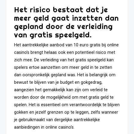
Het risico bestaat dat je
meer geld gaat inzetten dan
gepland door de verleiding
van gratis speelgeld.
Het aantrekkelijke aanbod van 10 euro gratis bij online
casino’s brengt helaas ook een potentieel risico met
zich mee. De verleiding van het gratis speelgeld kan
spelers ertoe aanzetten om meer geld in te zetten
dan oorspronkelijk gepland was. Het is belangrijk om
bewust te blijven van je budget en gokgedrag,
aangezien het gemakkelijk kan zijn om verleid te
worden door de mogelijkheid om met gratis geld te
spelen. Het is essentieel om verantwoordelijk te blijven
gokken en jezelf grenzen op te leggen, zelfs wanneer
je gebruikmaakt van dergelijke aantrekkelijke
aanbiedingen in online casino’s.