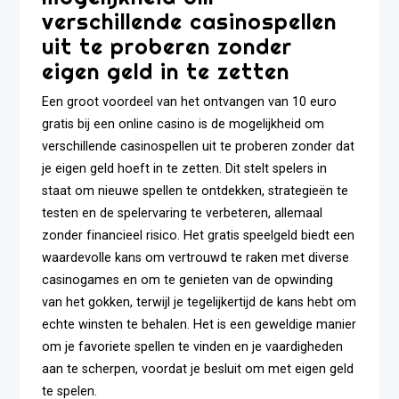
verschillende casinospellen
uit te proberen zonder
eigen geld in te zetten
Een groot voordeel van het ontvangen van 10 euro
gratis bij een online casino is de mogelijkheid om
verschillende casinospellen uit te proberen zonder dat
je eigen geld hoeft in te zetten. Dit stelt spelers in
staat om nieuwe spellen te ontdekken, strategieën te
testen en de spelervaring te verbeteren, allemaal
zonder financieel risico. Het gratis speelgeld biedt een
waardevolle kans om vertrouwd te raken met diverse
casinogames en om te genieten van de opwinding
van het gokken, terwijl je tegelijkertijd de kans hebt om
echte winsten te behalen. Het is een geweldige manier
om je favoriete spellen te vinden en je vaardigheden
aan te scherpen, voordat je besluit om met eigen geld
te spelen.