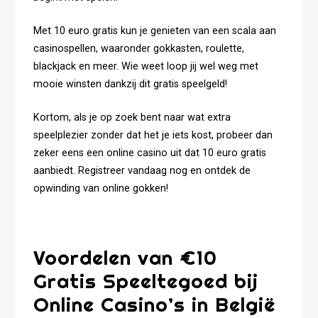
Met 10 euro gratis kun je genieten van een scala aan
casinospellen, waaronder gokkasten, roulette,
blackjack en meer. Wie weet loop jij wel weg met
mooie winsten dankzij dit gratis speelgeld!
Kortom, als je op zoek bent naar wat extra
speelplezier zonder dat het je iets kost, probeer dan
zeker eens een online casino uit dat 10 euro gratis
aanbiedt. Registreer vandaag nog en ontdek de
opwinding van online gokken!
Voordelen van €10
Gratis Speeltegoed bij
Online Casino’s in België