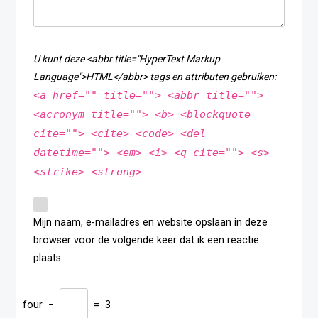
U kunt deze <abbr title="HyperText Markup
Language">HTML</abbr> tags en attributen gebruiken:
<a href="" title=""> <abbr title="">
<acronym title=""> <b> <blockquote
cite=""> <cite> <code> <del
datetime=""> <em> <i> <q cite=""> <s>
<strike> <strong>
Mijn naam, e-mailadres en website opslaan in deze
browser voor de volgende keer dat ik een reactie
plaats.
four
−
=
3