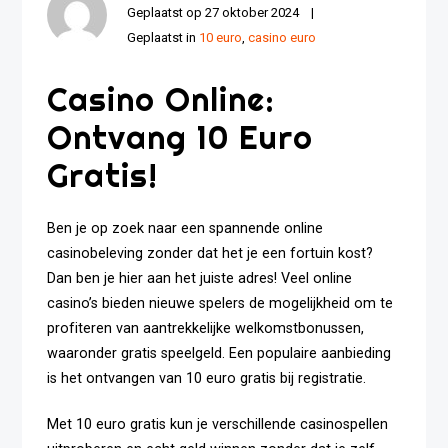
Geplaatst op
27 oktober 2024
Geplaatst in
10 euro
,
casino euro
Casino Online:
Ontvang 10 Euro
Gratis!
Ben je op zoek naar een spannende online
casinobeleving zonder dat het je een fortuin kost?
Dan ben je hier aan het juiste adres! Veel online
casino’s bieden nieuwe spelers de mogelijkheid om te
profiteren van aantrekkelijke welkomstbonussen,
waaronder gratis speelgeld. Een populaire aanbieding
is het ontvangen van 10 euro gratis bij registratie.
Met 10 euro gratis kun je verschillende casinospellen