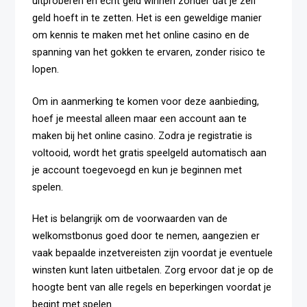
uitproberen en echt geld winnen zonder dat je zelf
geld hoeft in te zetten. Het is een geweldige manier
om kennis te maken met het online casino en de
spanning van het gokken te ervaren, zonder risico te
lopen.
Om in aanmerking te komen voor deze aanbieding,
hoef je meestal alleen maar een account aan te
maken bij het online casino. Zodra je registratie is
voltooid, wordt het gratis speelgeld automatisch aan
je account toegevoegd en kun je beginnen met
spelen.
Het is belangrijk om de voorwaarden van de
welkomstbonus goed door te nemen, aangezien er
vaak bepaalde inzetvereisten zijn voordat je eventuele
winsten kunt laten uitbetalen. Zorg ervoor dat je op de
hoogte bent van alle regels en beperkingen voordat je
begint met spelen.