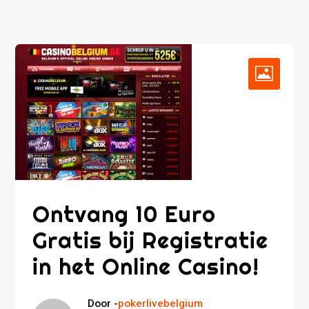
Ontvang 10 Euro
Gratis bij Registratie
in het Online Casino!
Door -
pokerlivebelgium