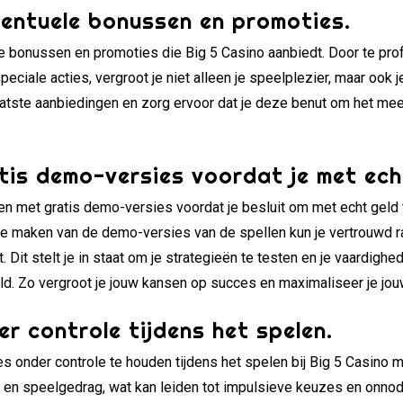
entuele bonussen en promoties.
 bonussen en promoties die Big 5 Casino aanbiedt. Door te prof
peciale acties, vergroot je niet alleen je speelplezier, maar oo
aatste aanbiedingen en zorg ervoor dat je deze benut om het mees
tis demo-versies voordat je met echt
en met gratis demo-versies voordat je besluit om met echt geld 
e maken van de demo-versies van de spellen kun je vertrouwd r
. Dit stelt je in staat om je strategieën te testen en je vaardigh
ld. Zo vergroot je jouw kansen op succes en maximaliseer je jouw
r controle tijdens het spelen.
es onder controle te houden tijdens het spelen bij Big 5 Casino
 en speelgedrag, wat kan leiden tot impulsieve keuzes en onnodig