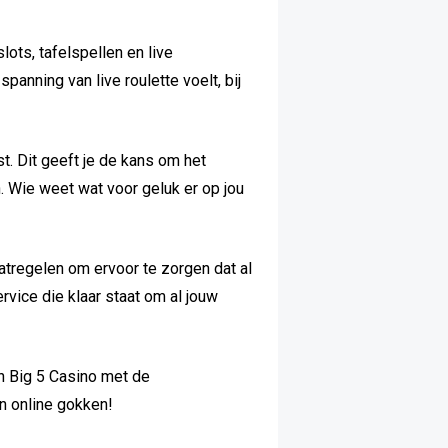
lots, tafelspellen en live
spanning van live roulette voelt, bij
t. Dit geeft je de kans om het
. Wie weet wat voor geluk er op jou
atregelen om ervoor te zorgen dat al
vice die klaar staat om al jouw
an Big 5 Casino met de
n online gokken!