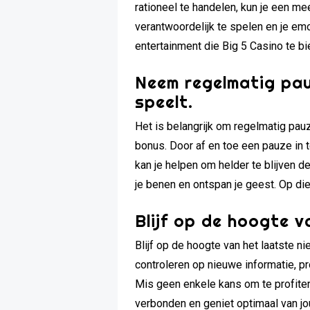
rationeel te handelen, kun je een m
verantwoordelijk te spelen en je em
entertainment die Big 5 Casino te bi
Neem regelmatig pau
speelt.
Het is belangrijk om regelmatig pau
bonus. Door af en toe een pauze in t
kan je helpen om helder te blijven 
je benen en ontspan je geest. Op die
Blijf op de hoogte v
Blijf op de hoogte van het laatste 
controleren op nieuwe informatie, pr
Mis geen enkele kans om te profitere
verbonden en geniet optimaal van jo