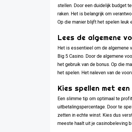
stellen. Door een duidelijk budget t
raken. Het is belangrijk om verantwo
Op die manier blijft het spelen leuk
Lees de algemene v
Het is essentieel om de algemene vo
Big 5 Casino. Door de algemene voor
het gebruik van de bonus. Op die man
het spelen. Het naleven van de voor
Kies spellen met ee
Een slimme tip om optimaal te profi
uitbetalingspercentage. Door te spe
zetten in echte winst. Kies dus ver
meeste haalt uit je casinobeleving bi