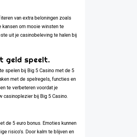
iteren van extra beloningen zoals
k je kansen om mooie winsten te
te uit je casinobeleving te halen bij
 geld speelt.
te spelen bij Big 5 Casino met de 5
aken met de spelregels, functies en
eden te verbeteren voordat je
 casinoplezier bij Big 5 Casino.
 met de 5 euro bonus. Emoties kunnen
e risico’s. Door kalm te blijven en