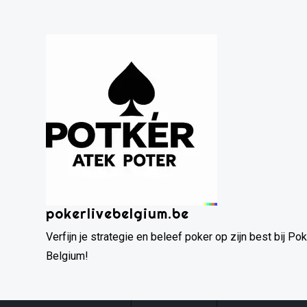
Ga
naar
de
inhoud
pokerlivebelgium.be
Verfijn je strategie en beleef poker op zijn best bij Po
Belgium!