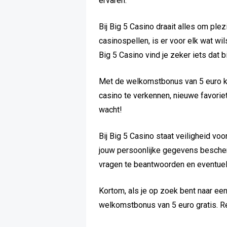
ervaren.
Bij Big 5 Casino draait alles om ple
casinospellen, is er voor elk wat wil
Big 5 Casino vind je zeker iets dat bi
Met de welkomstbonus van 5 euro kun
casino te verkennen, nieuwe favorie
wacht!
Bij Big 5 Casino staat veiligheid v
jouw persoonlijke gegevens bescherm
vragen te beantwoorden en eventuel
Kortom, als je op zoek bent naar ee
welkomstbonus van 5 euro gratis. R