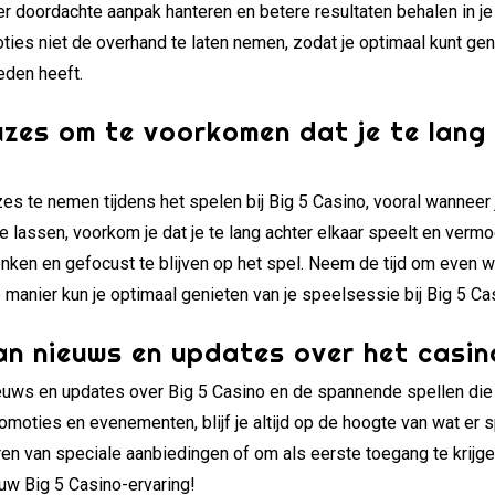
eer doordachte aanpak hanteren en betere resultaten behalen in j
oties niet de overhand te laten nemen, zodat je optimaal kunt ge
eden heeft.
zes om te voorkomen dat je te lang 
zes te nemen tijdens het spelen bij Big 5 Casino, vooral wanneer
e lassen, voorkom je dat je te lang achter elkaar speelt en vermo
denken en gefocust te blijven op het spel. Neem de tijd om even 
 manier kun je optimaal genieten van je speelsessie bij Big 5 Ca
an nieuws en updates over het casino
nieuws en updates over Big 5 Casino en de spannende spellen die
omoties en evenementen, blijf je altijd op de hoogte van wat er sp
n van speciale aanbiedingen of om als eerste toegang te krijgen
uw Big 5 Casino-ervaring!