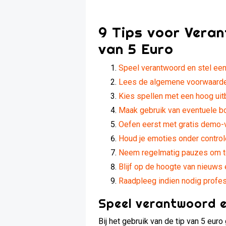
9 Tips voor Veran
van 5 Euro
Speel verantwoord en stel een 
Lees de algemene voorwaarden
Kies spellen met een hoog uit
Maak gebruik van eventuele b
Oefen eerst met gratis demo-v
Houd je emoties onder controle
Neem regelmatig pauzes om te 
Blijf op de hoogte van nieuws 
Raadpleeg indien nodig profes
Speel verantwoord en
Bij het gebruik van de tip van 5 eur