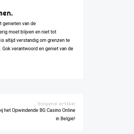
men.
et genieten van de
ig moet blijven en niet tot
s altijd verstandig om grenzen te
n. Gok verantwoord en geniet van de
Volgend artikel
bij het Opwindende BG Casino Online
in België!