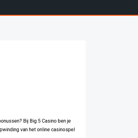
bonussen? Bij Big 5 Casino ben je
opwinding van het online casinospel