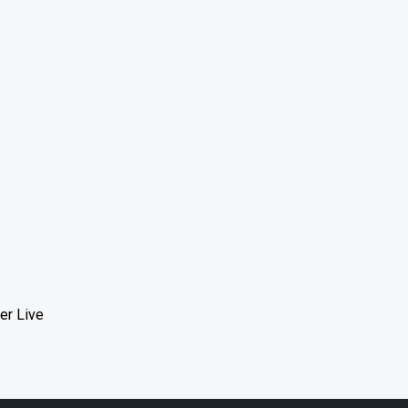
ker Live