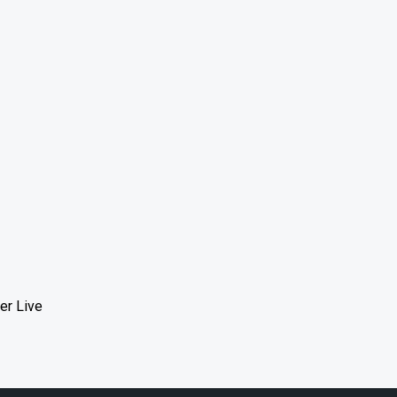
ker Live