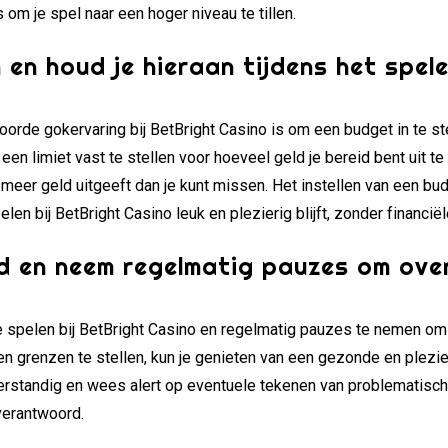
om je spel naar een hoger niveau te tillen.
n en houd je hieraan tijdens het spel
oorde gokervaring bij BetBright Casino is om een budget in te stel
 een limiet vast te stellen voor hoeveel geld je bereid bent uit t
meer geld uitgeeft dan je kunt missen. Het instellen van een bu
len bij BetBright Casino leuk en plezierig blijft, zonder financiël
d en neem regelmatig pauzes om ove
e spelen bij BetBright Casino en regelmatig pauzes te nemen o
 en grenzen te stellen, kun je genieten van een gezonde en plezi
standig en wees alert op eventuele tekenen van problematisch g
 verantwoord.