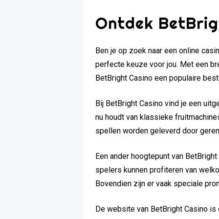
Ontdek BetBrig
Ben je op zoek naar een online cas
perfecte keuze voor jou. Met een br
BetBright Casino een populaire bes
Bij BetBright Casino vind je een uit
nu houdt van klassieke fruitmachines 
spellen worden geleverd door geren
Een ander hoogtepunt van BetBrigh
spelers kunnen profiteren van welk
Bovendien zijn er vaak speciale pro
De website van BetBright Casino is