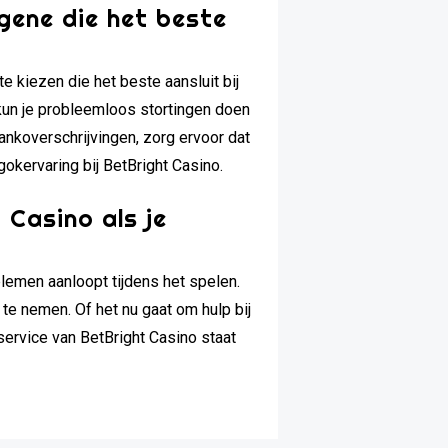
gene die het beste
 kiezen die het beste aansluit bij
 kun je probleemloos stortingen doen
bankoverschrijvingen, zorg ervoor dat
gokervaring bij BetBright Casino.
 Casino als je
lemen aanloopt tijdens het spelen.
te nemen. Of het nu gaat om hulp bij
service van BetBright Casino staat