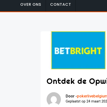
OVER ONS
CONTACT
Ontdek de Opwi
Door -
pokerlivebelgiu
Geplaatst op
24 maart 20