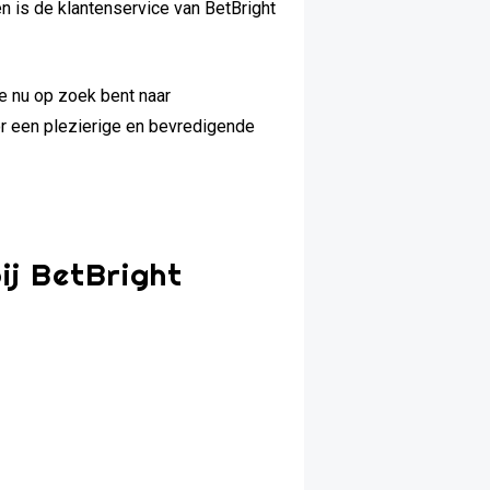
 is de klantenservice van BetBright
je nu op zoek bent naar
voor een plezierige en bevredigende
ij BetBright