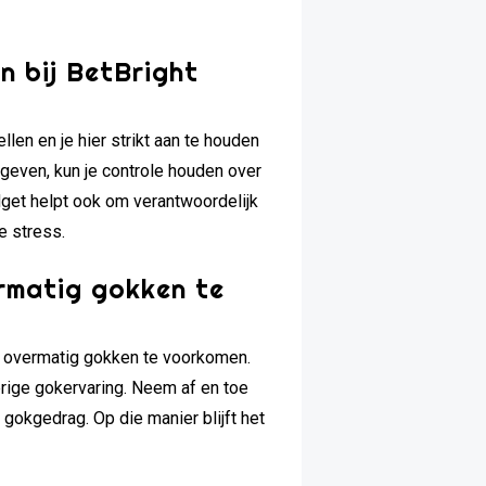
en bij BetBright
len en je hier strikt aan te houden
e geven, kun je controle houden over
dget helpt ook om verantwoordelijk
e stress.
rmatig gokken te
m overmatig gokken te voorkomen.
erige gokervaring. Neem af en toe
okgedrag. Op die manier blijft het