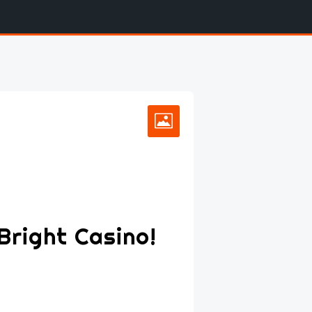
Bright Casino!