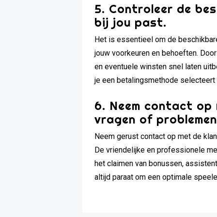
5. Controleer de be
bij jou past.
Het is essentieel om de beschikbare
jouw voorkeuren en behoeften. Door 
en eventuele winsten snel laten uitb
je een betalingsmethode selecteert d
6. Neem contact op 
vragen of problemen
Neem gerust contact op met de klant
De vriendelijke en professionele me
het claimen van bonussen, assistent
altijd paraat om een optimale speele