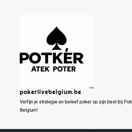
Ga
naar
de
inhoud
pokerlivebelgium.be
Verfijn je strategie en beleef poker op zijn best bij Po
Belgium!