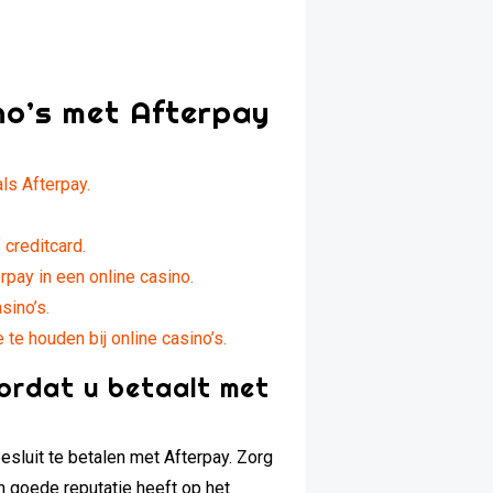
ino’s met Afterpay
ls Afterpay.
 creditcard.
pay in een online casino.
sino’s.
te houden bij online casino’s.
ordat u betaalt met
esluit te betalen met Afterpay. Zorg
n goede reputatie heeft op het