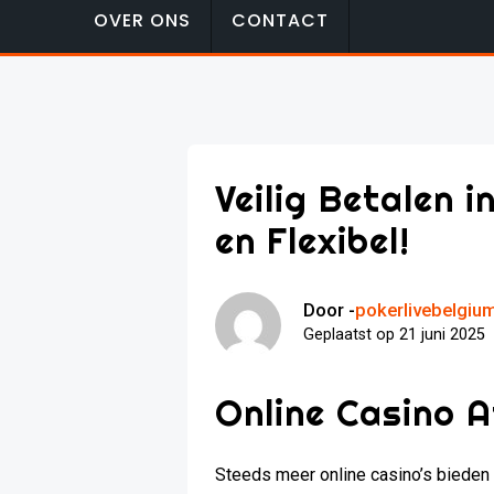
OVER ONS
CONTACT
Veilig Betalen 
en Flexibel!
Door -
pokerlivebelgiu
Geplaatst op
21 juni 2025
Online Casino A
Steeds meer online casino’s bieden