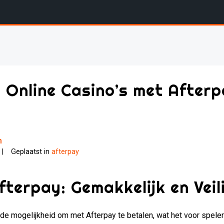
in Online Casino’s met After
m
Geplaatst in
afterpay
fterpay: Gemakkelijk en Veil
 de mogelijkheid om met Afterpay te betalen, wat het voor spel