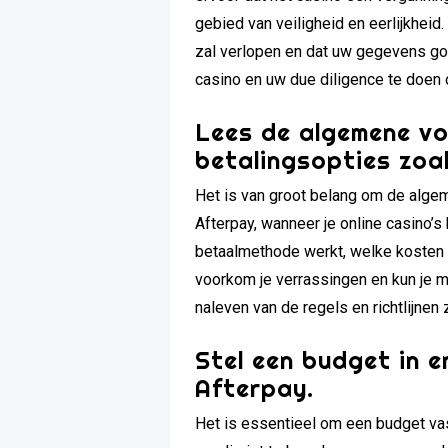
gebied van veiligheid en eerlijkheid.
zal verlopen en dat uw gegevens goed
casino en uw due diligence te doen
Lees de algemene vo
betalingsopties zoa
Het is van groot belang om de algem
Afterpay, wanneer je online casino’s
betaalmethode werkt, welke kosten er
voorkom je verrassingen en kun je m
naleven van de regels en richtlijnen
Stel een budget in e
Afterpay.
Het is essentieel om een budget vas