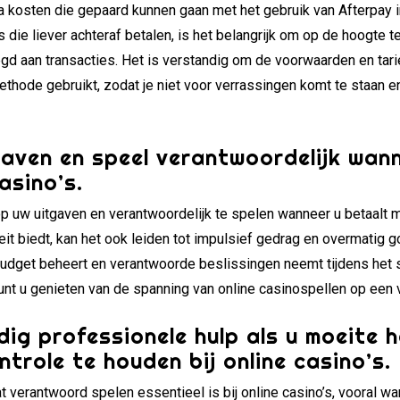
 kosten die gepaard kunnen gaan met het gebruik van Afterpay i
s die liever achteraf betalen, is het belangrijk om op de hoogte 
d aan transacties. Het is verstandig om de voorwaarden en tari
thode gebruikt, zodat je niet voor verrassingen komt te staan en
tgaven en speel verantwoordelijk wan
asino’s.
 op uw uitgaven en verantwoordelijk te spelen wanneer u betaalt me
it biedt, kan het ook leiden tot impulsief gedrag en overmatig 
udget beheert en verantwoorde beslissingen neemt tijdens het s
kunt u genieten van de spanning van online casinospellen op een 
ig professionele hulp als u moeite 
role te houden bij online casino’s.
t verantwoord spelen essentieel is bij online casino’s, vooral 