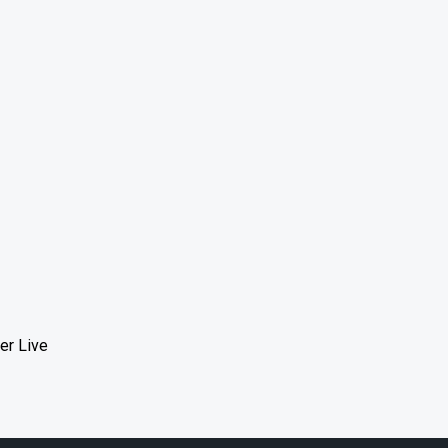
ker Live