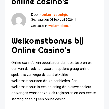
online casino’s
Door -
pokerlivebelgium
Geplaatst op
08 februari 2026
Geplaatst in
welkomstbonus
Welkomstbonus bij
Online Casino’s
Online casino’s zijn populairder dan ooit tevoren en
een van de redenen waarom spelers graag online
spelen, is vanwege de aantrekkelijke
welkomstbonussen die ze aanbieden. Een
welkomstbonus is een beloning die nieuwe spelers
ontvangen wanneer ze zich registreren en een eerste
storting doen bij een online casino.