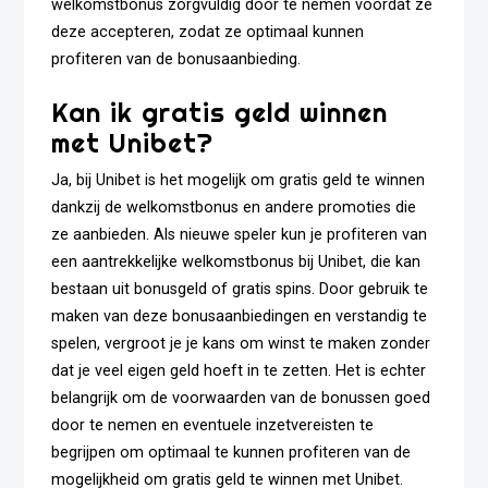
welkomstbonus zorgvuldig door te nemen voordat ze
deze accepteren, zodat ze optimaal kunnen
profiteren van de bonusaanbieding.
Kan ik gratis geld winnen
met Unibet?
Ja, bij Unibet is het mogelijk om gratis geld te winnen
dankzij de welkomstbonus en andere promoties die
ze aanbieden. Als nieuwe speler kun je profiteren van
een aantrekkelijke welkomstbonus bij Unibet, die kan
bestaan uit bonusgeld of gratis spins. Door gebruik te
maken van deze bonusaanbiedingen en verstandig te
spelen, vergroot je je kans om winst te maken zonder
dat je veel eigen geld hoeft in te zetten. Het is echter
belangrijk om de voorwaarden van de bonussen goed
door te nemen en eventuele inzetvereisten te
begrijpen om optimaal te kunnen profiteren van de
mogelijkheid om gratis geld te winnen met Unibet.