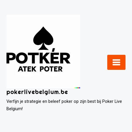
Ga
naar
de
inhoud
pokerlivebelgium.be
Verfijn je strategie en beleef poker op zijn best bij Poker Live
Belgium!