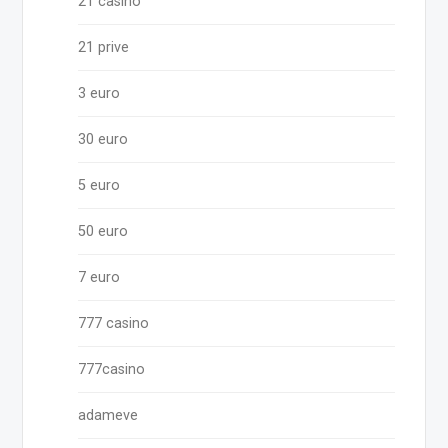
21 casino
21 prive
3 euro
30 euro
5 euro
50 euro
7 euro
777 casino
777casino
adameve