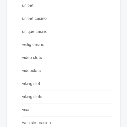
unibet
unibet casino
unique casino
veilig casino
video slots
videoslots
viking slot
viking slots
visa
web slot casino