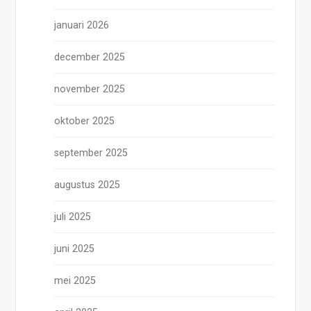
januari 2026
december 2025
november 2025
oktober 2025
september 2025
augustus 2025
juli 2025
juni 2025
mei 2025