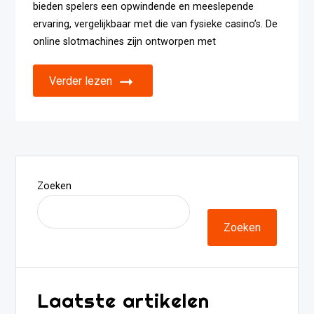
bieden spelers een opwindende en meeslepende
ervaring, vergelijkbaar met die van fysieke casino’s. De
online slotmachines zijn ontworpen met
Verder lezen
Zoeken
Zoeken
Laatste artikelen