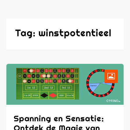
Tag:
winstpotentieel
Spanning en Sensatie:
Ontdek de Magie van