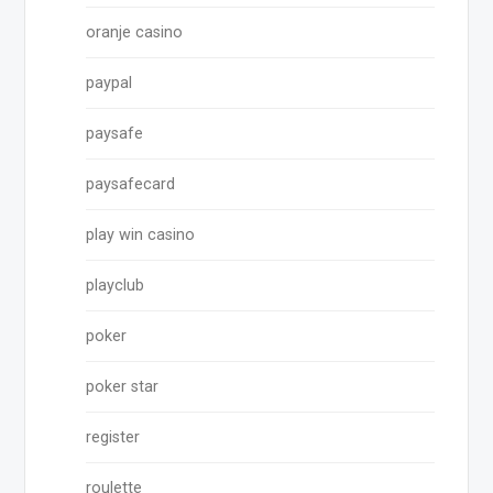
oranje casino
paypal
paysafe
paysafecard
play win casino
playclub
poker
poker star
register
roulette