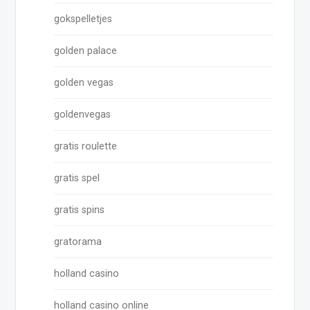
gokspelletjes
golden palace
golden vegas
goldenvegas
gratis roulette
gratis spel
gratis spins
gratorama
holland casino
holland casino online