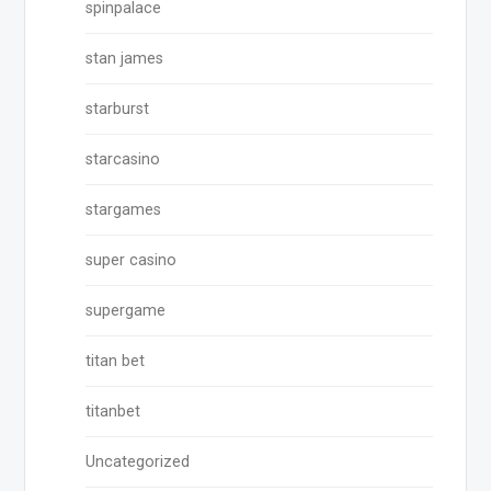
spinpalace
stan james
starburst
starcasino
stargames
super casino
supergame
titan bet
titanbet
Uncategorized