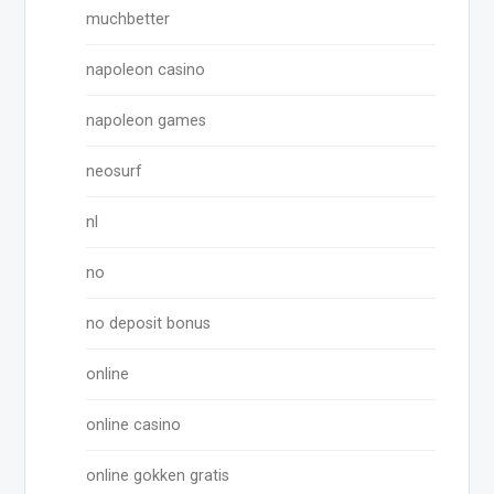
muchbetter
napoleon casino
napoleon games
neosurf
nl
no
no deposit bonus
online
online casino
online gokken gratis