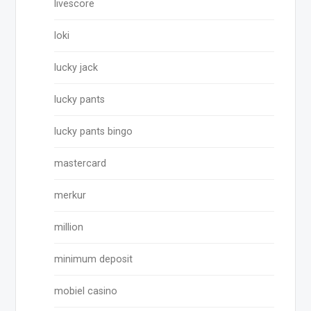
livescore
loki
lucky jack
lucky pants
lucky pants bingo
mastercard
merkur
million
minimum deposit
mobiel casino