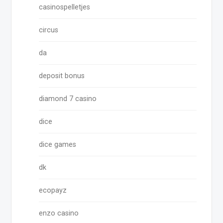
casinospelletjes
circus
da
deposit bonus
diamond 7 casino
dice
dice games
dk
ecopayz
enzo casino