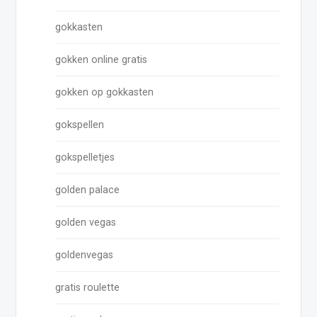
gokkasten
gokken online gratis
gokken op gokkasten
gokspellen
gokspelletjes
golden palace
golden vegas
goldenvegas
gratis roulette