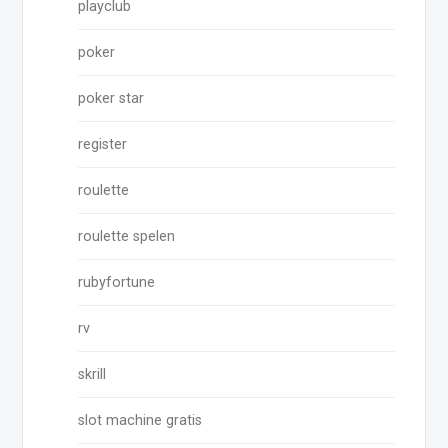
playclub
poker
poker star
register
roulette
roulette spelen
rubyfortune
rv
skrill
slot machine gratis