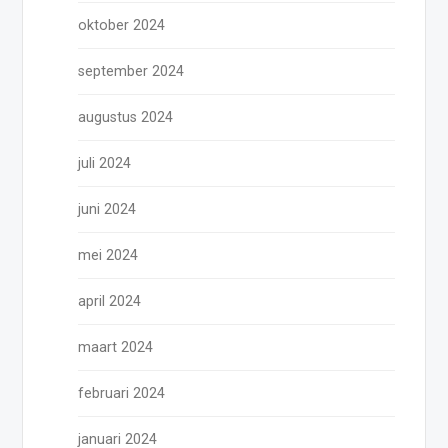
oktober 2024
september 2024
augustus 2024
juli 2024
juni 2024
mei 2024
april 2024
maart 2024
februari 2024
januari 2024