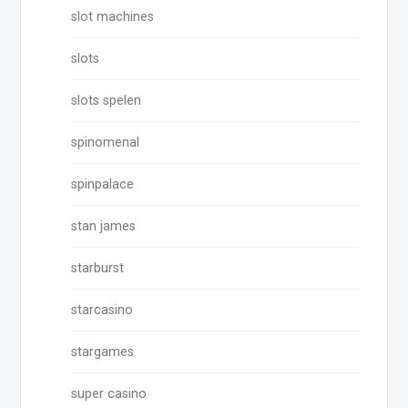
slot machines
slots
slots spelen
spinomenal
spinpalace
stan james
starburst
starcasino
stargames
super casino