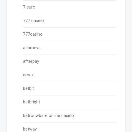
7 euro
777 casino
777casino
adameve
afterpay
amex
betbit
betbright
betrouwbare online casino
betway