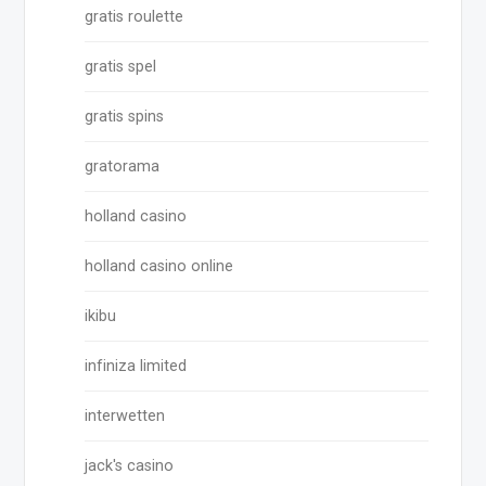
gratis roulette
gratis spel
gratis spins
gratorama
holland casino
holland casino online
ikibu
infiniza limited
interwetten
jack's casino