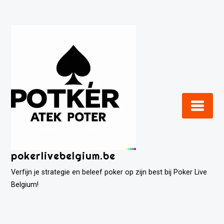
Ga
naar
de
inhoud
pokerlivebelgium.be
Verfijn je strategie en beleef poker op zijn best bij Poker Live
Belgium!