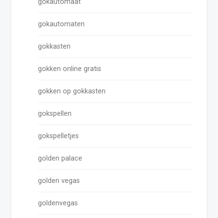
gokautomaat
gokautomaten
gokkasten
gokken online gratis
gokken op gokkasten
gokspellen
gokspelletjes
golden palace
golden vegas
goldenvegas