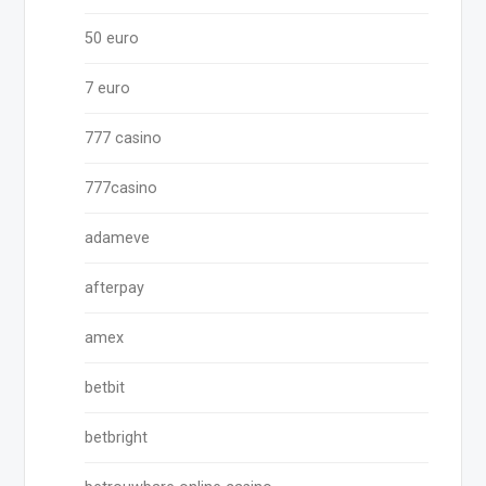
50 euro
7 euro
777 casino
777casino
adameve
afterpay
amex
betbit
betbright