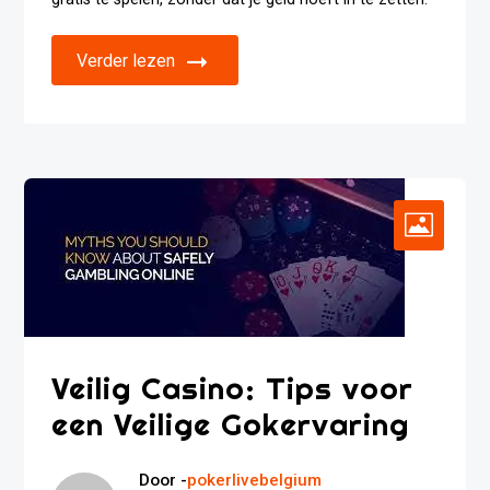
Verder lezen
Veilig Casino: Tips voor
een Veilige Gokervaring
Door -
pokerlivebelgium