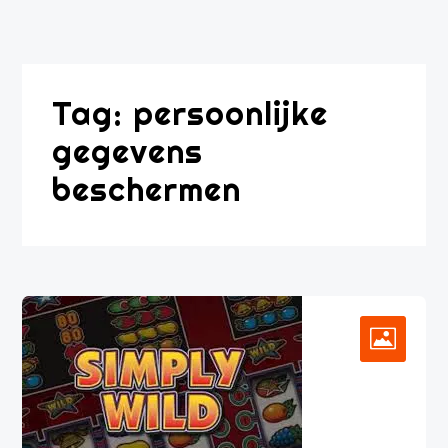
Tag:
persoonlijke
gegevens
beschermen