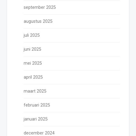
september 2025
augustus 2025
juli 2025
juni 2025
mei 2025
april 2025
maart 2025
februari 2025
januari 2025
december 2024