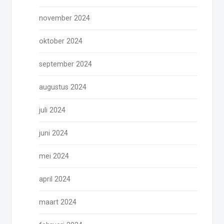
november 2024
oktober 2024
september 2024
augustus 2024
juli 2024
juni 2024
mei 2024
april 2024
maart 2024