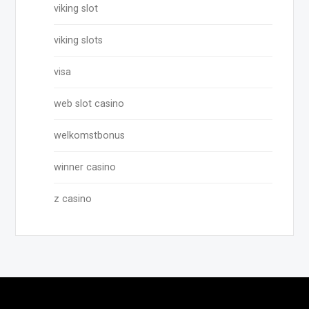
viking slot
viking slots
visa
web slot casino
welkomstbonus
winner casino
z casino