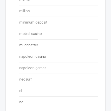
million
minimum deposit
mobiel casino
muchbetter
napoleon casino
napoleon games
neosurf
nl
no