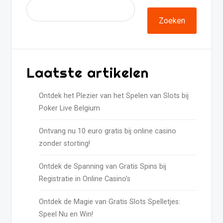
Zoeken
Laatste artikelen
Ontdek het Plezier van het Spelen van Slots bij
Poker Live Belgium
Ontvang nu 10 euro gratis bij online casino
zonder storting!
Ontdek de Spanning van Gratis Spins bij
Registratie in Online Casino’s
Ontdek de Magie van Gratis Slots Spelletjes:
Speel Nu en Win!