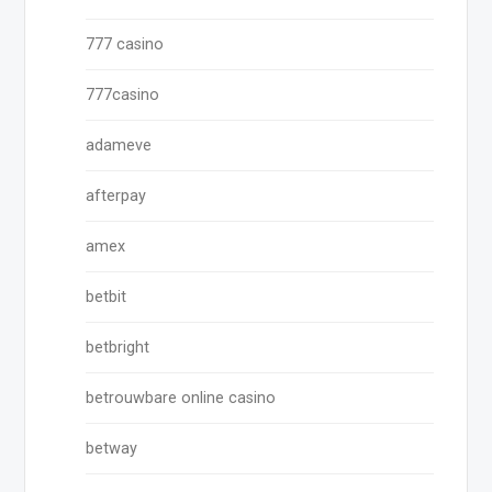
777 casino
777casino
adameve
afterpay
amex
betbit
betbright
betrouwbare online casino
betway