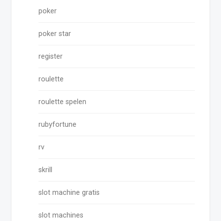
poker
poker star
register
roulette
roulette spelen
rubyfortune
rv
skrill
slot machine gratis
slot machines