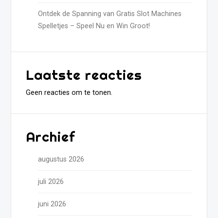
Ontdek de Spanning van Gratis Slot Machines
Spelletjes – Speel Nu en Win Groot!
Laatste reacties
Geen reacties om te tonen.
Archief
augustus 2026
juli 2026
juni 2026