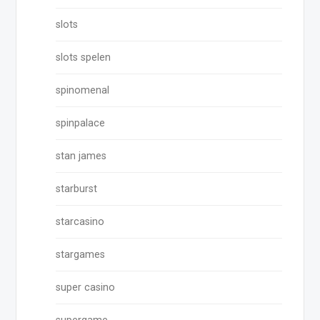
slots
slots spelen
spinomenal
spinpalace
stan james
starburst
starcasino
stargames
super casino