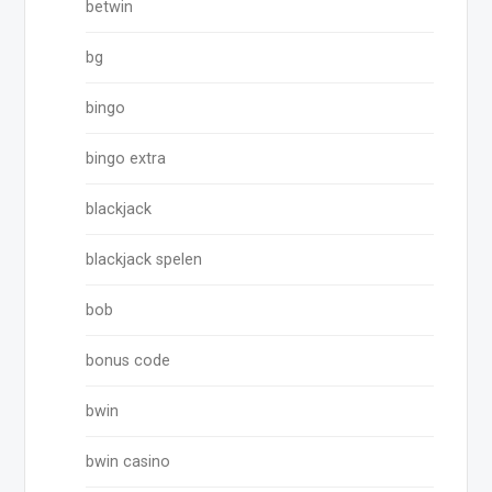
betwin
bg
bingo
bingo extra
blackjack
blackjack spelen
bob
bonus code
bwin
bwin casino