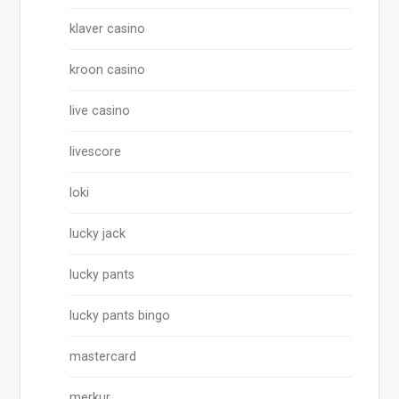
klaver casino
kroon casino
live casino
livescore
loki
lucky jack
lucky pants
lucky pants bingo
mastercard
merkur